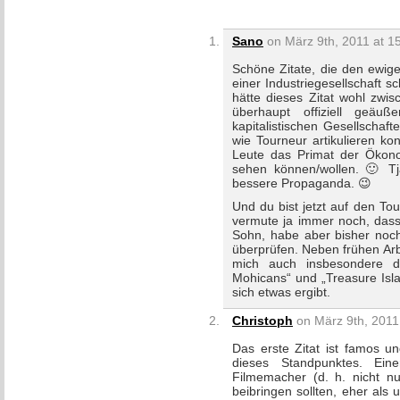
Sano
on März 9th, 2011 at 1
Schöne Zitate, die den ewig
einer Industriegesellschaft
hätte dieses Zitat wohl zwis
überhaupt offiziell geä
kapitalistischen Gesellschaf
wie Tourneur artikulieren ko
Leute das Primat der Ökonomi
sehen können/wollen. 🙂 T
bessere Propaganda. 😉
Und du bist jetzt auf den T
vermute ja immer noch, dass
Sohn, habe aber bisher noch
überprüfen. Neben frühen Ar
mich auch insbesondere di
Mohicans“ und „Treasure Isl
sich etwas ergibt.
Christoph
on März 9th, 2011
Das erste Zitat ist famos un
dieses Standpunktes. Ein
Filmemacher (d. h. nicht n
beibringen sollten, eher als 