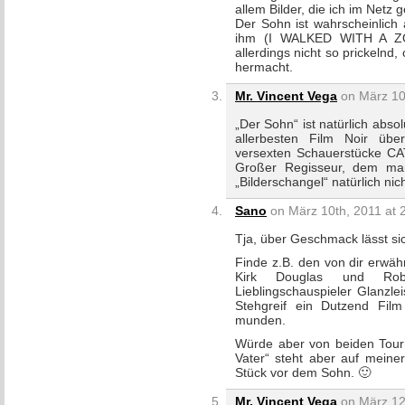
allem Bilder, die ich im Netz
Der Sohn ist wahrscheinlich
ihm (I WALKED WITH A Z
allerdings nicht so prickeln
hermacht.
Mr. Vincent Vega
on März 10t
„Der Sohn“ ist natürlich abs
allerbesten Film Noir übe
versexten Schauerstücke 
Großer Regisseur, dem man
„Bilderschangel“ natürlich ni
Sano
on März 10th, 2011 at 
Tja, über Geschmack lässt sich
Finde z.B. den von dir erwä
Kirk Douglas und Rob
Lieblingschauspieler Glanzle
Stehgreif ein Dutzend Fil
munden.
Würde aber von beiden Tour
Vater“ steht aber auf meine
Stück vor dem Sohn. 🙂
Mr. Vincent Vega
on März 12t