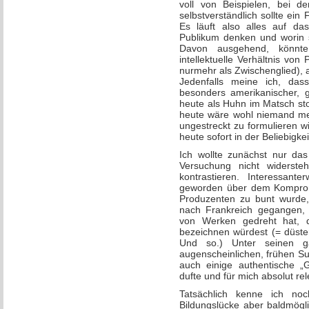
voll von Beispielen, bei 
selbstverständlich sollte ei
Es läuft also alles auf d
Publikum denken und worin s
Davon ausgehend, könnt
intellektuelle Verhältnis vo
nurmehr als Zwischenglied), a
Jedenfalls meine ich, dass 
besonders amerikanischer,
heute als Huhn im Matsch st
heute wäre wohl niemand meh
ungestreckt zu formulieren 
heute sofort in der Beliebig
Ich wollte zunächst nur da
Versuchung nicht widerste
kontrastieren. Interessante
geworden über dem Komprom
Produzenten zu bunt wurde, 
nach Frankreich gegangen, 
von Werken gedreht hat, di
bezeichnen würdest (= düster
Und so.) Unter seinen g
augenscheinlichen, frühen Su
auch einige authentische „G
dufte und für mich absolut rele
Tatsächlich kenne ich noc
Bildungslücke aber baldmögli