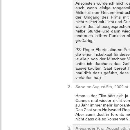
Ansonsten würde ich mich de
auch wenn einige tongestal
Mittelteil den Gesamteindru
der Umgang des Films mit Z
nicht zuletzt mit Licht und 
war in der Tat ausgesprochen 
halbe Stunde und dann wied
und auch in ihrer Funktion a
großartig.
PS: Roger Eberts alberne Pol
die einen Ticketkauf für die
ja allein von der Münchner Vo
hatte ich durchaus das Gef
ausverkauften Saal bereut
natürlich dazu geführt, das
verlaufen hat)
Sano
on August 5th, 2009 at
Hmm… der Film hört sich ja e
Cannes mal wieder nicht ver
zu Jahr immer mehr Ignorant
Das Zitat vom Hollywood Report
Aber zumindest in Toronto m
nicht dass die so konservativ 
Alexander P.
on August 5th, 