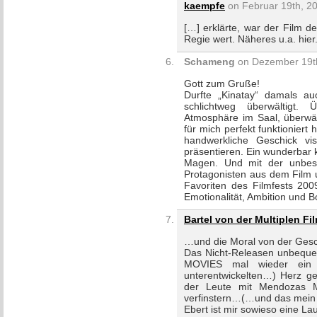
kaempfe
on Februar 19th, 20
[…] erklärte, war der Film de
Regie wert. Näheres u.a. hier
Schameng
on Dezember 19th
Gott zum Gruße!
Durfte „Kinatay“ damals a
schlichtweg überwältigt. 
Atmosphäre im Saal, überwäl
für mich perfekt funktioniert
handwerkliche Geschick vis
präsentieren. Ein wunderbar k
Magen. Und mit der unbeschr
Protagonisten aus dem Film u
Favoriten des Filmfests 200
Emotionalität, Ambition und 
Bartel von der Multiplen F
…und die Moral von der Gesc
Das Nicht-Releasen unbeque
MOVIES mal wieder ein (
unterentwickelten…) Herz g
der Leute mit Mendozas M
verfinstern…(…und das mein 
Ebert ist mir sowieso eine La