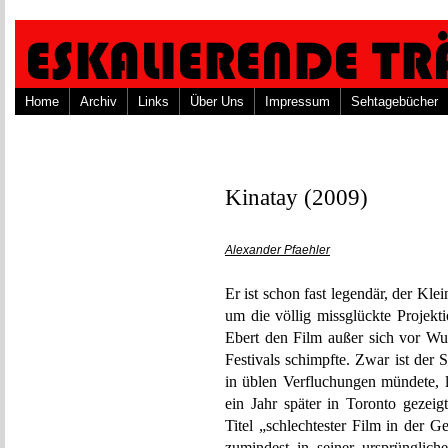
Home
Archiv
Links
Über Uns
Impressum
Sehtagebücher
Kinatay (2009)
Alexander Pfaehler
Er ist schon fast legendär, der Kl
um die völlig missglückte Projek
Ebert den Film außer sich vor Wut
Festivals schimpfte. Zwar ist der 
in üblen Verfluchungen mündete, lä
ein Jahr später in Toronto gezeig
Titel „schlechtester Film in der G
zumindest in seiner ursprünglich