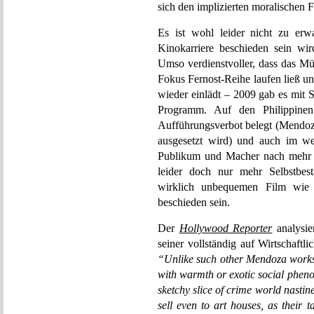
sich den implizierten moralischen F
Es ist wohl leider nicht zu erw
Kinokarriere beschieden sein wi
Umso verdienstvoller, dass das Mü
Fokus Fernost-Reihe laufen ließ u
wieder einlädt – 2009 gab es mit 
Programm. Auf den Philippinen
Aufführungsverbot belegt (Mendoza 
ausgesetzt wird) und auch im wes
Publikum und Macher nach mehr R
leider doch nur mehr Selbstbes
wirklich unbequemen Film wie 
beschieden sein.
Der
Hollywood Reporter
analysie
seiner vollständig auf Wirtschaftl
“Unlike such other Mendoza works
with warmth or exotic social pheno
sketchy slice of crime world nasti
sell even to art houses, as their t