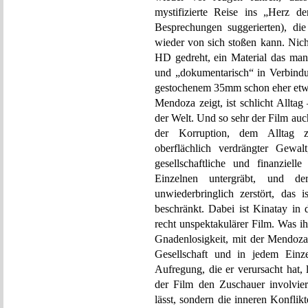
mystifizierte Reise ins „Herz der
Besprechungen suggerierten), d
wieder von sich stoßen kann. Nich
HD gedreht, ein Material das man f
und „dokumentarisch“ in Verbind
gestochenem 35mm schon eher etwa
Mendoza zeigt, ist schlicht Alltag
der Welt. Und so sehr der Film auch 
der Korruption, dem Alltag z
oberflächlich verdrängter Gewal
gesellschaftliche und finanziel
Einzelnen untergräbt, und de
unwiederbringlich zerstört, das 
beschränkt. Dabei ist Kinatay in d
recht unspektakulärer Film. Was ihn
Gnadenlosigkeit, mit der Mendoz
Gesellschaft und in jedem Einz
Aufregung, die er verursacht hat, l
der Film den Zuschauer involvie
lässt, sondern die inneren Konfli