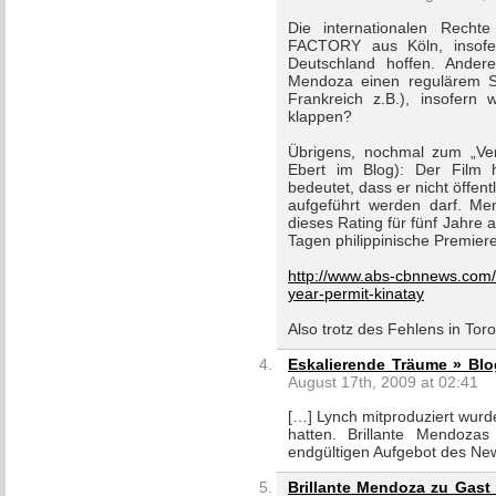
Die internationalen Rech
FACTORY aus Köln, insofer
Deutschland hoffen. Andere
Mendoza einen regulärem S
Frankreich z.B.), insofern
klappen?
Übrigens, nochmal zum „Ver
Ebert im Blog): Der Film h
bedeutet, dass er nicht öffe
aufgeführt werden darf. Men
dieses Rating für fünf Jahre 
Tagen philippinische Premiere
http://www.abs-cbnnews.com/e
year-permit-kinatay
Also trotz des Fehlens in Tor
Eskalierende Träume » Blo
August 17th, 2009 at 02:41
[…] Lynch mitproduziert wurde
hatten. Brillante Mendozas
endgültigen Aufgebot des New 
Brillante Mendoza zu Gast i