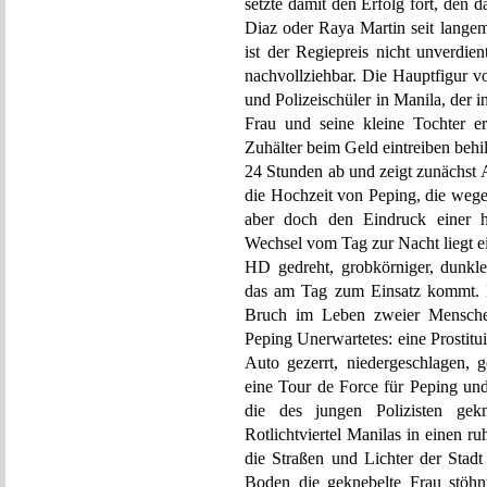
setzte damit den Erfolg fort, den 
Diaz oder Raya Martin seit langem 
ist der Regiepreis nicht unverd
nachvollziehbar. Die Hauptfigur vo
und Polizeischüler in Manila, der 
Frau und seine kleine Tochter e
Zuhälter beim Geld eintreiben behil
24 Stunden ab und zeigt zunächst 
die Hochzeit von Peping, die wege
aber doch den Eindruck einer ha
Wechsel vom Tag zur Nacht liegt ei
HD gedreht, grobkörniger, dunkler
das am Tag zum Einsatz kommt. De
Bruch im Leben zweier Menschen
Peping Unerwartetes: eine Prostitui
Auto gezerrt, niedergeschlagen, ge
eine Tour de Force für Peping und
die des jungen Polizisten gek
Rotlichtviertel Manilas in einen r
die Straßen und Lichter der Stad
Boden die geknebelte Frau stöhn