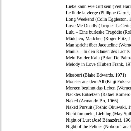
Liebe kann wie Gift sein (Veit Har
Le lit de la vierge (Philippe Garrel
Long Weekend (Colin Eggleston, 
Love Me Deadly (Jacques LaCerte
Lulu – Eine burleske Tragödie (Rol
Mädchen, Mädchen (Roger Fritz, 
Man spricht über Jacqueline (Wer
Manila – In den Klauen des Lichts
Mein Bruder Kain (Brian De Palma
Melody in Love (Hubert Frank, 19
Missouri (Blake Edwards, 1971)
Monster aus dem All (Kinji Fukasa
Morgen beginnt das Leben (Werne
Nacktes Entsetzen (Rafael Romero
Naked (Armando Bo, 1966)
Naked Pursuit (Toshio Okuwaki, 1
Nicht fummeln, Liebling (May Spil
Night of Lust (José Bénazéraf, 196
Night of the Felines (Noboru Tana