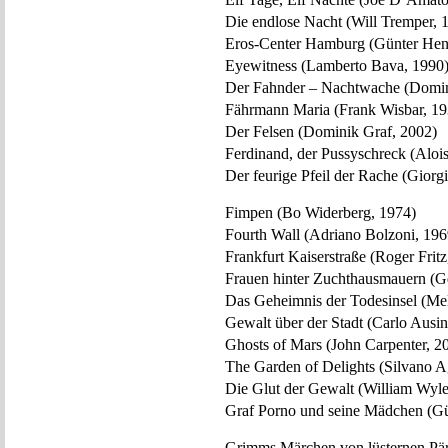
Die endlose Nacht (Will Tremper, 
Eros-Center Hamburg (Günter Hen
Eyewitness (Lamberto Bava, 1990
Der Fahnder – Nachtwache (Domin
Fährmann Maria (Frank Wisbar, 19
Der Felsen (Dominik Graf, 2002)
Ferdinand, der Pussyschreck (Alo
Der feurige Pfeil der Rache (Giorg
Fimpen (Bo Widerberg, 1974)
Fourth Wall (Adriano Bolzoni, 196
Frankfurt Kaiserstraße (Roger Fritz
Frauen hinter Zuchthausmauern (G
Das Geheimnis der Todesinsel (Mel
Gewalt über der Stadt (Carlo Ausi
Ghosts of Mars (John Carpenter, 2
The Garden of Delights (Silvano A
Die Glut der Gewalt (William Wyle
Graf Porno und seine Mädchen (Gü
Grimms Märchen von lüsternen Pär