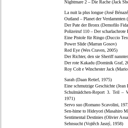
Nightmare 2 – Die Rache (Jack Sho
La nuit la plus longue (José Bénazé
Outland – Planet der Verdammten 
Der Pate der Bronx (Demofilo Fida
Polizeiruf 110 – Der scharlachrote
Eine Pistole für Ringo (Duccio Tes
Power Slide (Marran Gosov)
Red Eye (Wes Craven, 2005)
Der Richter, den sie Sheriff nannte
Der rote Kakadu (Dominik Graf, 2
Roy Colt e Winchester Jack (Mario
Sarah (Daan Retief, 1975)
Eine schmutzige Geschichte (Jean 
Schulmädchen-Report 3. Teil – W
1971)
Servo suo (Romano Scavolini, 197
Sen-hime to Hideyori (Masahiro M
Sentimental Destinies (Olivier Ass
Sehnsucht (Vojtěch Jasný, 1958)