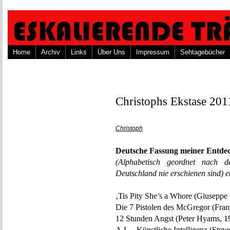
Home
Archiv
Links
Über Uns
Impressum
Sehtagebücher
Christophs Ekstase 201
Christoph
Deutsche Fassung meiner Entdec
(Alphabetisch geordnet nach d
Deutschland nie erschienen sind) en
‚Tis Pity She’s a Whore (Giuseppe 
Die 7 Pistolen des McGregor (Fran
12 Stunden Angst (Peter Hyams, 1
A.I. – Künstliche Intelligenz (Stev