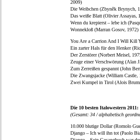
2009)
Die Weibchen (Zbyněk Brynych, 
Das weiße Blatt (Olivier Assayas, 
Wenn du krepierst – lebe ich (Pasq
Wonnekloß (Marran Gosov, 1972)
You Are a Carrion And I Will Kill
Ein zarter Hals für den Henker (Ri
Der Zerstörer (Norbert Meisel, 197
Zeuge einer Verschwörung (Alan J.
Zum Zerreißen gespannt (John Ber
Die Zwangsjacke (William Castle,
Zwei Kumpel in Tirol (Alois Brum
Die 10 besten Italowestern 2011:
(Gesamt: 34 / alphabetisch geordne
10.000 blutige Dollar (Romolo Guer
Django – Ich will ihn tot (Paolo Bi
Django – Sein Gesangbuch war der 