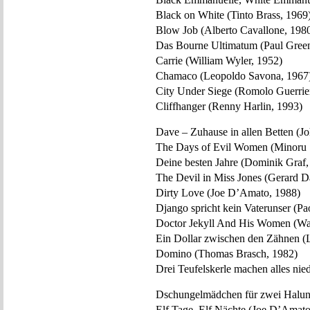
Black on White (Tinto Brass, 1969
Blow Job (Alberto Cavallone, 198
Das Bourne Ultimatum (Paul Green
Carrie (William Wyler, 1952)
Chamaco (Leopoldo Savona, 1967
City Under Siege (Romolo Guerrier
Cliffhanger (Renny Harlin, 1993)
Dave – Zuhause in allen Betten (J
The Days of Evil Women (Minoru 
Deine besten Jahre (Dominik Graf,
The Devil in Miss Jones (Gerard 
Dirty Love (Joe D’Amato, 1988)
Django spricht kein Vaterunser (Pa
Doctor Jekyll And His Women (Wa
Ein Dollar zwischen den Zähnen (L
Domino (Thomas Brasch, 1982)
Drei Teufelskerle machen alles nie
Dschungelmädchen für zwei Halun
Elf Tage, Elf Nächte (Joe D’Amato