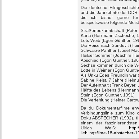
Die deutsche Filmgeschichte
und die Jahrzehnte der DDR f
die ich bisher gerne fü
beispielsweise folgende Meis
Straßenbekanntschaft (Peter
Karla (Herrmann Zschoche, 
Lots Weib (Egon Günther, 19
Die Reise nach Sundevit (Hei
Schwarze Panther (Josef Mac
Heißer Sommer (Joachim Has
Abschied (Egon Günther, 196
Sechse kommen durch die Wel
Lotte in Weimar (Egon Günth
Als Unku Edes Freundin war 
Sabine Kleist, 7 Jahre (Helmu
Der Aufenthalt (Frank Beyer,
Hälfte des Lebens (Herrmann
Stein (Egon Günther, 1991)
Die Verfehlung (Heiner Carow
Da du Dokumentarfilme erwä
Verbindungslinie zum Kino 
Doku ABSTECHER (1992), über
einem der faszinierendste
Ulrich Weiß:
http
lieblingsfilme-18-abstecher-1