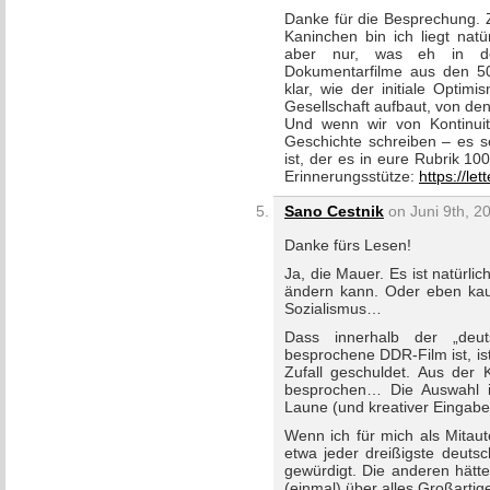
Danke für die Besprechung. 
Kaninchen bin ich liegt natü
aber nur, was eh in de
Dokumentarfilme aus den 50
klar, wie der initiale Optim
Gesellschaft aufbaut, von de
Und wenn wir von Kontinuit
Geschichte schreiben – es s
ist, der es in eure Rubrik 10
Erinnerungsstütze:
https://le
Sano Cestnik
on Juni 9th, 2
Danke fürs Lesen!
Ja, die Mauer. Es ist natürlic
ändern kann. Oder eben kau
Sozialismus…
Dass innerhalb der „deut
besprochene DDR-Film ist, i
Zufall geschuldet. Aus der 
besprochen… Die Auswahl ist
Laune (und kreativer Eingabe
Wenn ich für mich als Mitaut
etwa jeder dreißigste deutsc
gewürdigt. Die anderen hätte
(einmal) über alles Großartig