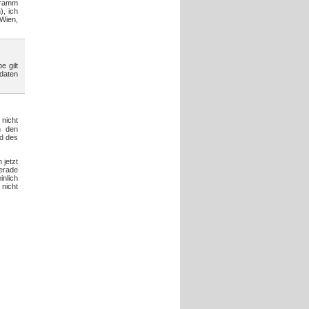
gramm
), ich
Wien,
e gilt
daten
 nicht
n den
nd des
 jetzt
gerade
inlich
 nicht