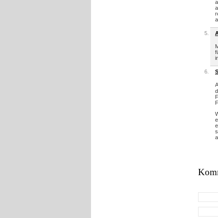
a
a
r
a
A
M
f
i
A
d
F
F
W
e
e
s
a
Komm