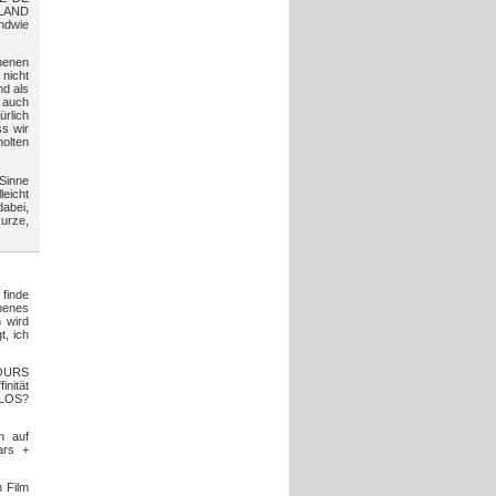
DLAND
endwie
ehenen
nicht
d als
 auch
rlich
ss wir
holten
 Sinne
eicht
dabei,
kurze,
 finde
menes
 wird
t, ich
MOURS
inität
ARLOS?
n auf
ars +
 Film