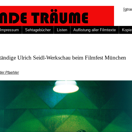
[gtra
Impressum
Sehtagebücher
Listen
Auflistung aller Filmtexte
Kopie
ständige Ulrich Seidl-Werkschau beim Filmfest München
er Pfaehler