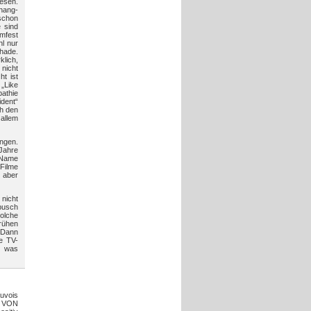
esen.
hang-
 schon
 sind
lmfest
hl nur
hade.
lich,
 nicht
ht ist
 „Like
pathie
ident“
ch den
 allem
ngen.
 Jahre
r Name
 Filme
 aber
 nicht
nbusch
olche
frühen
 Dann
e TV-
r was
uvois
R VON