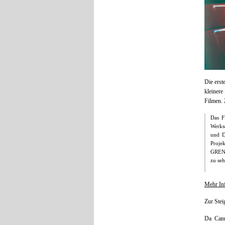
Die erst
kleinere
Filmen. Z
Das F
Werks
und D
Proje
GRENZ
zu seh
Mehr Inf
Zur Stei
Da Can