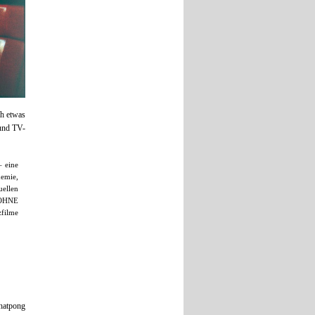
ch etwas
 und TV-
– eine
demie,
ellen
S OHNE
filme
atpong