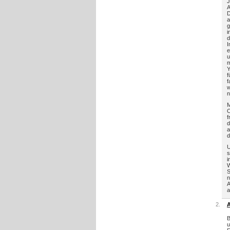
J
A
D
a
g
i
d
I
e
u
m
Y
f
f
w
n
M
O
f
d
a
d
U
s
i
W
S
n
A
a
A
B
u