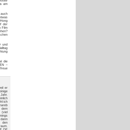
sitiv
da am
s auch
etwas
h Hong
f der
n Film
ehen?
schen
D und
alltag
chtung
l die
HEN –
freue
il er
einige
 Jahr.
inlich
hl ich
hareb
s dem
(viel
nings
 dann
s den
raum.
OGE DE