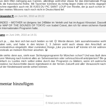
us dem 09er-Jahrgang aus Cannes, allerdings wohl eher etwas für das internationale Pro
ls die französische Reihe. Mit Tavernier könntest du richtig liegen (hätte ich nichts dagegen
echne eigentlich auch mit 36 VUES DU PIC SAINT LOUP von Rivette, der ja auch schon in 
ber meines Wissens nach noch nicht in Deutschland lief.
lexander P.
on Juni 6th, 2010 at 20:22
ADEO – MOTHER ist übrigens bei 24Bilder im Verleih und hat im August KInostart. Dasselb
ür MAP OF THE SOUNDS OF TOKYO von Isabel Coixet, den ich für einen sicheren Kandi
m Internationalen Programm halte.
Sano
on Juni 14th, 2010 at 14:31
ch ja…, das liest sich bei euch beiden so toll. 😉 Werde dieses Jahr ausnahmsweise wohl
abei sein, und habe in den letzten 2, 3 Jahren wohl auch etwas den Anschluß a
estivalzirkus eingebüßt. Aber zumindest Hongs „Like you know it all“ könnte ich mir währe
estivals an meinem Rechner ansehen. 😀
ie siehts denn aus, steht euer Sichtungsprogramm für München schon? Und was läuft denn
urer Meinung nach konkret alles an Sehenswertem oder sehnsuchtsvoll antizipiertem? Bin 
infach zu Lustlos mich selbst online durch das Programm zu blättern, wenn ich wahrsche
owieso nur Ausschnitte davon irgendwann in der fernen Zukunft und aller Voraussicht nach
uf der Kinoleinwand werde sehen können.
entar hinzufügen
Name
E-Mail (wird nicht veröffentlicht)