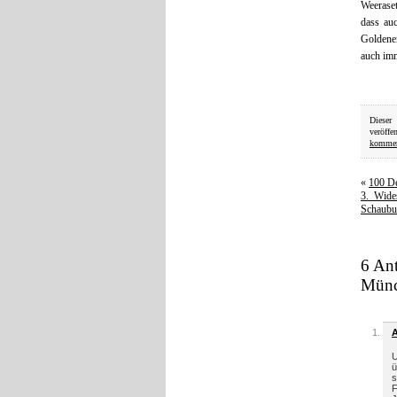
Weeraset
dass au
Golden
auch imm
Dieser
veröffe
kommen
«
100 De
3. Wide
Schaubu
6 Ant
Münc
U
ü
s
F