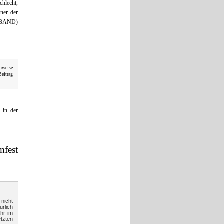
chlecht,
ner der
 BAND)
nweise
Beitrag
 in der
mfest
 nicht
ürlich
hr im
tzten