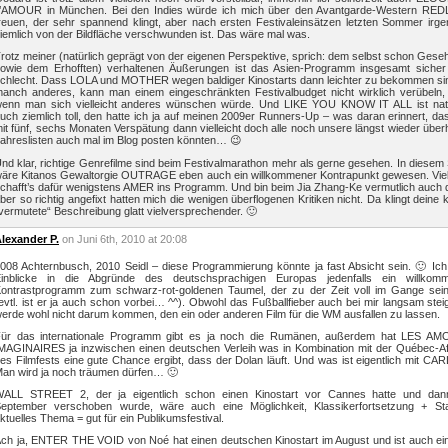
’AMOUR in München. Bei den Indies würde ich mich über den Avantgarde-Western RE
reuen, der sehr spannend klingt, aber nach ersten Festivaleinsätzen letzten Sommer irg
iemlich von der Bildfläche verschwunden ist. Das wäre mal was.
rotz meiner (natürlich geprägt von der eigenen Perspektive, sprich: dem selbst schon Ges
owie dem Erhofften) verhaltenen Äußerungen ist das Asien-Programm insgesamt sicher 
chlecht. Dass LOLA und MOTHER wegen baldiger Kinostarts dann leichter zu bekommen sin
anch anderes, kann man einem eingeschränkten Festivalbudget nicht wirklich verübeln,
enn man sich vielleicht anderes wünschen würde. Und LIKE YOU KNOW IT ALL ist natü
uch ziemlich toll, den hatte ich ja auf meinen 2009er Runners-Up – was daran erinnert, da
it fünf, sechs Monaten Verspätung dann vielleicht doch alle noch unsere längst wieder über
ahreslisten auch mal im Blog posten könnten… 😉
nd klar, richtige Genrefilme sind beim Festivalmarathon mehr als gerne gesehen. In diesem
äre Kitanos Gewaltorgie OUTRAGE eben auch ein willkommener Kontrapunkt gewesen. Viell
chafft’s dafür wenigstens AMER ins Programm. Und bin beim Jia Zhang-Ke vermutlich auch 
ber so richtig angefixt hatten mich die wenigen überflogenen Kritiken nicht. Da klingt deine 
vermutete“ Beschreibung glatt vielversprechender. 🙂
lexander P.
on Juni 6th, 2010 at 20:08
008 Achternbusch, 2010 Seidl – diese Programmierung könnte ja fast Absicht sein. 🙂 Ich
inblicke in die Abgründe des deutschsprachigen Europas jedenfalls ein willkom
ontrastprogramm zum schwarz-rot-goldenen Taumel, der zu der Zeit voll im Gange sein
evtl. ist er ja auch schon vorbei… ^^). Obwohl das Fußballfieber auch bei mir langsam steig
erde wohl nicht darum kommen, den ein oder anderen Film für die WM ausfallen zu lassen.
ür das internationale Programm gibt es ja noch die Rumänen, außerdem hat LES A
MAGINAIRES ja inzwischen einen deutschen Verleih was in Kombination mit der Québec-Aff
es Filmfests eine gute Chance ergibt, dass der Dolan läuft. Und was ist eigentlich mit C
an wird ja noch träumen dürfen… 🙂
ALL STREET 2, der ja eigentlich schon einen Kinostart vor Cannes hatte und dan
eptember verschoben wurde, wäre auch eine Möglichkeit, Klassikerfortsetzung + St
ktuelles Thema = gut für ein Publikumsfestival.
ch ja, ENTER THE VOID von Noé hat einen deutschen Kinostart im August und ist auch ein