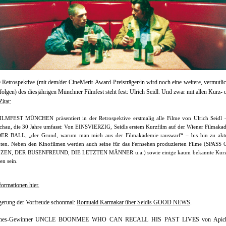
e Retrospektive (mit dem/der CineMerit-Award-Preisträger/in wird noch eine weitere, vermutli
 folgen) des diesjährigen Münchner Filmfest steht fest: Ulrich Seidl. Und zwar mit allen Kurz-
itat:
ILMFEST MÜNCHEN präsentiert in der Retrospektive erstmalig alle Filme von Ulrich Seidl 
chau, die 30 Jahre umfasst: Von EINSVIERZIG, Seidls erstem Kurzfilm auf der Wiener Filmaka
ER BALL, „der Grund, warum man mich aus der Filmakademie rauswarf“ – bis hin zu aktu
kten. Neben den Kinofilmen werden auch seine für das Fernsehen produzierten Filme (SPAS
EN, DER BUSENFREUND, DIE LETZTEN MÄNNER u.a.) sowie einige kaum bekannte Kurz
en sein.
ormationen hier.
gerung der Vorfreude schonmal:
Romuald Karmakar über Seidls GOOD NEWS
.
nes-Gewinner UNCLE BOONMEE WHO CAN RECALL HIS PAST LIVES von Apich