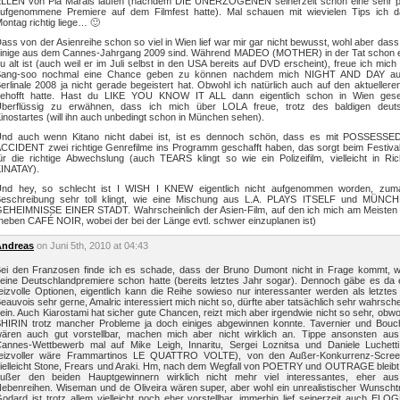
LLEN von Pia Marais laufen (nachdem DIE UNERZOGENEN seinerzeit schon eine sehr po
ufgenommene Premiere auf dem Filmfest hatte). Mal schauen mit wievielen Tips ich 
ontag richtig liege… 🙂
ass von der Asienreihe schon so viel in Wien lief war mir gar nicht bewusst, wohl aber das
inige aus dem Cannes-Jahrgang 2009 sind. Während MADEO (MOTHER) in der Tat schon 
u alt ist (auch weil er im Juli selbst in den USA bereits auf DVD erscheint), freue ich mic
Sang-soo nochmal eine Chance geben zu können nachdem mich NIGHT AND DAY au
erlinale 2008 ja nicht gerade begeistert hat. Obwohl ich natürlich auch auf den aktuellere
ehofft hatte. Hast du LIKE YOU KNOW IT ALL dann eigentlich schon in Wien ges
berflüssig zu erwähnen, dass ich mich über LOLA freue, trotz des baldigen deut
inostartes (will ihn auch unbedingt schon in München sehen).
nd auch wenn Kitano nicht dabei ist, ist es dennoch schön, dass es mit POSSESSE
CCIDENT zwei richtige Genrefilme ins Programm geschafft haben, das sorgt beim Festival
ür die richtige Abwechslung (auch TEARS klingt so wie ein Polizeifilm, vielleicht in Ri
INATAY).
nd hey, so schlecht ist I WISH I KNEW eigentlich nicht aufgenommen worden, zuma
eschreibung sehr toll klingt, wie eine Mischung aus L.A. PLAYS ITSELF und MÜNC
EHEIMNISSE EINER STADT. Wahrscheinlich der Asien-Film, auf den ich mich am Meisten 
neben CAFÉ NOIR, wobei der bei der Länge evtl. schwer einzuplanen ist)
Andreas
on Juni 5th, 2010 at 04:43
ei den Franzosen finde ich es schade, dass der Bruno Dumont nicht in Frage kommt, we
eine Deutschlandpremiere schon hatte (bereits letztes Jahr sogar). Dennoch gäbe es da 
eizvolle Optionen, eigentlich kann die Reihe sowieso nur interessanter werden als letztes
eauvois sehr gerne, Amalric interessiert mich nicht so, dürfte aber tatsächlich sehr wahrsche
ein. Auch Kiarostami hat sicher gute Chancen, reizt mich aber irgendwie nicht so sehr, obwo
HIRIN trotz mancher Probleme ja doch einiges abgewinnen konnte. Tavernier und Bouc
ären auch gut vorstellbar, machen mich aber nicht wirklich an. Tippe ansonsten au
annes-Wettbewerb mal auf Mike Leigh, Innaritu, Sergei Loznitsa und Daniele Luchetti 
eizvoller wäre Frammartinos LE QUATTRO VOLTE), von den Außer-Konkurrenz-Scree
ielleicht Stone, Frears und Araki. Hm, nach dem Wegfall von POETRY und OUTRAGE bleibt
ußer den beiden Hauptgewinnern wirklich nicht mehr viel interessantes, eher au
ebenreihen. Wiseman und de Oliveira wären super, aber wohl ein unrealistischer Wunscht
odard ist trotz allem vielleicht noch eher vorstellbar, immerhin lief seinerzeit auch EL