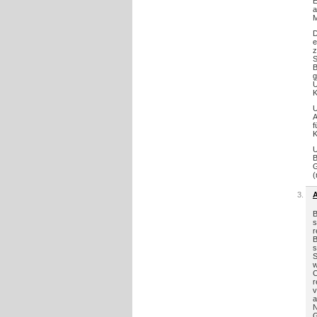
E
a
M
D
e
z
B
g
Ü
K
U
A
f
K
U
B
G
(
B
s
r
B
s
S
w
C
r
v
a
N
G