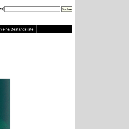
ns]
nleihe/Bestandsliste