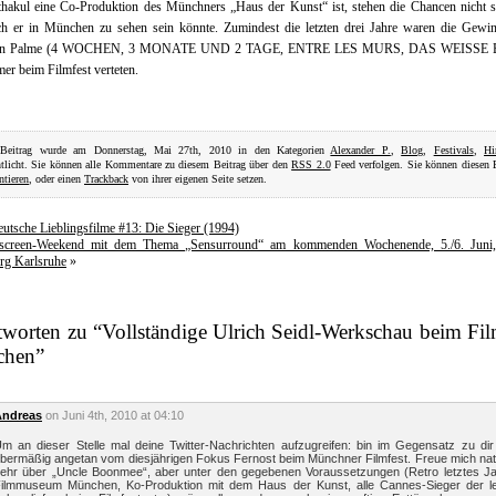
hakul eine Co-Produktion des Münchners „Haus der Kunst“ ist, stehen die Chancen nicht s
ch er in München zu sehen sein könnte. Zumindest die letzten drei Jahre waren die Gewin
en Palme (4 WOCHEN, 3 MONATE UND 2 TAGE, ENTRE LES MURS, DAS WEISSE
er beim Filmfest verteten.
 Beitrag wurde am Donnerstag, Mai 27th, 2010 in den Kategorien
Alexander P.
,
Blog
,
Festivals
,
Hi
ntlicht. Sie können alle Kommentare zu diesem Beitrag über den
RSS 2.0
Feed verfolgen. Sie können diesen 
tieren
, oder einen
Trackback
von ihrer eigenen Seite setzen.
utsche Lieblingsfilme #13: Die Sieger (1994)
screen-Weekend mit dem Thema „Sensurround“ am kommenden Wochenende, 5./6. Juni,
rg Karlsruhe
»
worten zu “Vollständige Ulrich Seidl-Werkschau beim Fil
hen”
Andreas
on Juni 4th, 2010 at 04:10
m an dieser Stelle mal deine Twitter-Nachrichten aufzugreifen: bin im Gegensatz zu dir
bermäßig angetan vom diesjährigen Fokus Fernost beim Münchner Filmfest. Freue mich nat
ehr über „Uncle Boonmee“, aber unter den gegebenen Voraussetzungen (Retro letztes Ja
ilmmuseum München, Ko-Produktion mit dem Haus der Kunst, alle Cannes-Sieger der le