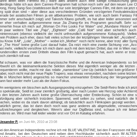
ahre liefen beim Filmfest etc.) wäre alles andere auch eine saftige Enttäuschung gew
llerdings hätte ich aus dem Cannes-Programm halt schon noch sehr auf den neuen Lee C
ong, Hong Sang-Soo (stattdessen läuft nur sein letztjähriger Cannes-Film, mit dem sie jetzt
rg spät dran sind – aber diese aus verschiedenen Gründen verzögerten Festivaleinsätze
erade bei asiatischen Filmen ja ein altbekanntes Problem, wie sich auch beim Fantasy Fi
mmer sehr anschaulich zeigt) und Takeshi Kitano gehofft, es hat aber leider ansonsten wo
er eher verhalten aufgenommene neue Jia Zhang-Ke ins Programm geschafft. Sehr sc
mmerhin freue ich mich auf „Woman On Fire Looks For Water“ und „Mundane History“ wirk
in paar weitere Titel wie „Paju“, „Eighteen“ oder „Café Noir“ sind aber sicherlich auch
ninteressant (ebenso vielleicht der recht unfreundlich aufgenommene Kobayashi). Vielleic
ein Problem auch eher, dass halt vieles schon bei der letztjährigen Viennale lief: „Accident“,
ou Know It All“, „Lola“, „Mother“ – wobei ich „Mother“ noch nicht kenne, aber trotz aller Sym
ür „The Host“ keine große Lust darauf habe. Da reizt mich eine zweite Sichtung von „Acc
ast mehr, vielleicht versöhne ich mich dann auch mit dem letzten Drittel, das mir in Wien na
undervollen ersten zwei Dritteln etwas den Film kaputt gemacht hat, auch wenn er trotz
och ziemlich toll war.
al schauen, was vor allem die französische Reihe und die American Independents so bri
bwohl ich die lateinamerikanische Sektion dieses Mal eigentlich weniger als die letzten
requentieren wollte, macht mir das relativ „namenlose“ Line-Up (wirklich fast kein größere
abei, noch nicht mal der neue Paplo Trapero, was etwas verwundert, nachdem seine letzten
lle in München liefen) angesichts so mancher unerwarteter Entdeckung der Vergangenheit
ann fast wieder mehr Lust als der Asien-Fokus.
m wenigstens ein bisschen aufs Ausgangsposting einzugehen: Die Seidl-Retro finde ich jetzt
o spektakulär, Seidl ist zwar ziemlich großartig, aber nach Leuten wie Herzog oder Achter
n den letzten Jahren auch keine große Überraschung oder Entdeckung. Schön ist eine s
ürdigung aber sicherlich trotzdem. Spannend, weil selten zu sehen, sind natürlich die 
achen, wobei es da stark davon abhängt, ob tatsächlich auch Filmkopien gezeigt werden.
atürlich gerne, das ist dann doch noch was ganz anderes als abgenudelte, verwaschen
ufzeichnungen und dergleichen. Wenn’s aber nur DigiBetas sind, schaue ich mir liebe
nderes an. Wird man halt leider wieder erst vor Ort im Katalog erfahren.
lexander P.
on Juni 4th, 2010 at 23:08
ei den American Independents rechne ich mit BLUE VALENTINE, bei den Franzosen mit Bea
nd Amalric, bei den Deutschen wird neben dem Hochhäusler sicherlich auch IM ALTE