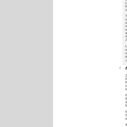
L
f
z
T
s
s
m
w
a
m
J
U
w
s
a
„
A
2
E
K
(
w
F
I
d
M
W
S
a
A