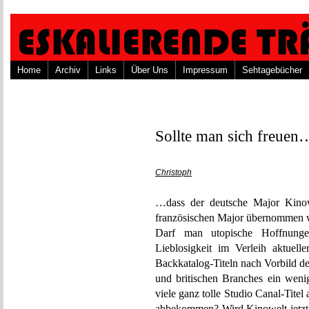
Home
Archiv
Links
Über Uns
Impressum
Sehtagebücher
Sollte man sich freuen
Christoph
…dass der deutsche Major Kino
französischen Major übernommen w
Darf man utopische Hoffnunge
Lieblosigkeit im Verleih aktuel
Backkatalog-Titeln nach Vorbild de
und britischen Branches ein weni
viele ganz tolle Studio Canal-Tite
abbekommen? Wird Kinowelt jetzt 