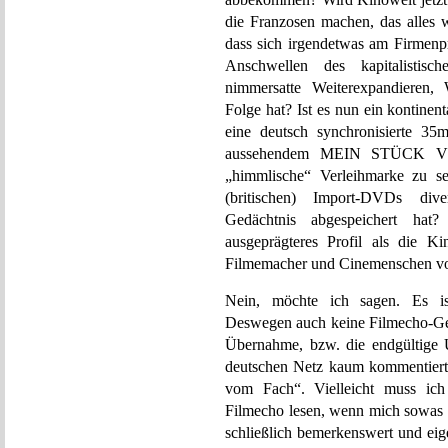
die Franzosen machen, das alles 
dass sich irgendetwas am Firmenpr
Anschwellen des kapitalistisch
nimmersatte Weiterexpandieren, W
Folge hat? Ist es nun ein kontinent
eine deutsch synchronisierte 35
aussehendem MEIN STÜCK VO
„himmlische“ Verleihmarke zu se
(britischen) Import-DVDs dive
Gedächtnis abgespeichert hat
ausgeprägteres Profil als die K
Filmemacher und Cinemenschen vo
Nein, möchte ich sagen. Es is
Deswegen auch keine Filmecho-Geste
Übernahme, bzw. die endgültig
deutschen Netz kaum kommentiert 
vom Fach“. Vielleicht muss ich
Filmecho lesen, wenn mich sowas inte
schließlich bemerkenswert und eig