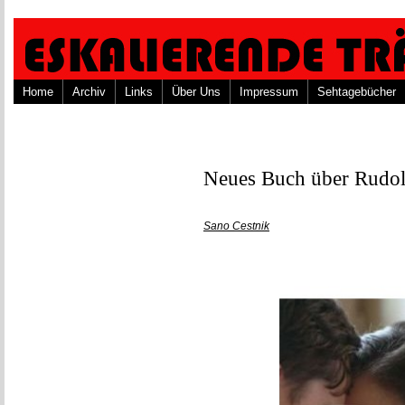
Home
Archiv
Links
Über Uns
Impressum
Sehtagebücher
Neues Buch über Rudo
Sano Cestnik