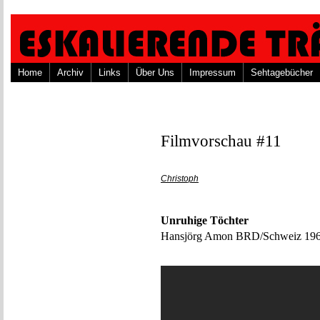
Home
Archiv
Links
Über Uns
Impressum
Sehtagebücher
Filmvorschau #11
Christoph
Unruhige Töchter
Hansjörg Amon BRD/Schweiz 19