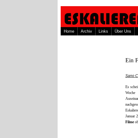
Home
Archiv
Links
Über Uns
Ein F
Sano C
Es schei
Woche a
Auseina
nachges
Eskalier
Januar 2
Filme
ob