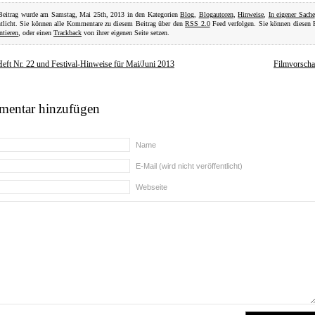
Beitrag wurde am Samstag, Mai 25th, 2013 in den Kategorien
Blog
,
Blogautoren
,
Hinweise
,
In eigener Sache
ntlicht. Sie können alle Kommentare zu diesem Beitrag über den
RSS 2.0
Feed verfolgen. Sie können diesen 
tieren
, oder einen
Trackback
von ihrer eigenen Seite setzen.
ft Nr. 22 und Festival-Hinweise für Mai/Juni 2013
Filmvorsch
entar hinzufügen
Name
E-Mail (wird nicht veröffentlicht)
Webseite