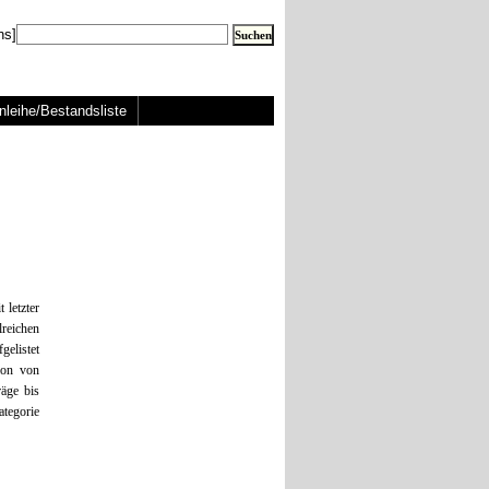
ns]
nleihe/Bestandsliste
 letzter
reichen
elistet
ion von
räge bis
ategorie