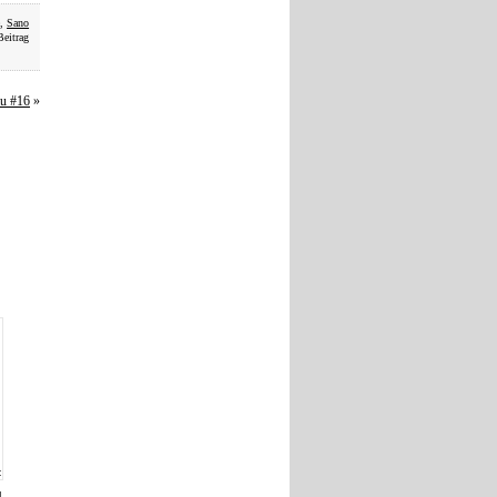
,
Sano
Beitrag
au #16
»