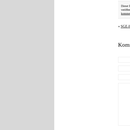
Dieser 
veröffe
kommen
«
SGE-He
Komm