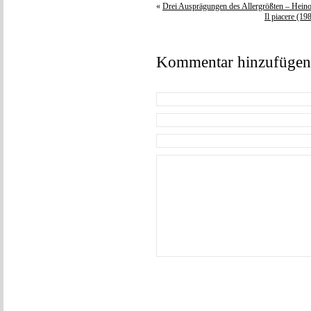
«
Drei Ausprägungen des Allergrößten – Hein
Il piacere (1
Kommentar hinzufügen