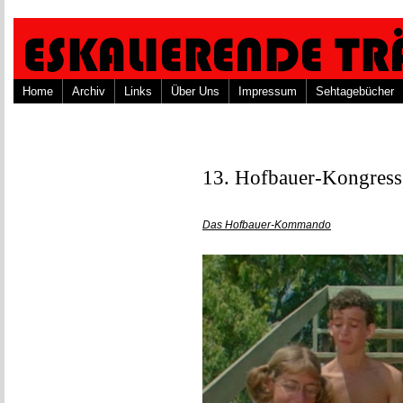
Home
Archiv
Links
Über Uns
Impressum
Sehtagebücher
13. Hofbauer-Kongress,
Das Hofbauer-Kommando