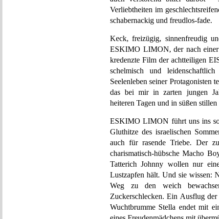
Verliebtheiten im geschlechtsreife
schabernackig und freudlos-fade.
Keck, freizügig, sinnenfreudig un
ESKIMO LIMON, der nach einer Ei
kredenzte Film der achtteiligen E
schelmisch und leidenschaftli
Seelenleben seiner Protagonisten t
das bei mir in zarten jungen Ja
heiteren Tagen und in süßen stille
ESKIMO LIMON führt uns ins sonn
Gluthitze des israelischen Sommer
auch für rasende Triebe. Der zu
charismatisch-hübsche Macho Boy
Tatterich Johnny wollen nur ein
Lustzapfen hält. Und sie wissen:
Weg zu den weich bewachsene
Zuckerschlecken. Ein Ausflug der 
Wuchtbrumme Stella endet mit ei
eines Freudenmädchens mit übermü