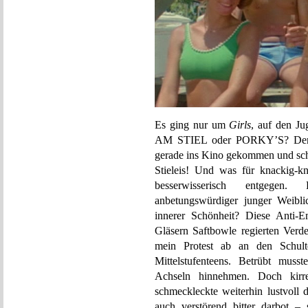
Es ging nur um
Girls
, auf den Ju
AM STIEL oder PORKY’S? Der e
gerade ins Kino gekommen und scho
Stieleis! Und was für knackig-k
besserwisserisch entgegen
anbetungswürdiger junger Weibli
innerer Schönheit? Diese Anti-E
Gläsern Saftbowle regierten Verde
mein Protest ab an den Schult
Mittelstufenteens. Betrübt muss
Achseln hinnehmen. Doch kirr
schmeckleckte weiterhin lustvoll d
auch verstörend bitter darbot 