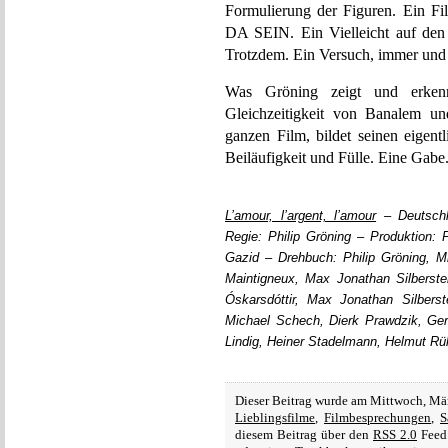
Formulierung der Figuren. Ein F
DA SEIN. Ein Vielleicht auf den
Trotzdem. Ein Versuch, immer und
Was Gröning zeigt und erkenn
Gleichzeitigkeit von Banalem un
ganzen Film, bildet seinen eigent
Beiläufigkeit und Fülle. Eine Gabe
L’amour, l’argent, l’amour
– Deutschl
Regie: Philip Gröning – Produktion: P
Gazid – Drehbuch: Philip Gröning, M
Maintigneux, Max Jonathan Silberstei
Óskarsdóttir, Max Jonathan Silberste
Michael Schech, Dierk Prawdzik, Ge
Lindig, Heiner Stadelmann, Helmut Rü
Dieser Beitrag wurde am Mittwoch, Mä
Lieblingsfilme
,
Filmbesprechungen
,
S
diesem Beitrag über den
RSS 2.0
Feed 