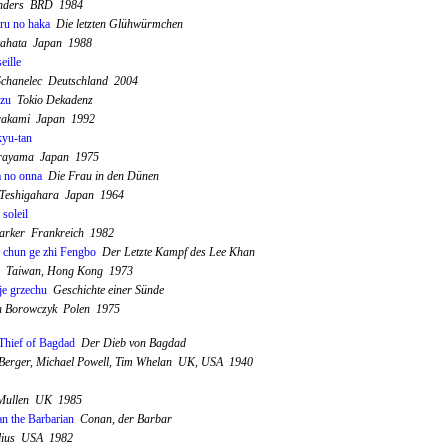
nders BRD 1984
ru no haka
Die letzten Glühwürmchen
kahata Japan 1988
eille
Schanelec Deutschland 2004
zu
Tokio Dekadenz
rakami Japan 1992
yu-tan
erayama Japan 1975
 no onna
Die Frau in den Dünen
 Teshigahara Japan 1964
 soleil
arker Frankreich 1982
 chun ge zhi Fengbo
Der Letzte Kampf des Lee Khan
 Taiwan, Hong Kong 1973
je grzechu
Geschichte einer Sünde
n Borowczyk Polen 1975
Thief of Bagdad
Der Dieb von Bagdad
Berger, Michael Powell, Tim Whelan UK, USA 1940
Mullen UK 1985
n the Barbarian
Conan, der Barbar
lius USA 1982