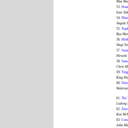
Wim We
53.
Hota
Isao Ta
54.
Mars
Angela 
55.
Topâ
Ryu Mu
56.
Meik
Shuji T
57.
Suna
Hiroshi
58.
Sans
Chris M
59.
Ying
King Hu
60.
Dzie
Waleria
61.
The 
Ludwig 
62.
Zina
Ken Mc
63.
Cona
John Mi