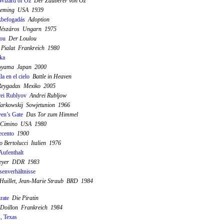
Wizard of Oz
Der Zauberer von Oz
Fleming USA 1939
befogadás
Adoption
Mészáros Ungarn 1975
lou
Der Loulou
 Pialat Frankreich 1980
ka
Aoyama Japan 2000
la en el cielo
Battle in Heaven
Reygadas Mexiko 2005
ei Rublyov
Andrei Rubljow
Tarkowskij Sowjetunion 1966
en’s Gate
Das Tor zum Himmel
 Cimino USA 1980
cento
1900
 Bertolucci Italien 1976
Aufenthalt
Beyer DDR 1983
senverhältnisse
 Huillet, Jean-Marie Straub BRD 1984
rate
Die Piratin
 Doillon Frankreich 1984
s, Texas