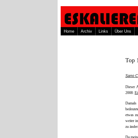
Home
Archiv
Links
Über Uns
Top 
Sano C
Dieser A
2008:
Ei
Damals 
bedeutet
etwas zu
weiter i
zu änder
Da meine