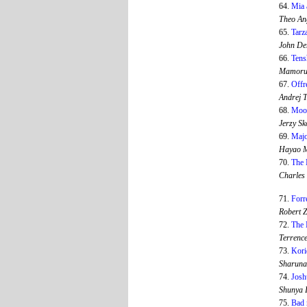
64.
Mia 
Theo An
65.
Tarz
John D
66.
Tens
Mamoru
67.
Offr
Andrej 
68.
Moon
Jerzy S
69.
Majo
Hayao M
70.
The 
Charles
71.
Forr
Robert 
72.
The
Terrenc
73.
Kori
Sharuna
74.
Josh
Shunya 
75.
Bad 