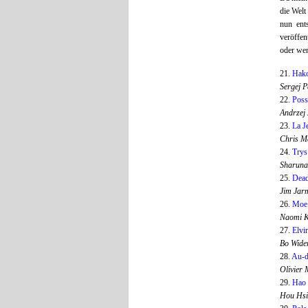
die Welt
nun ents
veröffen
oder wen
21.
Hak
Sergej 
22.
Poss
Andrzej
23.
La J
Chris M
24.
Trys
Sharuna
25.
Dea
Jim Ja
26.
Moe
Naomi 
27.
Elvi
Bo Wide
28.
Au-de
Olivier
29.
Hao 
Hou Hsi