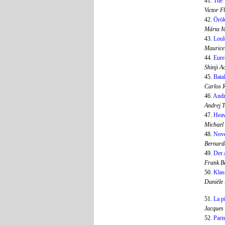
41.
The 
Victor 
42.
Örök
Márta 
43.
Lou
Maurice
44.
Eure
Shinji 
45.
Batal
Carlos 
46.
Andr
Andrej 
47.
Heav
Michael
48.
Nove
Bernardo
49.
Der 
Frank 
50.
Klas
Danièle
51.
La pi
Jacques
52.
Pari