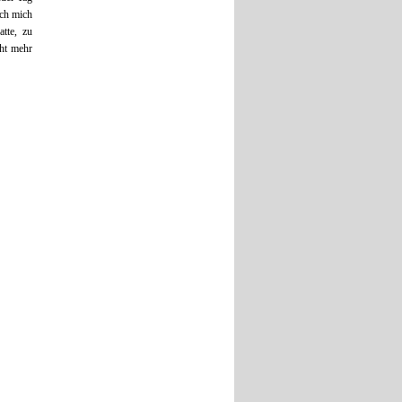
ich mich
atte, zu
cht mehr