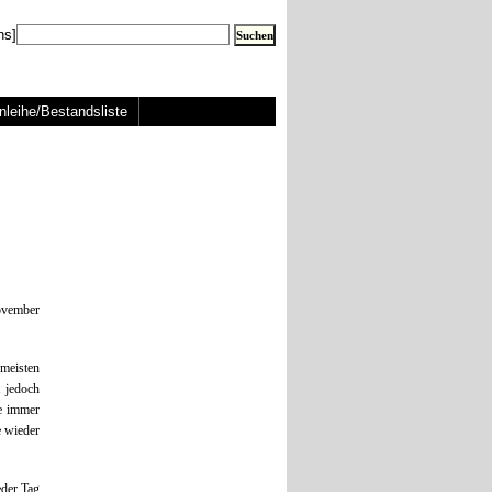
ns]
nleihe/Bestandsliste
November
meisten
t jedoch
me immer
e wieder
eder Tag