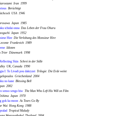
iarostami Iran 1999
rious
Berüchtigt
Hitchcock USA 1946
urosawa Japan 1985
aku ichidai onna
Das Leben der Frau Oharu
izoguchi Japan 1952
ieur Hire
Die Verlobung des Monsieur Hire
 Leconte Frankreich 1989
terne
Idioten
n Trier Dänemark 1998
Reflecting Skin
Schrei in der Stille
Ridley UK, Canada 1990
ogia I: To Livadi pou dakryzei
Trilogie: Die Erde weint
gelopoulos Griechenland 2004
ku no kane
Blessing Bell
apan 2002
o senso sengo hiw
The Man Who Left His Will on Film
Oshima Japan 1970
g gok ka moon
As Tears Go By
ar Wai Hong Kong 1988
pralad
Tropical Malady
pong Weerasethakul Thailand 2004