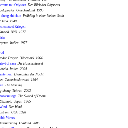
lemma tou Odyssea
Der Blick des Odysseus
gelopoulos Griechenland 1995
 cheng zhi chun
Frühling in einer kleinen Stadt
China 1948
chen zwei Kriegen
Farocki BRD 1977
iria
rgento Italien 1977
rud
eodor Dreyer Dänemark 1964
iavi di casa
Die Hausschlüssel
Amelio Italien 2004
nty noci
Diamanten der Nacht
ec Tschechoslowakei 1964
ian
The Missing
g-sheng Taiwan 2003
bosatsu toge
The Sword of Doom
 Okamoto Japan 1965
 Wind
Der Wind
Sjöström USA 1928
sible Waves
Ratanaruang Thailand 2005