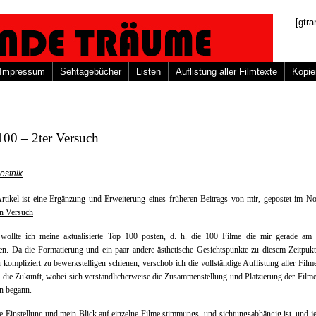
[gtra
Impressum
Sehtagebücher
Listen
Auflistung aller Filmtexte
Kopie
100 – 2ter Versuch
estnik
rtikel ist eine Ergänzung und Erweiterung eines früheren Beitrags von mir, gepostet im 
n Versuch
wollte ich meine aktualisierte Top 100 posten, d. h. die 100 Filme die mir gerade am 
en. Da die Formatierung und ein paar andere ästhetische Gesichtspunkte zu diesem Zeitpuk
 kompliziert zu bewerkstelligen schienen, verschob ich die vollständige Auflistung aller Fil
n die Zukunft, wobei sich verständlicherweise die Zusammenstellung und Platzierung der Film
n begann.
 Einstellung und mein Blick auf einzelne Filme stimmungs- und sichtungsabhängig ist, und j