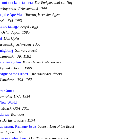
aioniotita kai mia mera
Die Ewigkeit und ein Tag
gelopoulos Griechenland 1998
an, the Ape Man
Tarzan, Herr der Affen
erek USA 1981
hi no tamago
Angel’s Egg
 Oshii Japan 1985
et
Das Opfer
Tarkowskij Schweden 1986
lighting
Schwarzarbeit
kolimowski UK 1982
 no takkyûbin
Kikis kleiner Lieferservice
iyazaki Japan 1989
Night of the Hunter
Die Nacht des Jägers
 Laughton USA 1955
est Gump
Zemeckis USA 1994
 New World
e Malick USA 2005
dorius
Korridor
s Bartas Litauen 1994
uu sasori: Kemono-beya
Sasori: Den of the Beast
Ito Japan 1973
ma ra khahad bord
Der Wind wird uns tragen