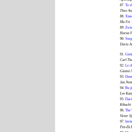
87.
To v
Theo An
88.
Xiao
Mu Fei 
89.
Zwis
Harun 
90.
Susp
Dario A
91.
Gert
Carl Th
92.
Le ch
Gianni 
93.
Dema
Jan Nem
94.
Bu j
Lee Kan
95.
Dai-
Kihachi
96.
The
Victor 
97.
Invi
Pen-Ek 