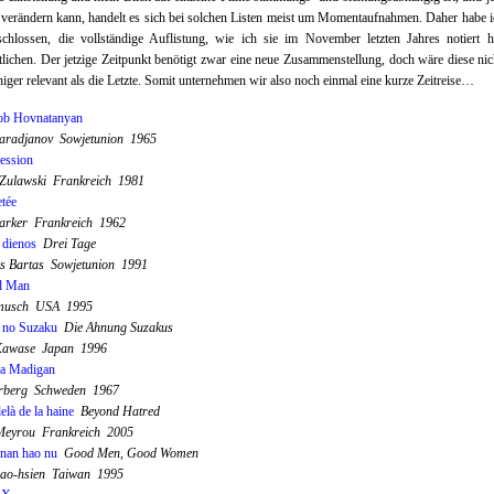
 verändern kann, handelt es sich bei solchen Listen meist um Momentaufnahmen. Daher habe 
chlossen, die vollständige Auflistung, wie ich sie im November letzten Jahres notiert h
tlichen. Der jetzige Zeitpunkt benötigt zwar eine neue Zusammenstellung, doch wäre diese ni
iger relevant als die Letzte. Somit unternehmen wir also noch einmal eine kurze Zeitreise…
ob Hovnatanyan
Paradjanov Sowjetunion 1965
ession
 Zulawski Frankreich 1981
etée
arker Frankreich 1962
 dienos
Drei Tage
s Bartas Sowjetunion 1991
d Man
rmusch USA 1995
 no Suzaku
Die Ahnung Suzakus
Kawase Japan 1996
ra Madigan
rberg Schweden 1967
là de la haine
Beyond Hatred
 Meyrou Frankreich 2005
nan hao nu
Good Men, Good Women
ao-hsien Taiwan 1995