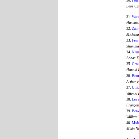
30.
Pola
Léos Ca
31.
Wand
Hirokaz
32.
Zabr
Michela
33.
Few 
Sharuna
34.
Nema
Abbas K
35.
Gro
Harold
36.
Bonn
Arthur 
37.
Umbe
Vittorio
38.
Les 
Françoi
39.
Ben
William
40.
Mid
Mikio N