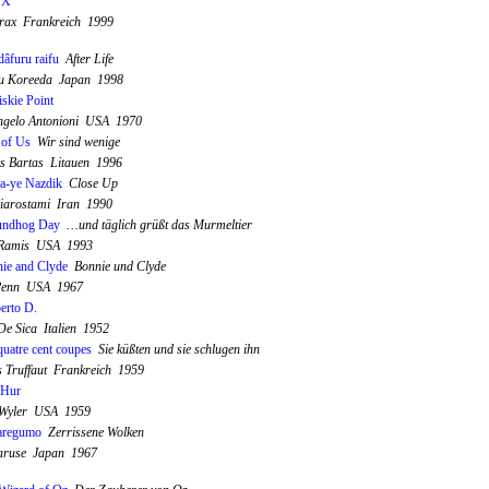
 X
rax Frankreich 1999
âfuru raifu
After Life
u Koreeda Japan 1998
iskie Point
ngelo Antonioni USA 1970
of Us
Wir sind wenige
s Bartas Litauen 1996
-ye Nazdik
Close Up
iarostami Iran 1990
undhog Day
…und täglich grüßt das Murmeltier
 Ramis USA 1993
ie and Clyde
Bonnie und Clyde
Penn USA 1967
rto D.
 De Sica Italien 1952
quatre cent coupes
Sie küßten und sie schlugen ihn
s Truffaut Frankreich 1959
-Hur
 Wyler USA 1959
aregumo
Zerrissene Wolken
aruse Japan 1967