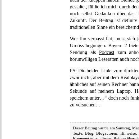
gestaltet, fühlte ich mich durch 
noch selbst Gedanken über das T
Zukunft. Der Beitrag ist definitv
traditionellen Sinne ein bereicher
Wer ihn verpasst hat, muss sich 
Umriss begnügen. Bayern 2 biete
Sendung als
Podcast
zum anhöre
hörunwilligen Leseratten auch noc
PS: Die beiden Links zum direkten
zwar nicht, aber mit dem Realplay
ähnliches auf seinen Rechner banne
Sekunde auf meinem Laptop. Hab
speichern unter…“ doch noch funkt
zu versuchen…
Dieser Beitrag wurde am Samstag, Mär
Texte
,
Blog
,
Blogautoren
,
Hinweise
,
Kommentare zu diesem Beitrag über 