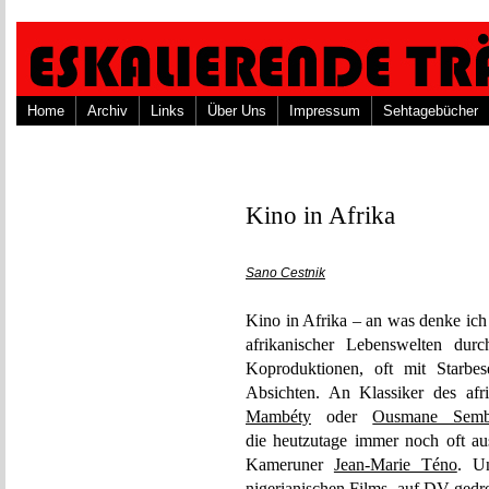
Home
Archiv
Links
Über Uns
Impressum
Sehtagebücher
Kino in Afrika
Sano Cestnik
Kino in Afrika – an was denke ich
afrikanischer Lebenswelten du
Koproduktionen, oft mit Starbe
Absichten. An Klassiker des afr
Mambéty
oder
Ousmane Semb
die heutzutage immer noch oft au
Kameruner
Jean-Marie Téno
. U
nigerianischen Films, auf DV gedr