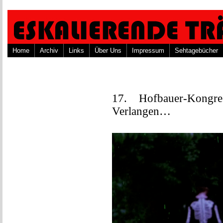
Home
Archiv
Links
Über Uns
Impressum
Sehtagebücher
17. Hofbauer-Kongre
Verlangen…