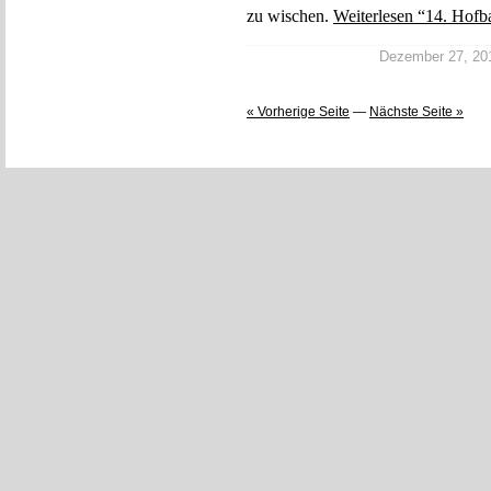
zu wischen.
Weiterlesen “14. Hofb
Dezember 27, 2014
« Vorherige Seite
—
Nächste Seite »