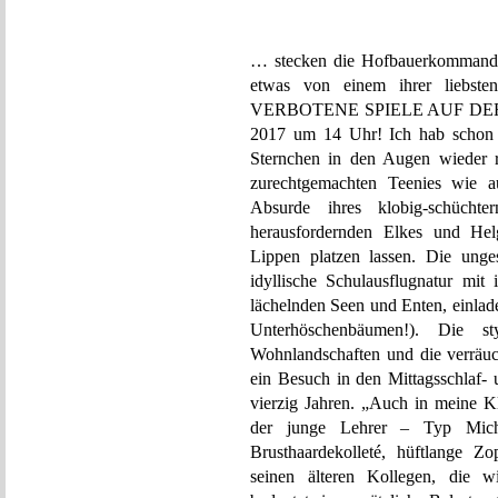
… stecken die Hofbauerkommanda
etwas von einem ihrer liebsten
VERBOTENE SPIELE AUF DER S
2017 um 14 Uhr! Ich hab schon r
Sternchen in den Augen wieder ra
zurechtgemachten Teenies wie a
Absurde ihres klobig-schücht
herausfordernden Elkes und Hel
Lippen platzen lassen. Die unge
idyllische Schulausflugnatur mit 
lächelnden Seen und Enten, einl
Unterhöschenbäumen!). Die st
Wohnlandschaften und die verräuche
ein Besuch in den Mittagsschlaf-
vierzig Jahren. „Auch in meine K
der junge Lehrer – Typ Micha
Brusthaardekolleté, hüftlange Z
seinen älteren Kollegen, die w