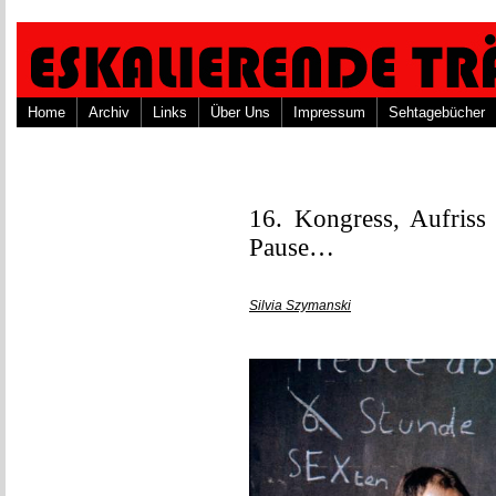
Home
Archiv
Links
Über Uns
Impressum
Sehtagebücher
16. Kongress, Aufriss
Pause…
Silvia Szymanski