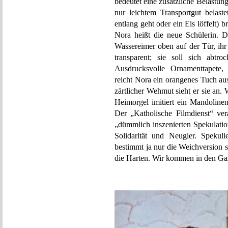
bedeutet eine zusätzliche Belastun
nur leichtem Transportgut belast
entlang geht oder ein Eis löffelt)
Nora heißt die neue Schülerin. Di
Wassereimer oben auf der Tür, ihr
transparent; sie soll sich abtr
Ausdrucksvolle Ornamenttapete, 
reicht Nora ein orangenes Tuch aus
zärtlicher Wehmut sieht er sie an.
Heimorgel imitiert ein Mandoline
Der „Katholische Filmdienst“ vera
„dümmlich inszenierten Spekulatio
Solidarität und Neugier. Spekuli
bestimmt ja nur die Weichversion 
die Harten. Wir kommen in den Gar