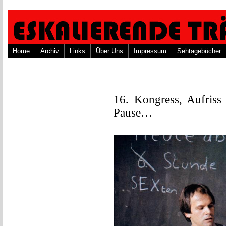
Home
Archiv
Links
Über Uns
Impressum
Sehtagebücher
16. Kongress, Aufriss
Pause…