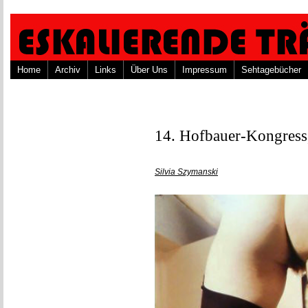
Home
Archiv
Links
Über Uns
Impressum
Sehtagebücher
14. Hofbauer-Kongress,
Silvia Szymanski