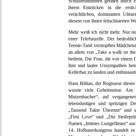
Schulfreundinnen geraten durch 
ihrem Entzücken in die erstic
verächtlichen, dominanten Ultr
diesem von ihnen fetischisierten W
Mehr weiß ich nicht mehr. Nur no
einer Telefonzelle. Der bedrohli
Teenie-Tand verstopften Mädchenz
an allem von „Take a walk on th
bedient. Die Frau, die von einem G
ihm und lauter Unsympathen bei
Kellerbar zu landen und enthusiast
Hans Billian, der Regisseur diese
wusste viele Geheimnisse. Am b
Mutzenbacher“, auf vergangene
lebenslustigen und spritzigen 
„Tausend Takte Übermut“ und sch
„First Love“ und „Die Steifeprü
Namen „Intimes Lustgeflüster“ auc
14. Hofbauerkongress handelt es 