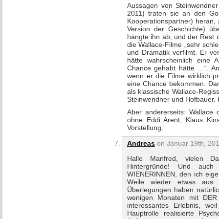
Aussagen von Steinwendner (
2011) traten sie an den Go
Kooperationspartner) heran, 
Version der Geschichte) üb
hängte ihn ab, und der Rest 
die Wallace-Filme „sehr schl
und Dramatik verfilmt. Er ve
hätte wahrscheinlich eine 
Chance gehabt hätte …“. An 
wenn er die Filme wirklich pr
eine Chance bekommen. Dann 
als klassische Wallace-Regis
Steinwendner und Hofbauer. F
Aber andererseits: Wallace
ohne Eddi Arent, Klaus Kins
Vorstellung.
Andreas
on Januar 19th, 201
Hallo Manfred, vielen D
Hintergründe! Und auch
WIENERINNEN, den ich eigentl
Weile wieder etwas aus 
Überlegungen haben natürlic
wenigen Monaten mit DER
interessantes Erlebnis, we
Hauptrolle realisierte Psyc