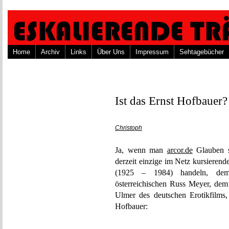
Home
Archiv
Links
Über Uns
Impressum
Sehtagebücher
Ist das Ernst Hofbauer?
Christoph
Ja, wenn man
arcor.de
Glauben s
derzeit einzige im Netz kursieren
(1925 – 1984) handeln, de
österreichischen Russ Meyer, de
Ulmer des deutschen Erotikfilms
Hofbauer: