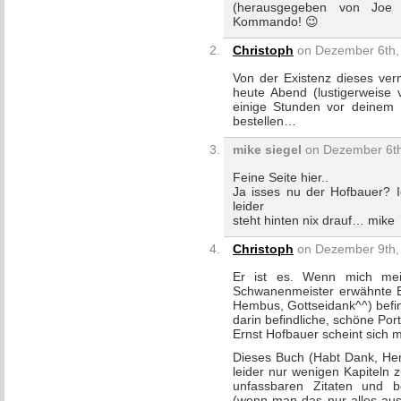
(herausgegeben von Joe 
Kommando! 😉
Christoph
on Dezember 6th, 
Von der Existenz dieses ver
heute Abend (lustigerweise 
einige Stunden vor deinem P
bestellen…
mike siegel
on Dezember 6th
Feine Seite hier..
Ja isses nu der Hofbauer? I
leider
steht hinten nix drauf… mike
Christoph
on Dezember 9th, 
Er ist es. Wenn mich me
Schwanenmeister erwähnte 
Hembus, Gottseidank^^) befin
darin befindliche, schöne Port
Ernst Hofbauer scheint sich m
Dieses Buch (Habt Dank, Her
leider nur wenigen Kapiteln 
unfassbaren Zitaten und bei
(wenn man das nur alles aus