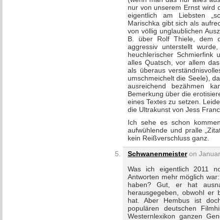
nur von unserem Ernst wird d
eigentlich am Liebsten „s
Marischka gibt sich als aufre
von völlig unglaublichen Aus
B. über Rolf Thiele, dem 
aggressiv unterstellt wurde
heuchlerischer Schmierfink u
alles Quatsch, vor allem das
als überaus verständnisvoll
umschmeichelt die Seele), da
ausreichend bezähmen kan
Bemerkung über die erotisie
eines Textes zu setzen. Leide
die Ultrakunst von Jess Franc
Ich sehe es schon kommen,
aufwühlende und pralle „Zita
kein Reißverschluss ganz.
Schwanenmeister
on Januar
Was ich eigentlich 2011 no
Antworten mehr möglich war
haben? Gut, er hat ausna
herausgegeben, obwohl er 
hat. Aber Hembus ist doch
populären deutschen Filmhis
Westernlexikon ganzen Gen