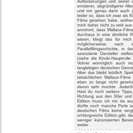
Auflockerungen und seiner d
ernsterer, abgründigerer Alt
und mir genau darin auch g
leider so, dass ich zwar als 
Filme gesehen habe, seither
mich daher nicht zu weit au
annimmt, dass Wallace-Film
durchaus in eine ähnlich
wären, klingt das für mich
möglicherweise nach ei
Parallelfilmgeschichte, in 
assoziierte Darsteller viell
(siehe die Kinski-Hauptrol
Vohrer womöglich auch nic
langlebigen deutschen Genre
Aber das bleibt letztlich Spe
tatsächlichen Wallace-Filme
eben zu lange nicht gesehe
davon sehr mochte. Jedenf
Hast du noch weitere Tipps,
Richtung aus den 50er und
Edition muss ich mir da au
dürfte noch manche Perle sc
deutschen Films keine vergl
umfangreiche Edition gibt, da
weniger kanonisierten Bereic
weiter.