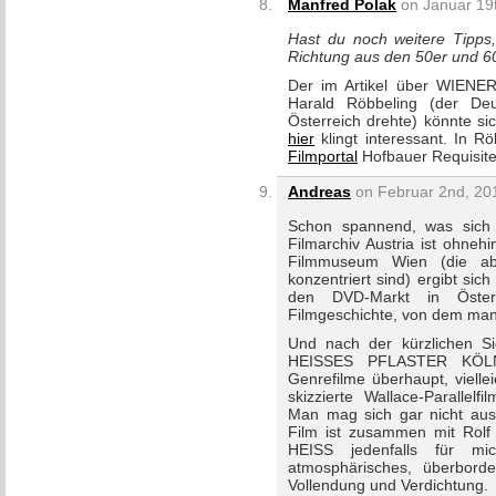
Manfred Polak
on Januar 19t
Hast du noch weitere Tipps,
Richtung aus den 50er und 6
Der im Artikel über WIENE
Harald Röbbeling (der Deu
Österreich drehte) könnte si
hier
klingt interessant. In R
Filmportal
Hofbauer Requisite
Andreas
on Februar 2nd, 201
Schon spannend, was sich 
Filmarchiv Austria ist ohneh
Filmmuseum Wien (die aber
konzentriert sind) ergibt sic
den DVD-Markt in Öster
Filmgeschichte, von dem man
Und nach der kürzlichen Sic
HEISSES PFLASTER KÖLN (
Genrefilme überhaupt, vielle
skizzierte Wallace-Parallelf
Man mag sich gar nicht aus
Film ist zusammen mit Ro
HEISS jedenfalls für mic
atmosphärisches, überborden
Vollendung und Verdichtung.