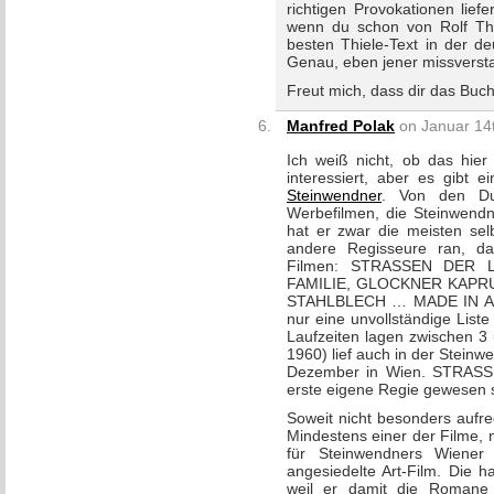
richtigen Provokationen lief
wenn du schon von Rolf Thi
besten Thiele-Text in der deu
Genau, eben jener missverst
Freut mich, dass dir das Buch 
Manfred Polak
on Januar 14t
Ich weiß nicht, ob das hie
interessiert, aber es gibt
Steinwendner
. Von den Dut
Werbefilmen, die Steinwendn
hat er zwar die meisten selb
andere Regisseure ran, da
Filmen: STRASSEN DER LU
FAMILIE, GLOCKNER KAPRUN
STAHLBLECH … MADE IN AUST
nur eine unvollständige List
Laufzeiten lagen zwischen 
1960) lief auch in der Stein
Dezember in Wien. STRASS
erste eigene Regie gewesen 
Soweit nicht besonders aufre
Mindestens einer der Filme,
für Steinwendners Wiener
angesiedelte Art-Film. Die h
weil er damit die Romane 