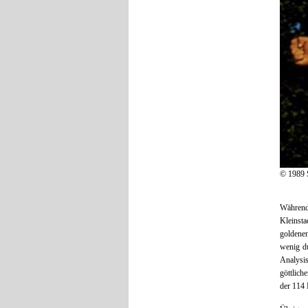
© 1989 S
Während 
Kleinsta
goldenen
wenig du
Analysis
göttlic
der 114 