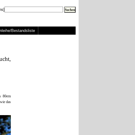
ns]
nleihe/Bestandsliste
ucht,
n 80ern
 wie das