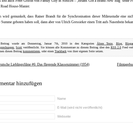
 löst auch Peter Griffin von Family Guy in S08E04 – ‚Brians Got a Brand New Bag‘ seine 
n Road House-Manier.
n wird gemunkelt, dass Rainer Brandt für die Synchronisation dieser Milieustudie eine nic
 Summe geboten haben soll, dann aber von Ulrich Gressieker einen Tritt aufs Nasenbein beka
 Beitrag wurde am Donnerstag, Januar 7th, 2010 in den Kategorien
Ältere Texte
,
Blog
,
Bloga
sprechungen
,
Scott
veröffentlicht. Sie können alle Kommentare zu diesem Beitrag über den
RSS 2.0
Feed verf
nen diesen Beitrag
kommentieren
, oder einen
Trackback
von ihrer eigenen Seite setzen.
utsche Lieblingsfilme #6: Das fliegende Klassenzimmer (1954)
Filmtagebu
entar hinzufügen
Name
E-Mail (wird nicht veröffentlicht)
Webseite