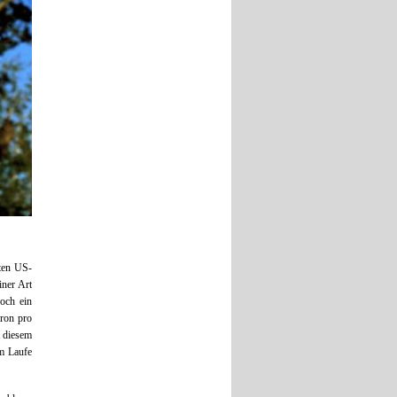
rten US-
iner Art
noch ein
eron pro
t diesem
m Laufe