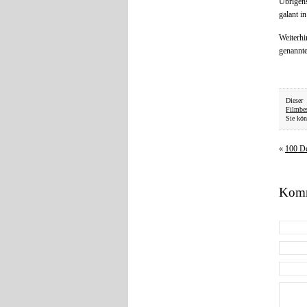
Übrigens
galant i
Weiterhi
genannte
Dieser
Filmbe
Sie kön
«
100 De
Komm