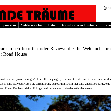
[gtra
Impressum
Sehtagebücher
Listen
Auflistung aller Filmtexte
Kopie
ar einfach besoffen oder Reviews die die Welt nicht bra
 1: Road House
 mal wieder ‚was markiges! Für alle diejenigen, die nicht (oder nicht bewusst) in de
hsen sind ist Road House die Offenbarung schlechthin. Denn hier wird gnadenlos aufgezeigt,
r von Dieter Bohlens größten Erfolgen auf der anderen Seite des Atlantiks aussah.