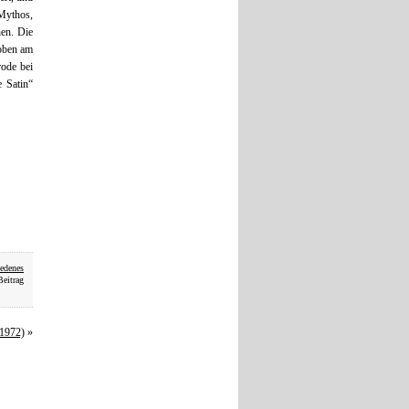
Mythos,
hen. Die
hoben am
ode bei
 Satin“
iedenes
Beitrag
(1972)
»