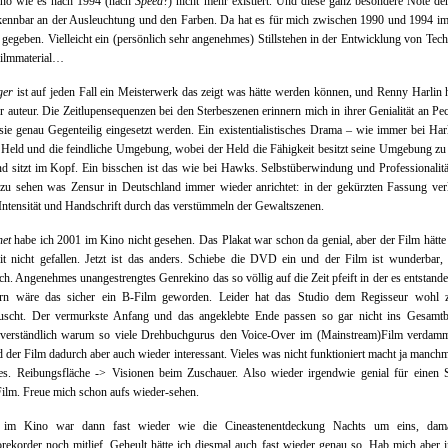
ino wie es nach 1994 (nach
Speed
?) nicht mehr existiert. Und diese ganz besondere Note de
kennbar an der Ausleuchtung und den Farben. Da hat es für mich zwischen 1990 und 1994 i
egeben. Vielleicht ein (persönlich sehr angenehmes) Stillstehen in der Entwicklung von Tec
ilmmaterial…
ger
ist auf jeden Fall ein Meisterwerk das zeigt was hätte werden können, und Renny Harlin 
er auteur. Die Zeitlupensequenzen bei den Sterbeszenen erinnern mich in ihrer Genialität an Pe
ie genau Gegenteilig eingesetzt werden. Ein existentialistisches Drama – wie immer bei Har
Held und die feindliche Umgebung, wobei der Held die Fähigkeit besitzt seine Umgebung zu
d sitzt im Kopf. Ein bisschen ist das wie bei Hawks. Selbstüberwindung und Professionalit
 zu sehen was Zensur in Deutschland immer wieder anrichtet: in der gekürzten Fassung verl
Intensität und Handschrift durch das verstümmeln der Gewaltszenen.
net
habe ich 2001 im Kino nicht gesehen. Das Plakat war schon da genial, aber der Film hätte
it nicht gefallen. Jetzt ist das anders. Schiebe die DVD ein und der Film ist wunderbar, 
ch. Angenehmes unangestrengtes Genrekino das so völlig auf die Zeit pfeift in der es entstanden
rn wäre das sicher ein B-Film geworden. Leider hat das Studio dem Regisseur wohl z
fuscht. Der vermurkste Anfang und das angeklebte Ende passen so gar nicht ins Gesamtb
verständlich warum so viele Drehbuchgurus den Voice-Over im (Mainstream)Film verdam
d der Film dadurch aber auch wieder interessant. Vieles was nicht funktioniert macht ja manchm
es. Reibungsfläche -> Visionen beim Zuschauer. Also wieder irgendwie genial für einen S
Film. Freue mich schon aufs wieder-sehen.
 im Kino war dann fast wieder wie die Cineastenentdeckung Nachts um eins, dama
rekorder noch mitlief. Geheult hätte ich diesmal auch fast wieder genau so. Hab mich aber