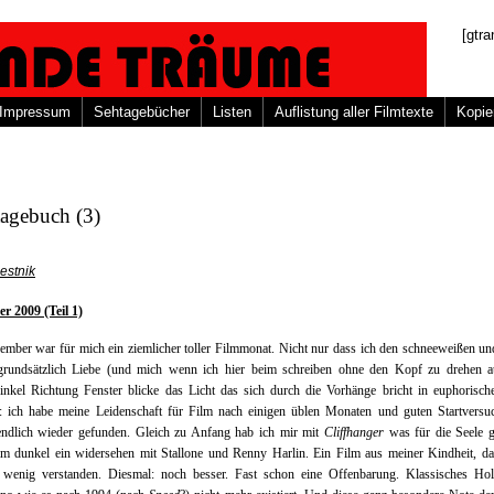
[gtra
Impressum
Sehtagebücher
Listen
Auflistung aller Filmtexte
Kopie
tagebuch (3)
estnik
r 2009 (Teil 1)
mber war für mich ein ziemlicher toller Filmmonat. Nicht nur dass ich den schneeweißen un
grundsätzlich Liebe (und mich wenn ich hier beim schreiben ohne den Kopf zu drehen 
nkel Richtung Fenster blicke das Licht das sich durch die Vorhänge bricht in euphorisch
t): ich habe meine Leidenschaft für Film nach einigen üblen Monaten und guten Startversu
endlich wieder gefunden. Gleich zu Anfang hab ich mir mit
Cliffhanger
was für die Seele g
im dunkel ein widersehen mit Stallone und Renny Harlin. Ein Film aus meiner Kindheit, da
 wenig verstanden. Diesmal: noch besser. Fast schon eine Offenbarung. Klassisches Ho