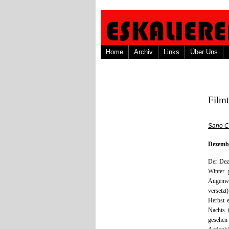
Home
Archiv
Links
Über Uns
Film
Sano C
Dezembe
Der Deze
Winter 
Augenwi
versetz
Herbst 
Nachts 
gesehen