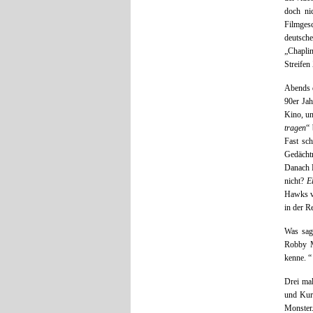
doch ni
Filmgesc
deutsche
„Chaplin
Streifen
Abends d
90er Jah
Kino, u
tragen
“ 
Fast sc
Gedächtn
Danach H
nicht?
E
Hawks ve
in der R
Was sag
Robby M
kenne. “
Drei mal
und Kurt
Monster.