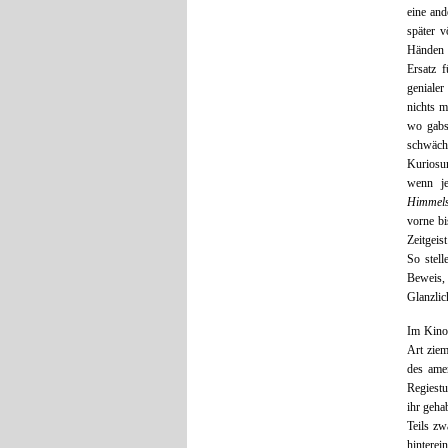
eine an
später v
Händen i
Ersatz 
genialer
nichts m
wo gabs
schwäch
Kuriosu
wenn je
Himmels
vorne bi
Zeitgeis
So stell
Beweis, 
Glanzlic
Im Kino
Art ziem
des ame
Regiestu
ihr geha
Teils zw
hinterei