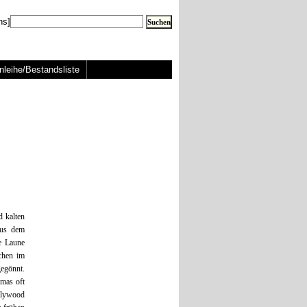
ns]
nleihe/Bestandsliste
d kalten
aus dem
e Laune
chen im
egönnt.
mas oft
llywood