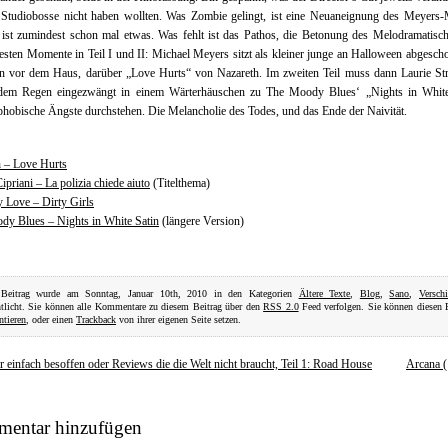
 Studiobosse nicht haben wollten. Was Zombie gelingt, ist eine Neuaneignung des Meyers-
ist zumindest schon mal etwas. Was fehlt ist das Pathos, die Betonung des Melodramatisc
esten Momente in Teil I und II: Michael Meyers sitzt als kleiner junge an Halloween abgesc
in vor dem Haus, darüber „Love Hurts“ von Nazareth. Im zweiten Teil muss dann Laurie Str
dem Regen eingezwängt in einem Wärterhäuschen zu The Moody Blues‘ „Nights in White
phobische Ängste durchstehen. Die Melancholie des Todes, und das Ende der Naivität.
h – Love Hurts
ipriani – La polizia chiede aiuto
(Titelthema)
 Love – Dirty Girls
dy Blues – Nights in White Satin
(längere Version)
 Beitrag wurde am Sonntag, Januar 10th, 2010 in den Kategorien
Ältere Texte
,
Blog
,
Sano
,
Versch
ntlicht. Sie können alle Kommentare zu diesem Beitrag über den
RSS 2.0
Feed verfolgen. Sie können diesen 
tieren
, oder einen
Trackback
von ihrer eigenen Seite setzen.
r einfach besoffen oder Reviews die die Welt nicht braucht, Teil 1: Road House
Arcana 
entar hinzufügen