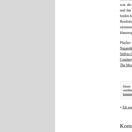
was die
und das 
beiden b
Bordste
strömen
klaustro
Playlist:
Nazaret
Stelvio C
Courtney
The Moo
Dieser
veröffe
kommen
«
Ich wa
Komm