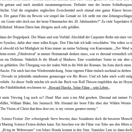
cht getraut und mich ziemlich zusammengerissen. Definitiv eine der besten Schlußsequen
hichte. Und die originalen englischen Zwischentitel noch einmal eine ganze Klasse besser
n. Der ganze Film ein Beweis wie simpel das Geniale ist. Ich stelle mir eine Zeitungsschlagze
 ein Genie oder doch nur der beste Filmemacher des 20. Jahrhunderts?“ Zu viele Superlative f
 Zelluloid. Meinen Eltern hats übrigens auch sehr gefallen.
ann der Doppelpack. Der Mann und sein Vorbild. Abschluß der Carpenter-Reihe mit einer ve
re Synchro, dafür aber einer tollen Kopie. Den Film hab ich halb verschlafen. War selten so
nd obwohl ich bei Müdigkeit im Kino immer an meine Sichtung von Kiarostamis
„Der Wind w
beim ersten „Filmfestival“ in meiner Heimatstadt denken muss, war es diesmal vermutlich sc
hon ein Delirium. Wahrlich
In the Mouth of Madness
. Eine wunderbare Szene ist mir aber 
is geblieben. Der Übergang von der realen Welt in die Welt des Romans. Im Auto durch einen
awks. Für mich fast eine Wiederentdeckung. Seine eigenen Filme einfach nochmal zu drehe
l Dorado
ist jedenfalls mindestens genausogut wie
Rio Bravo.
Und ich habe mich wohl endgü
rliebt. An dieser Stelle möchte ich noch das Buch von Rolf Thissen empfehlen das im Heyn
eihe Filmbibliothek erschienen ist: „
Howard Hawks. Seine Filme – sein Leben
„.
t mein Viewing Log noch so?
Dead Man
zum x-ten Mal gesehen. Diesmal mit meiner Fr
üller, William Blake, Jim Jarmusch. Mit Abstand der beste Film über den Wilden Westen 
 The Vision of Christ that thou dost see, is my visions greatest enemy.“
 Science Fiction:
Der schweigende Stern
beweist, dass Sozialisten doch die besseren Mensc
 Maetzig Science-Fiction drehen kann. Ein bisschen wie die Filme von Toho aus den 60ern 
 „
Krieg im Weltenraum
“ von Ishiro Honda kommt in den Sinn. Stanislaw Lem ist dann doch