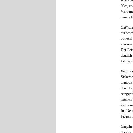
Actionk
90er, er
Vakuum g
neuem F
Cliffhan
ein echt
obwohl s
einsame 
Der Fein
deutlich
Film an 
Red Pla
Sicherhe
altmodis
den 50e
reingep
machen 
sich wir
für Neu
Fiction 
Chaplin
derVideo