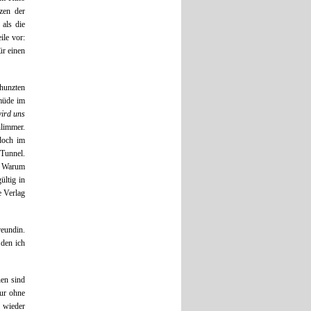
zen der
 als die
ile vor:
ür einen
rhunzten
 müde im
ird uns
hlimmer.
doch im
 Tunnel.
n. Warum
ltig in
e Verlag
eundin.
den ich
hen sind
nur ohne
 wieder