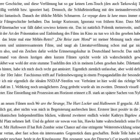
dere Geschichte, und diese Verfilmung hat so gar keinen Lem-Touch (den auch Tarkowskij 1
öllig verfehlt bzw. ignoriert hat). Dennoch, die Schlußeinstellung mit den ineinanderversc
st fantastisch. Danach der übliche Méliès Schmarren.
Le voyage dans la lune
muss immer n
für Filmgeschichte herhalten. Das lustige Kuriosum, Ignoranz von frühem Kino. Dass Mél
 Filmemacher war fällt dabei sowieso keinem ein. Das ist natürlich Polemik meinerseits, und
it der Art der Präsentation und Einbindung des Films im Kino zu tun wo ich ihn gesehen hab
 das letzte mal eine Méliès-Retro? „
Die Reise zum Mond
“ ist meiner Meinung nach einer
sten und uninteressantesten Filme, und taugt als Literaturverfilmung schon mal gar nic
m also, und ein Zeichen dafür welche Erinnerungskultur in Deutschland herrscht. Das näch
mand von diesen lustigen alten kurzen Filmen spricht werde ich wahrscheinlich gewal
kibet
war wohl der erste stumme Trashfilm den ich in meinem Leben gesehen habe. Dilettant
s hinten, habe ich mich doch recht gut amüsiert. Eigentlich ziemlich unfassbar, aber wohl defi
t der 10er Jahre. Faschismus trifft auf Fiedensbewegung in einem Propagandafilm der besonde
e ich mir eigentlich die idealen NSDAP-Streifen vor. Verbrämt ist hier wohl das richtige W
daß im 1. Weltkrieg noch unsäglicheres Zeug gedreht wurde als im zweiten. Dennoch visuell 
hter. Eine Einstellung mit Prozession am Horizont erinnert z.B. stark an spätere Sachen von Ny
 an neuen Filmen noch
We are the Strange
,
The Hurt Locker
und
Halloween II
geguckt. All 
lich gut, aber nichts was mich in Begeisterung ausbrechen lässt. Ersterer lässt positiv in die
rikanischen Independentfilms blicken, während zweiterer endlich wieder Kathryn Bigelow 
hl Platz nehmen ließ. Und da gehört sie sowas von hin, Hawks hätte wahrscheinlich seine F
bt. Mit
Halloween II
hat Rob Zombie seine Chance auf eine stringente Weiterentwicklung seine
ar vertan, aber fast schon ein interessantes Gegenstück dazu geschaffen. Beide Teile habe ic
nander geschaut, beide in der Kinofassung. Bin gespannt, was der Director’s Cut jeweils veränd