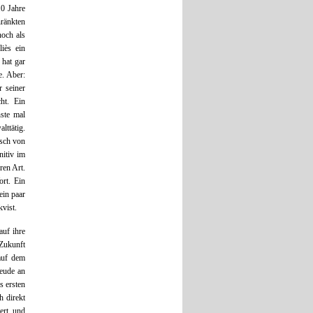
0 Jahre
hränkten
och als
iès ein
 hat gar
e. Aber:
 seiner
ht. Ein
ste mal
ttätig.
isch von
nitiv im
ren Art.
ort. Ein
ein paar
kvist.
auf ihre
 Zukunft
auf dem
reude an
s ersten
h direkt
ert, und