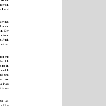
r frühen
mmer ein
hnik und
hier mal
ckinpah,
lin. Der
 nutzen.
ät. Auch
iert der
 mir mit
herrlich
 ist. In
iemlich
ild und
men. An
al Platz
cience-
ls, als
 im Kino