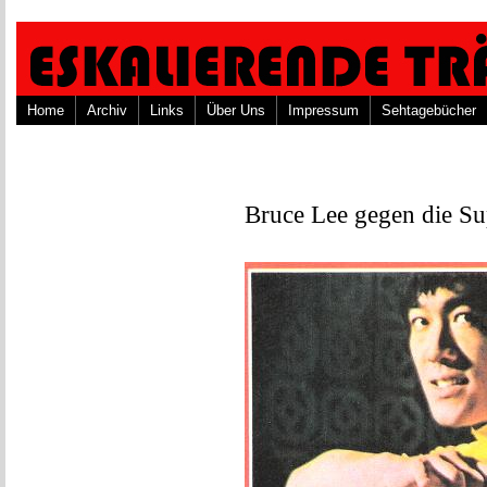
Home
Archiv
Links
Über Uns
Impressum
Sehtagebücher
Bruce Lee gegen die S