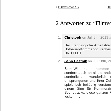
«
Filmvorschau #17
To
2 Antworten zu “Filmv
Christoph
on Juli 8th, 2013 
Der ursprüngliche Arbeitstit
Hofbauer-Kommando recher
UND FLUT
Sano Cestnik
on Juli 18th, 2
Beim Wiedersehen kommen Er
sondern auch an all die and
sonderlichen, wunderlic
entsprungenen und ihrer Zei
spielerisch beiläufig verst
einem Sinn für Kommerzie
Soundtracks, diese ganzen P
loskommen.