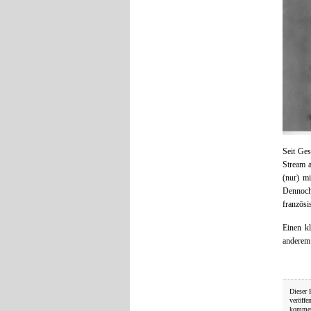
Seit Ge
Stream a
(nur) mi
Dennoch 
französi
Einen k
anderem
Dieser 
veröffe
kommen