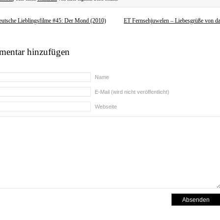
utsche Lieblingsfilme #45: Der Mond (2010)
ET Fernsehjuwelen – Liebesgrüße von 
entar hinzufügen
Name
E-Mail (wird nicht veröffentlicht)
Webseite