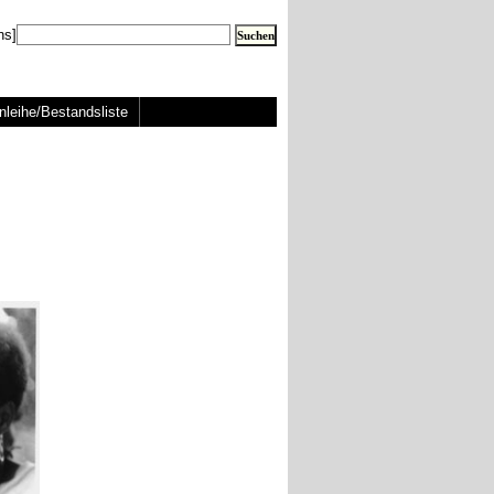
ns]
nleihe/Bestandsliste