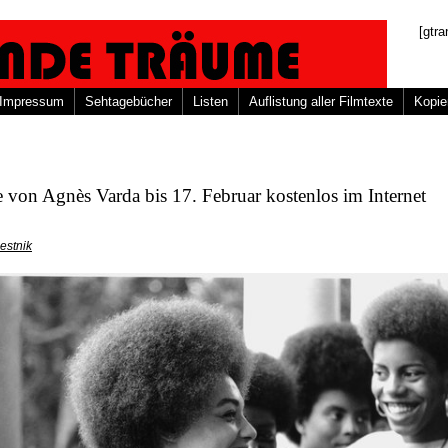
[gtra
Impressum
Sehtagebücher
Listen
Auflistung aller Filmtexte
Kopie
 von Agnès Varda bis 17. Februar kostenlos im Internet
estnik