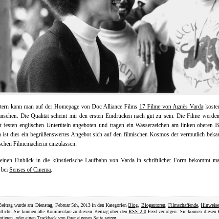
stern kann man auf der Homepage von Doc Alliance Films
17 Filme von Agnès Varda
kosten
nsehen. Die Qualität scheint mir den ersten Eindrücken nach gut zu sein. Die Filme werde
t festen englischen Untertiteln angeboten und tragen ein Wasserzeichen am linken oberen B
ist dies ein begrüßenswertes Angebot sich auf den filmischen Kosmos der vermutlich beka
schen Filmemacherin einzulassen.
leinen Einblick in die künstlerische Laufbahn von Varda in schriftlicher Form bekommt ma
 bei
Senses of Cinema
.
Beitrag wurde am Dienstag, Februar 5th, 2013 in den Kategorien
Blog
,
Blogautoren
,
Filmschaffende
,
Hinweise
ntlicht. Sie können alle Kommentare zu diesem Beitrag über den
RSS 2.0
Feed verfolgen. Sie können diesen 
tieren
, oder einen
Trackback
von ihrer eigenen Seite setzen.