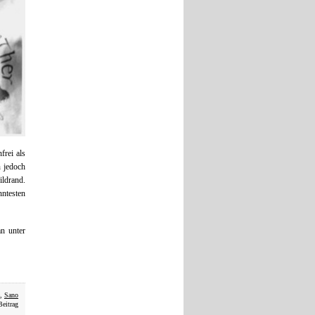
frei als
n jedoch
ildrand.
nntesten
n unter
,
Sano
Beitrag