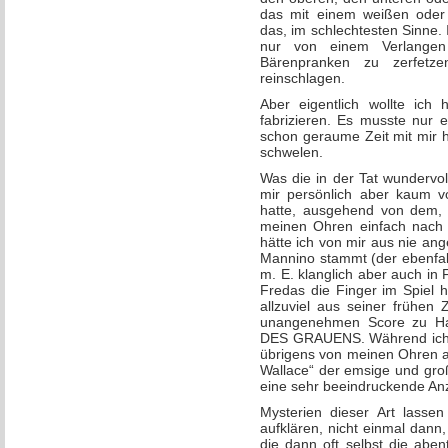
das mit einem weißen oder
das, im schlechtesten Sinne.
nur von einem Verlangen
Bärenpranken zu zerfetz
reinschlagen.
Aber eigentlich wollte ich
fabrizieren. Es musste nur 
schon geraume Zeit mit mir h
schwelen.
Was die in der Tat wundervol
mir persönlich aber kaum v
hatte, ausgehend von dem, 
meinen Ohren einfach nach 
hätte ich von mir aus nie ang
Mannino stammt (der ebenfal
m. E. klanglich aber auch in 
Fredas die Finger im Spiel h
allzuviel aus seiner frühen
unangenehmen Score zu H
DES GRAUENS. Während ich 
übrigens von meinen Ohren a
Wallace“ der emsige und groß
eine sehr beeindruckende Anz
Mysterien dieser Art lassen
aufklären, nicht einmal dann
die dann oft selbst die aben