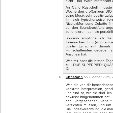
nicht – lol). Wäre interessant
An Carlo Rustichelli musste
Woche den großartigen DIO
seine Musik sehr positiv aufge
ihn sich typischerweise vor
Nicolai/Morricone-Debatte fi
bei den Soundtrackfans arg
zu tendieren, den sie persönl
Sowieso empfinde ich die 
italienischen Kino (wohl am 
positiv. Es scheint damals
Filmschaffenden gegeben z
Anschein hat.
Was mir aber die letzten Tage
zu I DUE SUPERPIEDI QUASI 
😀
Christoph
on Oktober 20th, 
Was die von dir beschrieben
konkrete Interpretation, ge
und sind so, wie sie sind. Ic
bewusst hingenommen hat – 
den vorgesehenen Verlauf
verzichten müssen, und um 
Die Todesverachtung, die man