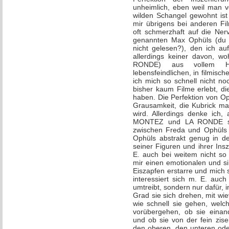
unheimlich, eben weil man v
wilden Schangel gewohnt ist
mir übrigens bei anderen F
oft schmerzhaft auf die Ner
genannten Max Ophüls (du
nicht gelesen?), den ich au
allerdings keiner davon, w
RONDE) aus vollem H
lebensfeindlichen, in filmis
ich mich so schnell nicht no
bisher kaum Filme erlebt, di
haben. Die Perfektion von Oph
Grausamkeit, die Kubrick m
wird. Allerdings denke ich,
MONTEZ und LA RONDE seh
zwischen Freda und Ophüls s
Ophüls abstrakt genug in d
seiner Figuren und ihrer Ins
E. auch bei weitem nicht so 
mir einen emotionalen und s
Eiszapfen erstarre und mich
interessiert sich m. E. auc
umtreibt, sondern nur dafür,
Grad sie sich drehen, mit wie
wie schnell sie gehen, welc
vorübergehen, ob sie eina
und ob sie von der fein zise
den oberen, den unteren ode