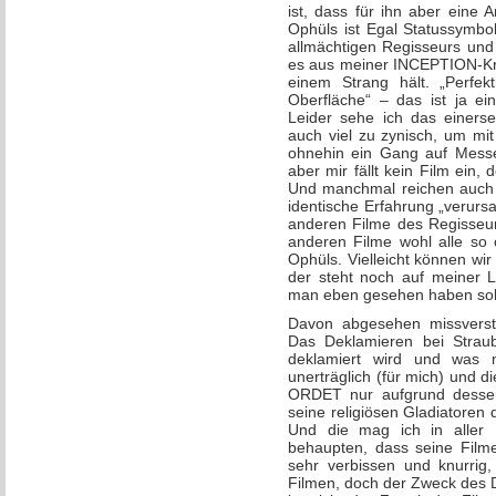
ist, dass für ihn aber eine 
Ophüls ist Egal Statussymbo
allmächtigen Regisseurs und 
es aus meiner INCEPTION-Krit
einem Strang hält. „Perfekt
Oberfläche“ – das ist ja e
Leider sehe ich das einerse
auch viel zu zynisch, um m
ohnehin ein Gang auf Messer
aber mir fällt kein Film ein,
Und manchmal reichen auch 
identische Erfahrung „verur
anderen Filme des Regisseur
anderen Filme wohl alle so 
Ophüls. Vielleicht können wi
der steht noch auf meiner L
man eben gesehen haben soll
Davon abgesehen missverst
Das Deklamieren bei Straub
deklamiert wird und was 
unerträglich (für mich) und 
ORDET nur aufgrund dessen,
seine religiösen Gladiatoren 
Und die mag ich in aller 
behaupten, dass seine Film
sehr verbissen und knurrig,
Filmen, doch der Zweck des 