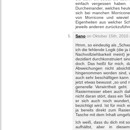
einfach vergessen haben.
Durcheinander, welches heute
sich bei manchen Morricone-
von Morricone und wievie
Eigenheiten aus welcher Sc
jeweils anderen zurückzuführ
Sano
on Oktober 15th, 2010 
Hmm, so eindeutig als „Schwa
ich die fehlende Logik (die j
Nachvollziehbarkeit meint) j
dezidiert durchkonstruiert s
doch. Das heißt für mich, da
Abweichungen nicht absich
hingenommen worden sind, w
auch sehr beschäftigen kann. 
jetzt etwas bewusst „so und n
generelle Verwirrtheit geh
Rasiermesser eben auch dahi
nicht daran stört, dass ein Te
er sich auch noch wundert
bezichtigt wird. Ist für mic
ja bereits direkt zum Rasi
Tasche mit dem Inhalt umgefa
Ich weiß, dass du dich mit 
aufhältst, aber in dies