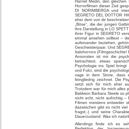
Harriet Medin, den gleichen 
Horrorfilmen dieser Zeit gesp
DI NORIMBERGA und intere
SEGRETO DEL DOTTOR HICHC
eher dem von dir beschrieben
„Böse“, die der jungen Gatt
ihre Darstellung in LO SPETT
ihrer Figur in SEGRETO vers
einmal ansehen solltest – de
aufeinander beziehen, gehör
Geschwisterpaar. Und SEGRETO
Italohorrors (Filmgeschichte! B
Ansonsten ist mir die psyc
betrachtest, etwas spanis
Psychologie ins Spiel bring
und Fulci, sind die psycholo
vage in dem Sinne, dass er
feingliedrig zeichnet. Die P
setzt sich für mich eher 
Trotzdem war für mich alles 
Baldwon Barbara Steele so plö
nicht echt, nicht aufrichtig
Filmen meistens entweder ste
dazwischen gibt es nicht vie
fragst;-) und seine Charakte
Dauerzustand. Was ich natürl
Allerdings finde ich es se
Perfektion der Inszenieru