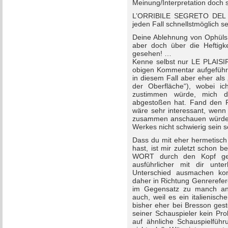
Meinung/Interpretation doch s
L’ORRIBILE SEGRETO DEL D
jeden Fall schnellstmöglich 
Deine Ablehnung von Ophüls 
aber doch über die Heftigk
gesehen! …
Kenne selbst nur LE PLAISIR
obigen Kommentar aufgeführt
in diesem Fall aber eher als „
der Oberfläche“), wobei ic
zustimmen würde, mich d
abgestoßen hat. Fand den Fi
wäre sehr interessant, wenn
zusammen anschauen würden
Werkes nicht schwierig sein so
Dass du mit eher hermetisch 
hast, ist mir zuletzt schon
WORT durch den Kopf ge
ausführlicher mit dir un
Unterschied ausmachen kon
daher in Richtung Genrerefe
im Gegensatz zu manch and
auch, weil es ein italienisch
bisher eher bei Bresson ges
seiner Schauspieler kein Pro
auf ähnliche Schauspielführ