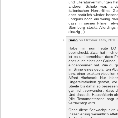
und Literaturverfilmungen hi
anderen Schule war, and
italienischen Horrorfilms. 
aber natürlich wieder beson
übrigens noch ein wenig dar
dass in seinen Filmen etw
Sternberg steckt. Allerding
sleazig.;-)
Sano
on Oktober 14th, 2010 
Habe mir nun heute LO
beeindruckt. Zwar hat mich de
ist es unübersehbar, dass Fr
aber auch einer der Gründe, 
eingenommen hat. Wie du ganz 
im Sinne eines geplanten Ab
bzw. einer exakten visuellen 
Alfred Hitchcock. Nur leid
Ungereimtheiten gestört, vor
Steele bis dahin so besessen
gar nicht verwundert, dass d
Und dass die Haushälterin al
(die Testamentszene sagt s
verdächtigt wird…
Ohne diese Schwachpunkte w
Inszenierung wesentlich effek