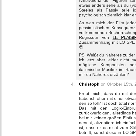
Ambivalenz der Figuren sehr
etwas anders sehe als du (vo
Steeles als Passiv teile 
psychologisch ziemlich klar e
An wen mich der Film jedoch
pessimistischen Konsequenz
vollkommenen Becherrschun
Regisseur von
LE PLAISI
Zusammenhang mit LO SPETT
😉
PS: Weißt du Näheres zu der
ich jetzt aber leider nicht
mögliche Komponisten ne
italienische Musiker im Rau
mir da Näheres erzählen?
Christoph
on Oktober 15th, 
Freut mich, dass du mit de
habe ich eher mit einer etwas
den so toll? Ist doch total n
Das mit den Logik-Einbr
zurückverfolgen, allerdings ha
bei mir keinen großen Einflu
nennst, akzeptiere ich einfac
ist, dass er es nicht zum Sti
betrifft, so ist diese in LO 