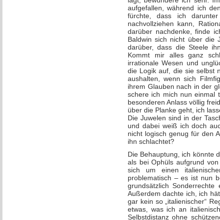
lägt, bewundere ich sehr. Im
aufgefallen, während ich den
fürchte, dass ich darunter
nachvollziehen kann, Ration
darüber nachdenke, finde ic
Baldwin sich nicht über die
darüber, dass die Steele i
Kommt mir alles ganz schl
irrationale Wesen und unglü
die Logik auf, die sie selbst
aushalten, wenn sich Filmfi
ihrem Glauben nach in der gl
schere ich mich nun einmal t
besonderen Anlass völlig fre
über die Planke geht, ich lass
Die Juwelen sind in der Tasc
und dabei weiß ich doch auc
nicht logisch genug für den 
ihn schlachtet?
Die Behauptung, ich könnte 
als bei Ophüls aufgrund von
sich um einen italienisch
problematisch – es ist nun be
grundsätzlich Sonderrechte 
Außerdem dachte ich, ich hät
gar kein so „italienischer“ Re
etwas, was ich an italienis
Selbstdistanz ohne schützen