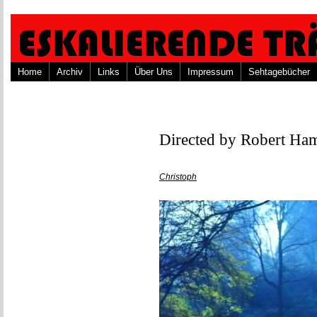
Home
Archiv
Links
Über Uns
Impressum
Sehtagebücher
Directed by Robert Ham
Christoph