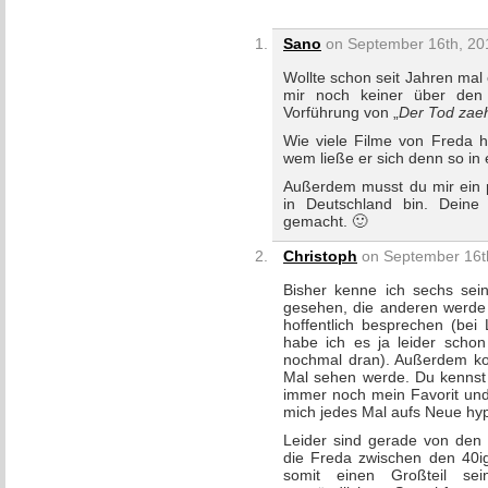
Sano
on September 16th, 201
Wollte schon seit Jahren mal 
mir noch keiner über den
Vorführung von „
Der Tod zaeh
Wie viele Filme von Freda h
wem ließe er sich denn so in
Außerdem musst du mir ein p
in Deutschland bin. Dein
gemacht. 🙂
Christoph
on September 16th
Bisher kenne ich sechs seine
gesehen, die anderen werde
hoffentlich besprechen (
habe ich es ja leider schon
nochmal dran). Außerdem ko
Mal sehen werde. Du kenns
immer noch mein Favorit und 
mich jedes Mal aufs Neue hypn
Leider sind gerade von den 
die Freda zwischen den 40ig
somit einen Großteil se