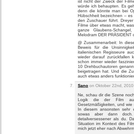
ist nicht der Zweck der Film
würde ich behaupten. Es geht
denn die könnte man bei Oph
Hübschheit bezeichnen – es 
den Zuschauer führt. Dreyer
Filme über etwas macht, was 
ganze Glaubens-Schangel
Melodram DER PRÄSIDENT 
@ Zusammenarbeit: In dieser 
Beweis für die Unsinnigkei
italienischen Regisseure au
wieder darauf zurückfallen 
schon immer wieder faszinie
10 Drehbuchautoren genannt 
beigetragen hat. Und die Zus
auch etwas anders funktionier
Sano
on Oktober 22nd, 2010 
Ne, schau dir die Szene noch
Logik die der Film au
Gesetzmäßigkeiten, und wie 
In diesem ansonsten sehr d
sowas aber dann doch. 
detailversessener als du. D
Situation im Kontext des Film
mich jetzt eher nach Abwehr