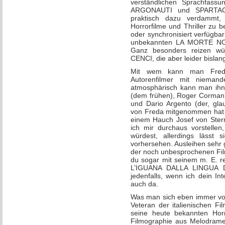
verständlichen Sprachfass
ARGONAUTI und SPARTACO 
praktisch dazu verdammt,
Horrorfilme und Thriller zu b
oder synchronisiert verfügbar 
unbekannten LA MORTE NO
Ganz besonders reizen wü
CENCI, die aber leider bislang
Mit wem kann man Freda
Autorenfilmer mit niemand
atmosphärisch kann man ihn 
(dem frühen), Roger Corman, 
und Dario Argento (der, gla
von Freda mitgenommen hat a
einem Hauch Josef von Ster
ich mir durchaus vorstellen
würdest, allerdings lässt s
vorhersehen. Ausleihen sehr g
der noch unbesprochenen Fil
du sogar mit seinem m. E. re
L’IGUANA DALLA LINGUA D
jedenfalls, wenn ich dein In
auch da.
Was man sich eben immer vor
Veteran der italienischen Fi
seine heute bekannten Horro
Filmographie aus Melodrame