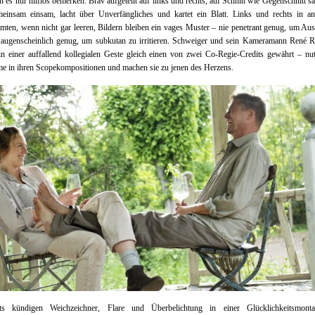
 es nur hilflos bemerken. Brav aufgeteilt auf links und rechts, auf Schnitt wie Gegenschnitt s
meinsam einsam, lacht über Unverfängliches und kartet ein Blatt. Links und rechts in an
mten, wenn nicht gar leeren, Bildern bleiben ein vages Muster – nie penetrant genug, um Au
 augenscheinlich genug, um subkutan zu irritieren. Schweiger und sein Kameramann René Ri
n einer auffallend kollegialen Geste gleich einen von zwei Co-Regie-Credits gewährt – nu
e in ihren Scopekompositionen und machen sie zu jenen des Herzens.
ts kündigen Weichzeichner, Flare und Überbelichtung in einer Glücklichkeitsmont