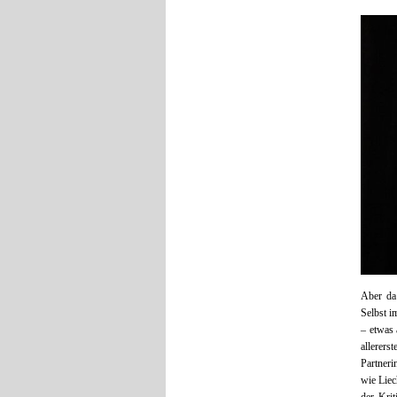
Aber da 
Selbst i
– etwas 
allerers
Partneri
wie Liec