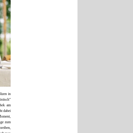
lizen in
istisch“
chek am
ht dabei
 Moment,
inge zum
hreiben,