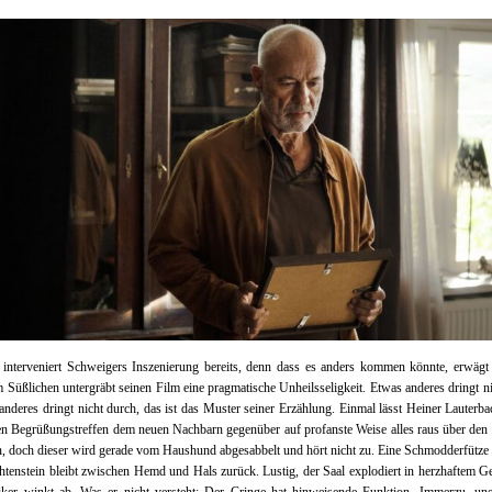
interveniert Schweigers Inszenierung bereits, denn dass es anders kommen könnte, erwägt 
m Süßlichen untergräbt seinen Film eine pragmatische Unheilsseligkeit. Etwas anderes dringt n
anderes dringt nicht durch, das ist das Muster seiner Erzählung. Einmal lässt Heiner Lauterb
ten Begrüßungstreffen dem neuen Nachbarn gegenüber auf profanste Weise alles raus über den
n, doch dieser wird gerade vom Haushund abgesabbelt und hört nicht zu. Eine Schmodderfütze
htenstein bleibt zwischen Hemd und Hals zurück. Lustig, der Saal explodiert in herzhaftem Ge