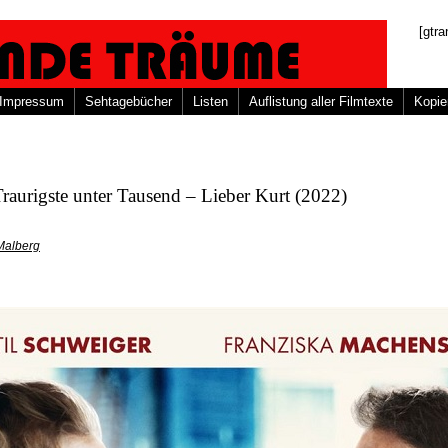
[gtra
Impressum
Sehtagebücher
Listen
Auflistung aller Filmtexte
Kopie
raurigste unter Tausend – Lieber Kurt (2022)
Malberg