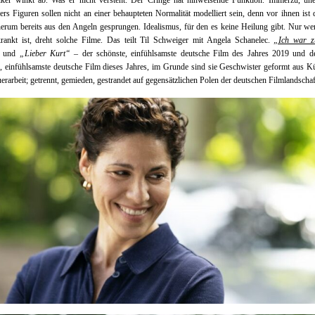
tiker winkt ab. Was er nicht versteht: Der Cringe hat hinweisende Funktion. Immerzu, une
rs Figuren sollen nicht an einer behaupteten Normalität modelliert sein, denn vor ihnen ist 
erum bereits aus den Angeln gesprungen. Idealismus, für den es keine Heilung gibt. Nur we
rankt ist, dreht solche Filme. Das teilt Til Schweiger mit Angela Schanelec.
„Ich war z
und
„Lieber Kurt“
– der schönste, einfühlsamste deutsche Film des Jahres 2019 und d
, einfühlsamste deutsche Film dieses Jahres, im Grunde sind sie Geschwister geformt aus
erarbeit; getrennt, gemieden, gestrandet auf gegensätzlichen Polen der deutschen Filmlandschaf