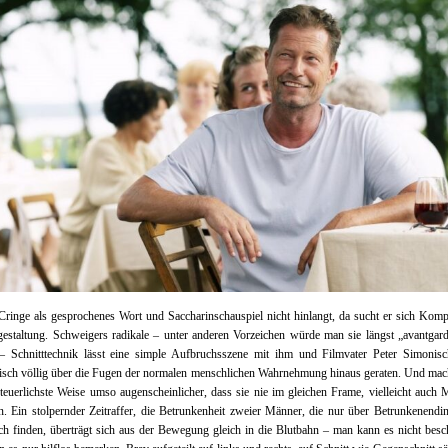
ringe als gesprochenes Wort und Saccharinschauspiel nicht hinlangt, da sucht er sich Komp
estaltung. Schweigers radikale – unter anderen Vorzeichen würde man sie längst „avantgard
– Schnitttechnik lässt eine simple Aufbruchsszene mit ihm und Filmvater Peter Simonis
sch völlig über die Fugen der normalen menschlichen Wahrnehmung hinaus geraten. Und mac
teuerlichste Weise umso augenscheinlicher, dass sie nie im gleichen Frame, vielleicht auch
en. Ein stolpernder Zeitraffer, die Betrunkenheit zweier Männer, die nur über Betrunkenend
h finden, überträgt sich aus der Bewegung gleich in die Blutbahn – man kann es nicht besc