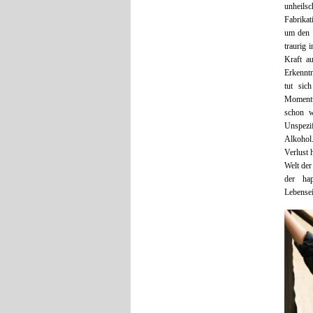
unheils
Fabrika
um den n
traurig 
Kraft 
Erkenntn
tut sic
Momentum
schon w
Unspezif
Alkohol.
Verlust 
Welt der
der hap
Lebensei