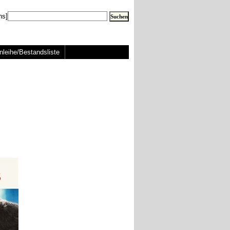
ns]
nleihe/Bestandsliste