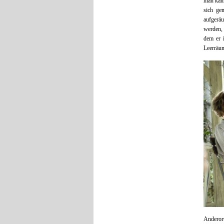
man kann
sich ge
aufgeräu
werden,
dem er i
Leerräum
Anderor