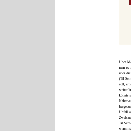
Über Men
man es a
über die
(Til Sch
soll, er
weiter l
könnte s
Näher au
hergetau
Unfall a
Zweisamk
Til Schw
wenn ma