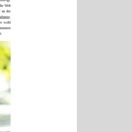
ntwegt.
die Welt
r an der
uhause,
er wohl
 Kümmern
t.