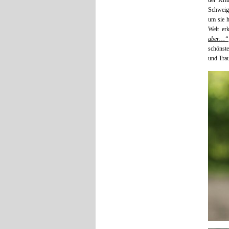
der Kri
Schweige
um sie h
Welt erk
aber…“
schönste
und Trau