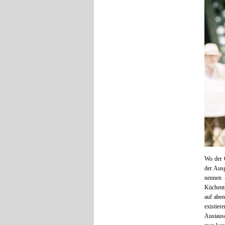
Wo der C
der Ausg
nennen 
Küchenti
auf aben
existier
Austausc