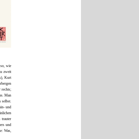
 so, wie
zu zweit
s), Kurt
erbergen
 rechts;
ens. Man
 selbst.
hin- und
inlichen
 trauter
ers und
ie: Was,