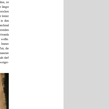
en, ist
 längst
hrocken
 letzter
 in ihm
Manchmal
erenden
 Veranda
wollte.
g. Immer
eit, die
mmanente
als darf
weiger-