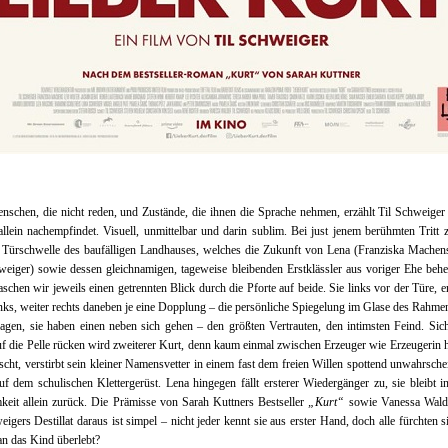
schen, die nicht reden, und Zustände, die ihnen die Sprache nehmen, erzählt Til Schweiger
llein nachempfindet. Visuell, unmittelbar und darin sublim. Bei just jenem berühmten Tritt 
 Türschwelle des baufälligen Landhauses, welches die Zukunft von Lena (Franziska Machen
weiger) sowie dessen gleichnamigen, tageweise bleibenden Erstklässler aus voriger Ehe beh
haschen wir jeweils einen getrennten Blick durch die Pforte auf beide. Sie links vor der Türe, er
inks, weiter rechts daneben je eine Dopplung – die persönliche Spiegelung im Glase des Rahm
agen, sie haben einen neben sich gehen – den größten Vertrauten, den intimsten Feind. Sich
f die Pelle rücken wird zweiterer Kurt, denn kaum einmal zwischen Erzeuger wie Erzeugerin 
scht, verstirbt sein kleiner Namensvetter in einem fast dem freien Willen spottend unwahrsche
uf dem schulischen Klettergerüst. Lena hingegen fällt ersterer Wiedergänger zu, sie bleibt in
eit allein zurück. Die Prämisse von Sarah Kuttners Bestseller
„Kurt“
sowie Vanessa Wald
eigers Destillat daraus ist simpel – nicht jeder kennt sie aus erster Hand, doch alle fürchten s
n das Kind überlebt?