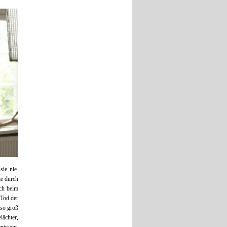
sie nie.
ie durch
ach beim
 Tod der
 so groß
lächter,