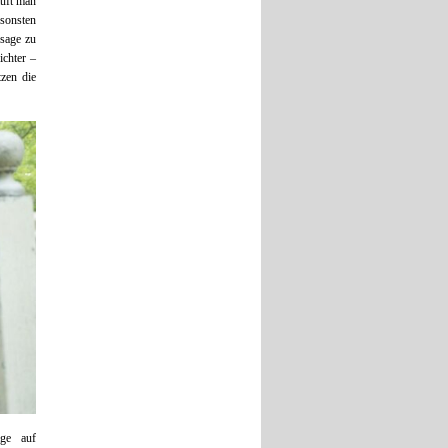
äuft man
sonsten
ssage zu
chter –
tzen die
age auf