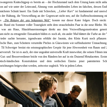
chwangerem Knätschigpop es bereits an – der Hochzustand nach dem Umzug kann nicht anhalt
tion auf wie unter der Leinwand, Ahnung vom ausbleibenden Leben im falschen, dessen Ende
ächsten Schnitt lauert. Ein Ende mit Schrecken,
„Lieber Kurt“
ist fundamental und unersc
in der Haltung, die Verzweiflung an der Gegenwart nicht neu; auf die Aufbruchsstimmung mit
aus
„Die Rettung der uns bekannten Welt“
konnte nur dieser Kater folgen. Doch steckt
is: Rund ein Sommer voller Traurigkeit steht dem strauchelnden Paar in die neue Bleibe. 
h was am Haus, Häuslebauermontagen direkt aus dem Verzweiflungsmotivation generi
 nicht zu ertragender Einsamkeit bilden es noch ab, ein ander Mal blättert die Farbe an der
ieder sachte herunter, irgendwann erblüht der Jasmin, den Klein Kurti noch pflanzen 
ische Bars, zum Scheitern verurteilte Pitches in Glaswüsten wie suffinduzierter Umnachtun
 Til Schweiger besitzt ein seismographisches Gespür für jene Abwesenheit von Raum und Z
hervorruft. Sie ist es auch, der eine ungeahnt universelle Kraft innewohnt; die seinen Filmen i
 Gut- und Besserverdiener bricht von den Rändern her auf in ein Dutzend Metafacetten. Erstm
tisch-händischen Konstruktion und dem seelischen Einriss jener patentierten Sch
nrichtungen beigewohnt werden, zeitweise zugleich. Wie in jedem Leben.