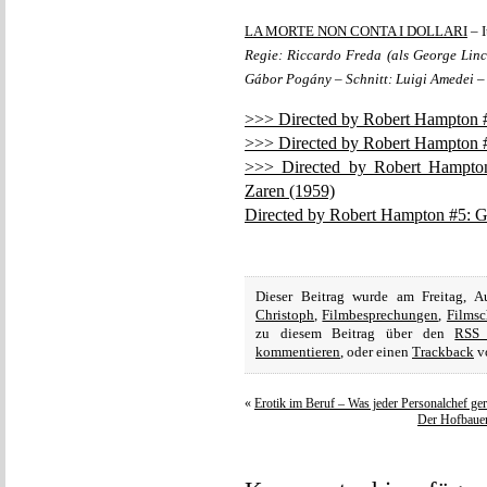
LA MORTE NON CONTA I DOLLARI
– I
Regie: Riccardo Freda (als George Lin
Gábor Pogány – Schnitt: Luigi Amedei –
>>> Directed by Robert Hampton #
>>> Directed by Robert Hampton #
>>> Directed by Robert Hampto
Zaren (1959)
Directed by Robert Hampton #5: G
Dieser Beitrag wurde am Freitag, 
Christoph
,
Filmbesprechungen
,
Filmsc
zu diesem Beitrag über den
RSS 
kommentieren
, oder einen
Trackback
vo
«
Erotik im Beruf – Was jeder Personalchef ge
Der Hofbauer-