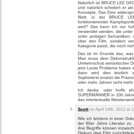
Natürlich ist BRUCE LEE G
und natürlich scheitert er al
Konzepte. Das Eine widerspr
Welt, in der BRUCE L
funktionierender Kampfsport
wird? Das kann ich nur hoff
verwendet werden, die unter 
unter ambigen Semantiken, m
über den Film, sondern vers
Kategorie passt, die noch nicht
Das ist im Grunde das, was 
Man muss dem Dekonstruktiv
Umkehrschub semiotischer Dr
jetzt Leute Probleme haben e
dann wird dies letztlich 
Sophisterei ersetzt die Präzi
oder mehr Jahren nicht mehr 
Ich denke, oder hoffe
SUPERMÄNNER in 100 Jahren e
das intertextuelle Meisterwerk
Scott
on April 14th, 2012 at 
Wie ich letztens in einer Dok
der 80er Jahre Literatur zu 
drei Begriffe können inzwis
Diskurs über Film zurückblick