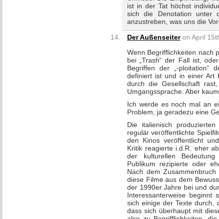
ist in der Tat höchst individ
sich die Denotation unter 
anzustreben, was uns die Vo
Der Außenseiter
on April 15t
Wenn Begrifflichkeiten nach 
bei „Trash“ der Fall ist, od
Begriffen der „-ploitation“ 
definiert ist und in einer A
durch die Gesellschaft rast,
Umgangssprache. Aber kaum 
Ich werde es noch mal an ei
Problem, ja geradezu eine Ge
Die italienisch produzierte
regulär veröffentlichte Spielf
den Kinos veröffentlicht un
Kritik reagierte i.d.R. eher a
der kulturellen Bedeutun
Publikum rezipierte oder eh
Nach dem Zusammenbruch der
diese Filme aus dem Bewussts
der 1990er Jahre bei und dur
Interessanterweise beginnt s
sich einige der Texte durch,
dass sich überhaupt mit dies
also zu Begrifflichkeiten, di