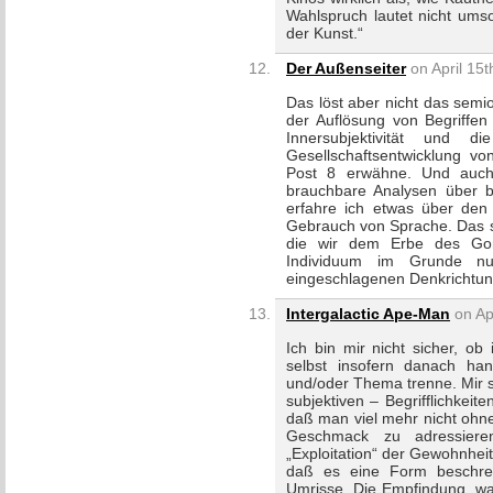
Wahlspruch lautet nicht ums
der Kunst.“
Der Außenseiter
on April 15t
Das löst aber nicht das semi
der Auflösung von Begriffen
Innersubjektivität und di
Gesellschaftsentwicklung vo
Post 8 erwähne. Und auch 
brauchbare Analysen über 
erfahre ich etwas über den 
Gebrauch von Sprache. Das s
die wir dem Erbe des Gon
Individuum im Grunde nur
eingeschlagenen Denkrichtu
Intergalactic Ape-Man
on Apr
Ich bin mir nicht sicher, ob
selbst insofern danach ha
und/oder Thema trenne. Mir s
subjektiven – Begrifflichkei
daß man viel mehr nicht ohn
Geschmack zu adressiere
„Exploitation“ der Gewohnhei
daß es eine Form beschreib
Umrisse. Die Empfindung, was 