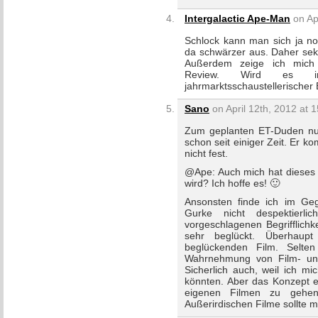
Intergalactic Ape-Man
on Apr
Schlock kann man sich ja no
da schwärzer aus. Daher sek
Außerdem zeige ich mich ü
Review. Wird es in 
jahrmarktsschaustellerischer
Sano
on April 12th, 2012 at 
Zum geplanten ET-Duden nur 
schon seit einiger Zeit. Er k
nicht fest.
@Ape: Auch mich hat dieses
wird? Ich hoffe es! 🙂
Ansonsten finde ich im Ge
Gurke nicht despektierl
vorgeschlagenen Begrifflichk
sehr beglückt. Überhaup
beglückenden Film. Selten
Wahrnehmung von Film- und
Sicherlich auch, weil ich m
könnten. Aber das Konzept 
eigenen Filmen zu gehen
Außerirdischen Filme sollte 