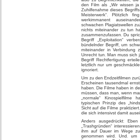
den Film als „Wir wissen ja
Zuhilfenahme dieses Begriffs
Meisterwerk“. Plötzlich f
werkimmanent auseinande
schwachen Plagiatswellen zu
nichts miteinander zu tun hat
zusammenzufassen. Du sprichs
Begriff „Exploitation“ ver
bündelnder Begriff, um sch
miteinander in Verbindung
Unrecht tun. Man muss sich j
Begriff Rechtfertigung erteil
letztlich nur um geschmäckl
ignoriert.
Um zu den Endzeitfilmen zur
Erscheinen tausendmal ernst
haben. Die Filme haben in de
müssen, dass man, wenn man 
„normale“ Kinospielfilme 
typischen Prinzip des „hinds
Sicht auf die Filme praktizier
die sich intensivst damit aus
Anders ausgedrückt: Eben 
„Trashgründen“ interessiere
ihm auf Dauer im Wege zu s
genommen wird. Und. um das