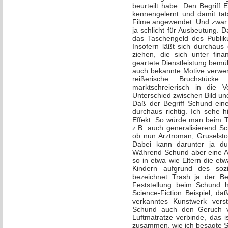
beurteilt habe. Den Begriff 
kennengelernt und damit tats
Filme angewendet. Und zwar i
ja schlicht für Ausbeutung. 
das Taschengeld des Publik
Insofern läßt sich durchaus
ziehen, die sich unter fi
geartete Dienstleistung bemü
auch bekannte Motive verwen
reißerische Bruchstück
marktschreierisch in die 
Unterschied zwischen Bild un
Daß der Begriff Schund eine
durchaus richtig. Ich sehe 
Effekt. So würde man beim T
z.B. auch generalisierend S
ob nun Arztroman, Gruselstor
Dabei kann darunter ja du
Während Schund aber eine Ab
so in etwa wie Eltern die et
Kindern aufgrund des sozi
bezeichnet Trash ja der B
Feststellung beim Schund 
Science-Fiction Beispiel, d
verkanntes Kunstwerk ver
Schund auch den Geruch vo
Luftmatratze verbinde, das i
zusammen, wie ich besagte S