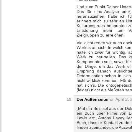
Und zum Punkt Deiner Unterte
Das für eine Analyse oder,
heranzuziehen, halte ich 
erinnert mich zu sehr an Un
Kulturanspruch behaupten zu 
Entstehung mehr am Ver
Zielgruppen zu erreichen.
Vielleicht reden wir auch ane
Werkes an sich. In welch kom
halte ich zwar für wichtig, 
Werk zu beurteilen. Das kan
Komponenten sein, sowie für
der Dinge, um das Werk ein
Ursprung danach ausrichte
Determination schon in sic
nicht wirklich kommen. Für 
hat sich’s. Die ontogenetis
(leider) nicht als Maßstab set
Der Außenseiter
on April 15t
„Mal ein Beispiel aus der Dok
ein Buch über Filme von E
Lewis etc. Antony Lavey lie
Buch, dass er Kontakt zu den
finden zueinander, die Auswahl