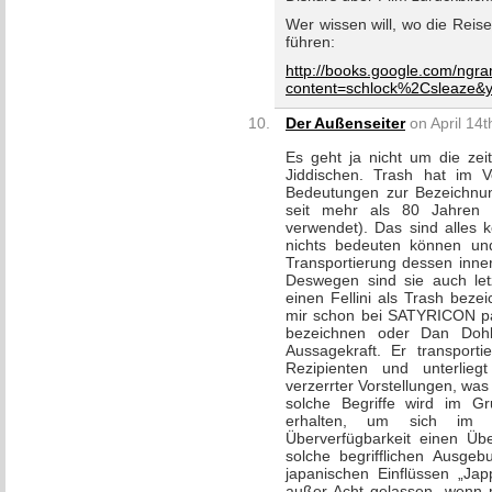
Wer wissen will, wo die Rei
führen:
http://books.google.com/ngr
content=schlock%2Csleaze&
Der Außenseiter
on April 14t
Es geht ja nicht um die ze
Jiddischen. Trash hat im V
Bedeutungen zur Bezeichnun
seit mehr als 80 Jahren u
verwendet). Das sind alles k
nichts bedeuten können un
Transportierung dessen inne
Deswegen sind sie auch let
einen Fellini als Trash bezei
mir schon bei SATYRICON pas
bezeichnen oder Dan Dohle
Aussagekraft. Er transport
Rezipienten und unterlieg
verzerrter Vorstellungen, was 
solche Begriffe wird im G
erhalten, um sich im 
Überverfügbarkeit einen Übe
solche begrifflichen Ausgebu
japanischen Einflüssen „Jappl
außer Acht gelassen, wenn m