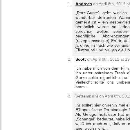
Andreas
on April 8th, 2012 a
„Rotz-Gurke“ geht wirklich
wunderbar deliranten Wahns
gemeint ist – ein despektier
persönlich würde so jedenf
sprechen wollen, sondern 
begriffliche Abgrenzun
(rezeptionsseitige) Erörteru
ja ohnehin nach wie vor aus.
Filmfreund und brüllen die Hö
Scott
on April 8th, 2012 at 19
Ich habe mich von dem Film a
ihn unter astreinem Trash e
Gurke sollte eigentlich eine
Vielleicht sollte ichs umbe
hmm…
Settembrini
on April 8th, 201
Ihr solltet hier ohnehin mal 
ET-spezifische Terminologie 
Als Gelegenheitsleser hat 
„Schangel“ bedeutet, habe ic
weiß ich auch nur, daß es 
aber auch nicht…