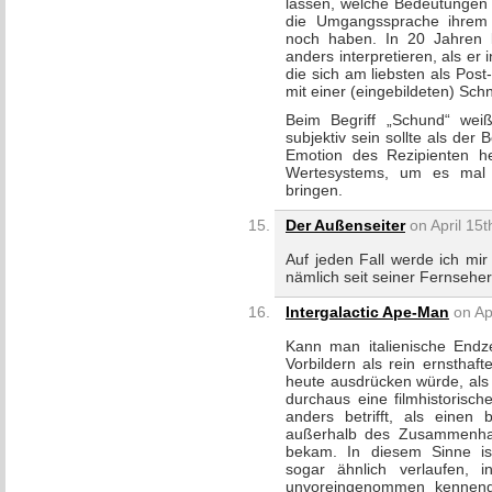
lassen, welche Bedeutungen k
die Umgangssprache ihrem 
noch haben. In 20 Jahren l
anders interpretieren, als er i
die sich am liebsten als Pos
mit einer (eingebildeten) Schn
Beim Begriff „Schund“ weiß
subjektiv sein sollte als der 
Emotion des Rezipienten h
Wertesystems, um es mal a
bringen.
Der Außenseiter
on April 15t
Auf jeden Fall werde ich mi
nämlich seit seiner Fernsehe
Intergalactic Ape-Man
on Apr
Kann man italienische Endzei
Vorbildern als rein ernsthaf
heute ausdrücken würde, als 
durchaus eine filmhistorisch
anders betrifft, als einen
außerhalb des Zusammenhan
bekam. In diesem Sinne ist 
sogar ähnlich verlaufen, 
unvoreingenommen kennenge