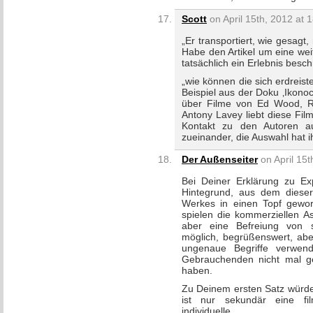
Scott
on April 15th, 2012 at 
„Er transportiert, wie gesag
Habe den Artikel um eine wei
tatsächlich ein Erlebnis besch
„wie können die sich erdreis
Beispiel aus der Doku ‚Ikonoc
über Filme von Ed Wood, Ra
Antony Lavey liebt diese Fil
Kontakt zu den Autoren au
zueinander, die Auswahl hat i
Der Außenseiter
on April 15t
Bei Deiner Erklärung zu Exp
Hintegrund, aus dem dieser 
Werkes in einen Topf geworf
spielen die kommerziellen A
aber eine Befreiung von s
möglich, begrüßenswert, abe
ungenaue Begriffe verwe
Gebrauchenden nicht mal ge
haben.
Zu Deinem ersten Satz würde
ist nur sekundär eine fil
individuelle.