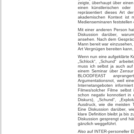
zeigte, überhaupt über eine
einen künstlerischen oder 
repräsentiert dieses Art d
akademischen Kontext ist m
Medienseminaren feststellen 
Mit einer anderen Person hat
Diskussion darüber, waru
ansehen. Nach dem Gespräch h
Mann bereit war einzusehen
Art Vergnügen bereiten kann
Wenn nun eine aufgeklärte Kri
„Schlock“, „Schund“ arbeite
muss ich selbst ja auch auf 
einem Seminar über Zensur
BLOODFEAST anprange
Argumentationsnot, weil ein
Internetangeboten informie
Filmes/solcher Filme selbst ih
schon negativ konnotiert in
Diskurs), „Schund“, „Explo
Ausdruck, wie die meisten T
Eine Diskussion darüber, wi
klare Definition bleibt ja b
Diskussion gesprengt und hät
gänzlich weggeführt.
Also auf INTER-personeller E