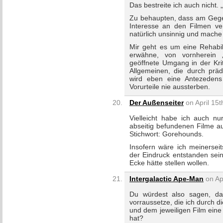
Das bestreite ich auch nicht.
Zu behaupten, dass am Gegen
Interesse an den Filmen ver
natürlich unsinnig und mache 
Mir geht es um eine Rehabili
erwähne, von vornherein „
geöffnete Umgang in der Kri
Allgemeinen, die durch präd
wird eben eine Antezedens g
Vorurteile nie aussterben.
Der Außenseiter
on April 15t
Vielleicht habe ich auch nu
abseitig befundenen Filme a
Stichwort: Gorehounds.
Insofern wäre ich meinerseit
der Eindruck entstanden sein
Ecke hätte stellen wollen.
Intergalactic Ape-Man
on Apr
Du würdest also sagen, da
vorraussetze, die ich durch 
und dem jeweiligen Film eine
hat?