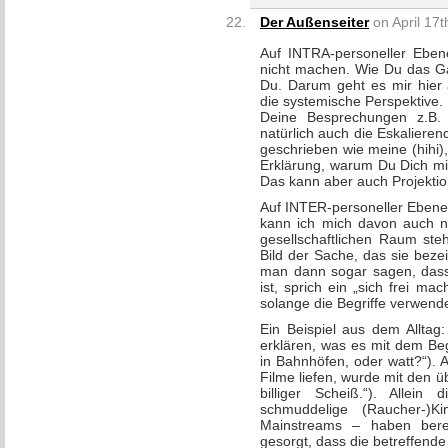
Der Außenseiter
on April 17t
Auf INTRA-personeller Ebene
nicht machen. Wie Du das Gan
Du. Darum geht es mir hier
die systemische Perspektive.
Deine Besprechungen z.B. 
natürlich auch die Eskalierend
geschrieben wie meine (hihi)
Erklärung, warum Du Dich mit
Das kann aber auch Projektio
Auf INTER-personeller Ebene:
kann ich mich davon auch ni
gesellschaftlichen Raum ste
Bild der Sache, das sie bez
man dann sogar sagen, dass
ist, sprich ein „sich frei ma
solange die Begriffe verwend
Ein Beispiel aus dem Allta
erklären, was es mit dem Beg
in Bahnhöfen, oder watt?“). A
Filme liefen, wurde mit den ü
billiger Scheiß.“). Allei
schmuddelige (Raucher-)K
Mainstreams – haben berei
gesorgt, dass die betreffende 