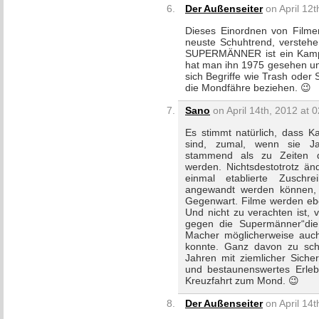
Der Außenseiter
on April 12t
Dieses Einordnen von Filmen 
neuste Schuhtrend, verste
SUPERMÄNNER ist ein Kampfsp
hat man ihn 1975 gesehen un
sich Begriffe wie Trash oder 
die Mondfähre beziehen. 😉
Sano
on April 14th, 2012 at 
Es stimmt natürlich, dass K
sind, zumal, wenn sie Ja
stammend als zu Zeiten de
werden. Nichtsdestotrotz änd
einmal etablierte Zuschr
angewandt werden können, e
Gegenwart. Filme werden eben
Und nicht zu verachten ist, 
gegen die Supermänner“die 
Macher möglicherweise auc
konnte. Ganz davon zu sch
Jahren mit ziemlicher Siche
und bestaunenswertes Erle
Kreuzfahrt zum Mond. 😉
Der Außenseiter
on April 14t