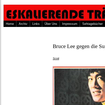
Home
Archiv
Links
Über Uns
Impressum
Sehtagebücher
Bruce Lee gegen die S
Scott