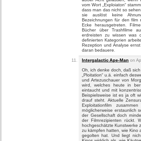
vom Wort „Exploiaton“ stammt 
dass man das nicht so sehen
sie auslöst keine Ahnun
Bezeichnungen für den film n
Ecke herausgetreten. Film
Bücher über Trashfilme a
erdreisten zu wissen was 
definierten Kategorien arbeit
Rezeption und Analyse erns
daran bedauere.
Intergalactic Ape-Man
on Apr
Oh, ich denke doch, daß sich
„Ploitation“ u.ä. einfach des
und Artezuschauer von Morg
wird, welches heute in berei
eintaucht und mit konzentri
Beispielsweise ist es ja oft 
drauf steht. Aktuelle Zens
Exploitationfilm zusammen
möglicherweise erstaunlich s
der Gesellschaft doch minde
der Filmrezipienten rückt. 
hochgeschätzte Kunstwerke z
zu kämpfen hatten, wie Kino a
gegolten hat. Und liegt nic
Kinos wirklich als, wie Käutn