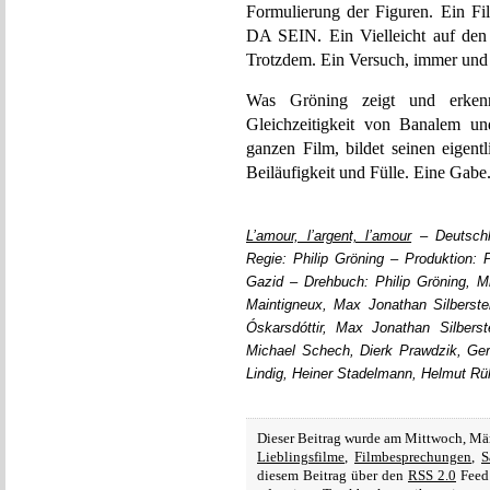
Formulierung der Figuren. Ein F
DA SEIN. Ein Vielleicht auf den
Trotzdem. Ein Versuch, immer und
Was Gröning zeigt und erkenn
Gleichzeitigkeit von Banalem un
ganzen Film, bildet seinen eigent
Beiläufigkeit und Fülle. Eine Gabe
L’amour, l’argent, l’amour
– Deutschl
Regie: Philip Gröning – Produktion: P
Gazid – Drehbuch: Philip Gröning, M
Maintigneux, Max Jonathan Silberstei
Óskarsdóttir, Max Jonathan Silberste
Michael Schech, Dierk Prawdzik, Ge
Lindig, Heiner Stadelmann, Helmut Rü
Dieser Beitrag wurde am Mittwoch, Mä
Lieblingsfilme
,
Filmbesprechungen
,
S
diesem Beitrag über den
RSS 2.0
Feed 