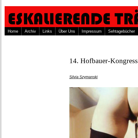
Home
Archiv
Links
Über Uns
Impressum
Sehtagebücher
14. Hofbauer-Kongress,
Silvia Szymanski