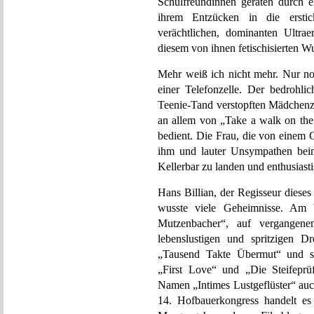
Schulfreundinnen geraten durch 
ihrem Entzücken in die erstic
verächtlichen, dominanten Ultr
diesem von ihnen fetischisierten W
Mehr weiß ich nicht mehr. Nur no
einer Telefonzelle. Der bedrohli
Teenie-Tand verstopften Mädchenz
an allem von „Take a walk on th
bedient. Die Frau, die von einem G
ihm und lauter Unsympathen bei
Kellerbar zu landen und enthusiast
Hans Billian, der Regisseur diese
wusste viele Geheimnisse. Am b
Mutzenbacher“, auf vergangene
lebenslustigen und spritzigen 
„Tausend Takte Übermut“ und sch
„First Love“ und „Die Steifeprü
Namen „Intimes Lustgeflüster“ auc
14. Hofbauerkongress handelt es 