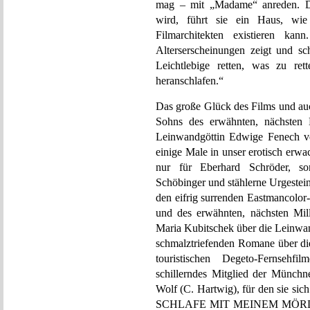
mag – mit „Madame“ anreden. Da
wird, führt sie ein Haus, wie
Filmarchitekten existieren kan
Alterserscheinungen zeigt und sc
Leichtlebige retten, was zu ret
heranschlafen.“
Das große Glück des Films und auc
Sohns des erwähnten, nächsten M
Leinwandgöttin Edwige Fenech ver
einige Male in unser erotisch erw
nur für Eberhard Schröder, so
Schöbinger und stählerne Urgestein
den eifrig surrenden Eastmancolor
und des erwähnten, nächsten Mill
Maria Kubitschek über die Leinwan
schmalztriefenden Romane über die
touristischen Degeto-Fernsehfi
schillerndes Mitglied der Münchn
Wolf (C. Hartwig), für den si
SCHLAFE MIT MEINEM MÖRDER (1