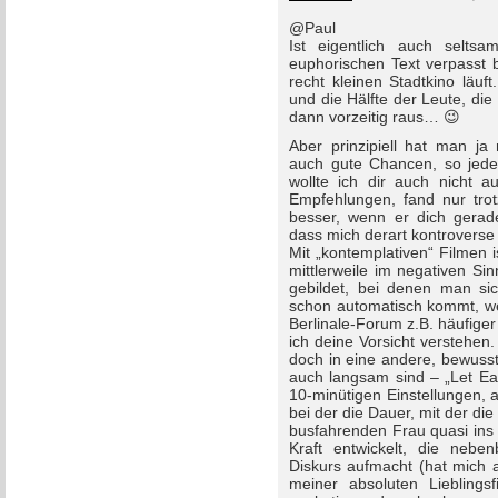
@Paul
Ist eigentlich auch seltsa
euphorischen Text verpasst
recht kleinen Stadtkino läuft
und die Hälfte der Leute, die 
dann vorzeitig raus… 😉
Aber prinzipiell hat man j
auch gute Chancen, so jeden
wollte ich dir auch nicht a
Empfehlungen, fand nur tr
besser, wenn er dich gerade
dass mich derart kontroverse
Mit „kontemplativen“ Filmen 
mittlerweile im negativen Si
gebildet, bei denen man sic
schon automatisch kommt, we
Berlinale-Forum z.B. häufig
ich deine Vorsicht verstehen
doch in eine andere, bewuss
auch langsam sind – „Let Ea
10-minütigen Einstellungen,
bei der die Dauer, mit der di
busfahrenden Frau quasi ins G
Kraft entwickelt, die nebe
Diskurs aufmacht (hat mich a
meiner absoluten Lieblingsf