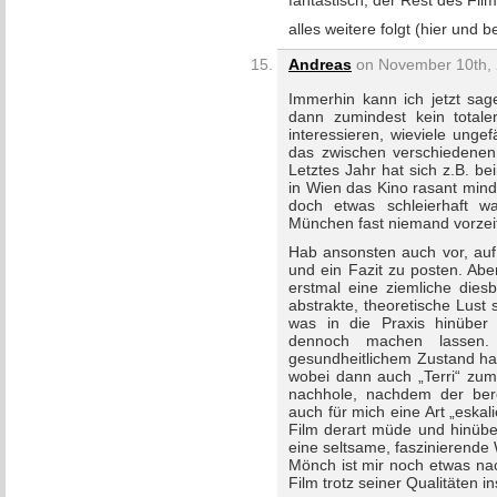
fantastisch, der Rest des Film
alles weitere folgt (hier und 
Andreas
on November 10th, 
Immerhin kann ich jetzt sage
dann zumindest kein totale
interessieren, wieviele ung
das zwischen verschiedenen S
Letztes Jahr hat sich z.B. b
in Wien das Kino rasant mind
doch etwas schleierhaft wa
München fast niemand vorzeit
Hab ansonsten auch vor, auf
und ein Fazit zu posten. Aber
erstmal eine ziemliche diesb
abstrakte, theoretische Lust
was in die Praxis hinüber z
dennoch machen lassen. 
gesundheitlichem Zustand hab
wobei dann auch „Terri“ zum
nachhole, nachdem der berei
auch für mich eine Art „eskal
Film derart müde und hinüb
eine seltsame, faszinierende 
Mönch ist mir noch etwas na
Film trotz seiner Qualitäten 