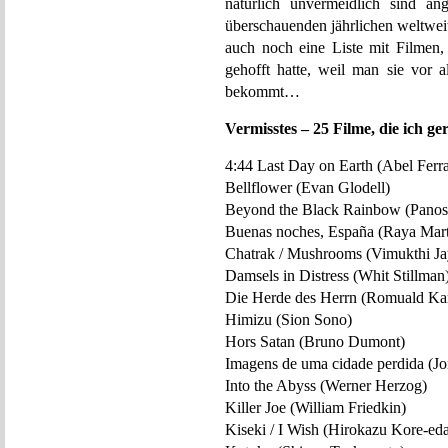
natürlich unvermeidlich sind an
überschauenden jährlichen weltweit
auch noch eine Liste mit Filmen,
gehofft hatte, weil man sie vor 
bekommt…
Vermisstes – 25 Filme, die ich g
4:44 Last Day on Earth (Abel Ferra
Bellflower (Evan Glodell)
Beyond the Black Rainbow (Panos
Buenas noches, España (Raya Mart
Chatrak / Mushrooms (Vimukthi Ja
Damsels in Distress (Whit Stillman
Die Herde des Herrn (Romuald Ka
Himizu (Sion Sono)
Hors Satan (Bruno Dumont)
Imagens de uma cidade perdida (Jo
Into the Abyss (Werner Herzog)
Killer Joe (William Friedkin)
Kiseki / I Wish (Hirokazu Kore-ed