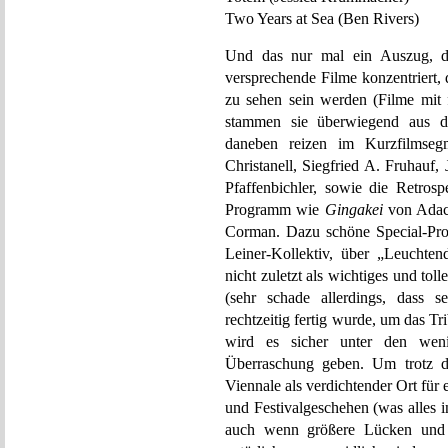
Two Years at Sea (Ben Rivers)
Und das nur mal ein Auszug, de
versprechende Filme konzentriert, 
zu sehen sein werden (Filme mit
stammen sie überwiegend aus d
daneben reizen im Kurzfilmse
Christanell, Siegfried A. Fruhauf
Pfaffenbichler, sowie die Retrosp
Programm wie
Gingakei
von Adac
Corman. Dazu schöne Special-Pr
Leiner-Kollektiv, über „Leuchte
nicht zuletzt als wichtiges und t
(sehr schade allerdings, dass 
rechtzeitig fertig wurde, um das T
wird es sicher unter den weni
Überraschung geben. Um trotz di
Viennale als verdichtender Ort für
und Festivalgeschehen (was alles in
auch wenn größere Lücken und e