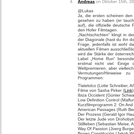
Andreas
on Oktober 15th, 20
@Lukas
Ja, die ersten scheinen den
gesehen zu haben (er taucht
auf), die offizielle deutsch
den Hofer Filmtagen.
„Nachtschichten“ klingt in de
der Diagonale (hast du ihn d
Frage, jedenfalls ist wohl 
aktuellen Filmen ausschließl
wird die Stärke der österrei
Label „Home Run“ besonder
erstmal nicht viel. Einig
Weltpremieren, aber viellei
Vermutungen/Hinweise z
Programmen:
Tlatelolco (Lotte Schreiber, 
Filme von Sasha Pirker (
Link
)
Ibiza Occident (Günter Schwa
Low Definition Control (Malfu
Kurzfilmprogramm 2: On And 
American Passages (Ruth Be
Der Prozess (Gerald Igor Hau
Der letzte Jude von Drohobyt
Stillleben (Sebastian Meise, 
Way Of Passion (Joerg Burger
Boxeo Constitución (Jakob We