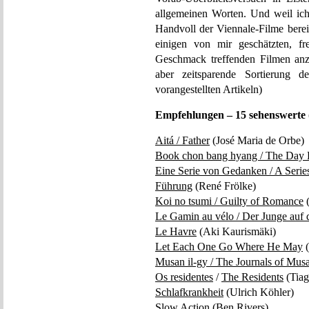
allgemeinen Worten. Und weil ic
Handvoll der Viennale-Filme bereit
einigen von mir geschätzten, fr
Geschmack treffenden Filmen a
aber zeitsparende Sortierung d
vorangestellten Artikeln)
Empfehlungen – 15 sehenswerte (te
Aitá / Father
(José Maria de Orbe)
Book chon bang hyang / The Day 
Eine Serie von Gedanken / A Serie
Führung
(René Frölke)
Koi no tsumi / Guilty of Romance
(
Le Gamin au vélo / Der Junge auf
Le Havre
(Aki Kaurismäki)
Let Each One Go Where He May
(
Musan il-gy / The Journals of Mus
Os residentes
/
The Residents
(Tia
Schlafkrankheit
(Ulrich Köhler)
Slow Action
(Ben Rivers)