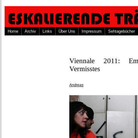
Home
Archiv
Links
Über Uns
Impressum
Sehtagebücher
Viennale 2011: Em
Vermisstes
Andreas