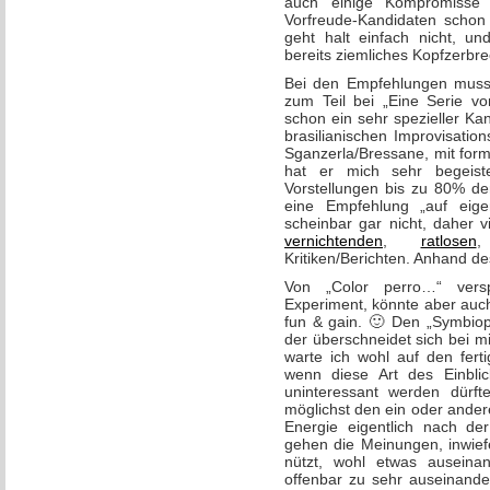
auch einige Kompromisse
Vorfreude-Kandidaten schon m
geht halt einfach nicht, u
bereits ziemliches Kopfzerbre
Bei den Empfehlungen muss 
zum Teil bei „Eine Serie v
schon ein sehr spezieller Kan
brasilianischen Improvisatio
Sganzerla/Bressane, mit form
hat er mich sehr begeiste
Vorstellungen bis zu 80% de
eine Empfehlung „auf eige
scheinbar gar nicht, daher v
vernichtenden
,
ratlosen
Kritiken/Berichten. Anhand d
Von „Color perro…“ vers
Experiment, könnte aber auch
fun & gain. 🙂 Den „Symbiop
der überschneidet sich bei m
warte ich wohl auf den fert
wenn diese Art des Einblic
uninteressant werden dürf
möglichst den ein oder ander
Energie eigentlich nach d
gehen die Meinungen, inwief
nützt, wohl etwas auseina
offenbar zu sehr auseinande