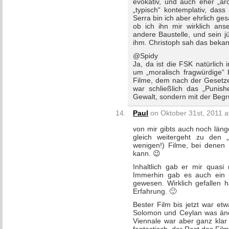
evokativ, und auch eher „arc
„typisch“ kontemplativ, dass
Serra bin ich aber ehrlich ge
ob ich ihn mir wirklich an
andere Baustelle, und sein 
ihm. Christoph sah das bekan
@Spidy
Ja, da ist die FSK natürlich
um „moralisch fragwürdige“ 
Filme, dem nach der Gesetze
war schließlich das „Punish
Gewalt, sondern mit der Begr
Paul
on Oktober 31st, 2011 a
von mir gibts auch noch läng
gleich weitergeht zu den 
wenigen!) Filme, bei denen
kann. 😉
Inhaltlich gab er mir quasi
Immerhin gab es auch ein b
gewesen. Wirklich gefallen h
Erfahrung. 🙂
Bester Film bis jetzt war et
Solomon und Ceylan was änd
Viennale war aber ganz klar