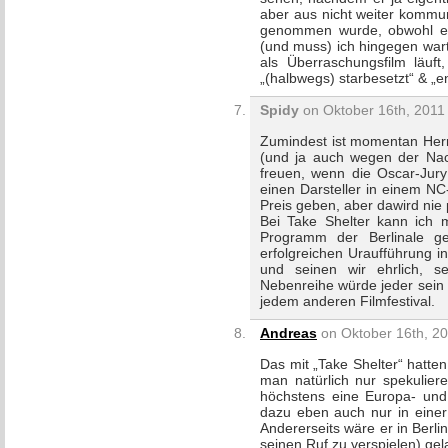
aber aus nicht weiter komm
genommen wurde, obwohl er
(und muss) ich hingegen wart
als Überraschungsfilm läuft
„(halbwegs) starbesetzt“ & „eng
Spidy
on Oktober 16th, 2011 
Zumindest ist momentan Her
(und ja auch wegen der Nack
freuen, wenn die Oscar-Jur
einen Darsteller in einem N
Preis geben, aber dawird nie 
Bei Take Shelter kann ich 
Programm der Berlinale g
erfolgreichen Uraufführung i
und seinen wir ehrlich, s
Nebenreihe würde jeder sein 
jedem anderen Filmfestival.
Andreas
on Oktober 16th, 20
Das mit „Take Shelter“ hatte
man natürlich nur spekulie
höchstens eine Europa- und
dazu eben auch nur in eine
Andererseits wäre er in Berl
seinen Ruf zu verspielen) ge