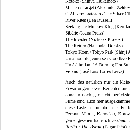
Kotoko (Shinya Tsukamoto)
Mishen / Target (Alexander Zeldov
O Abismo prateado / The Silver Cl
River Rites (Ben Russell)
Seeking the Monkey King (Ken Ja
Sibérie (Joana Preiss)
The Invader (Nicholas Provost)
The Return (Nathaniel Dorsky)
Tokyo Koen / Tokyo Park (Shinji
Un amour de jeunesse / Goodbye F
Un été brulant / A Burning Hot Su
Verano (José Luis Torres Leiva)
Auch das natürlich nur ein klei
Erwartungen sowie Berichten andere
ohnehin noch gar nicht berücksich
Filme sind auch hier ausgeklammer
diese Liste schon über das Fehle
Ferrara, Martin, Karmakar, Kore-
gerne gesehen hätte ich
Serbuan 
Barão / The Baron
(Edgar Pêra), s