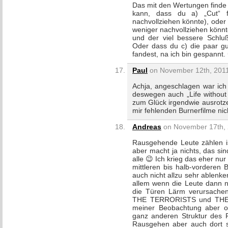
Das mit den Wertungen finde 
kann, dass du a) „Cut“ f
nachvollziehen könnte), oder v
weniger nachvollziehen könnt
und der viel bessere Schluß
Oder dass du c) die paar gu
fandest, na ich bin gespannt.
Paul
on November 12th, 2011
Achja, angeschlagen war ich
deswegen auch „Life without 
zum Glück irgendwie ausrotze
mir fehlenden Burnerfilme nich
Andreas
on November 17th, 
Rausgehende Leute zählen is
aber macht ja nichts, das si
alle 😉 Ich krieg das eher nu
mittleren bis halb-vorderen
auch nicht allzu sehr ablenk
allem wenn die Leute dann n
die Türen Lärm verursache
THE TERRORISTS und THE R
meiner Beobachtung aber oh
ganz anderen Struktur des F
Rausgehen aber auch dort s