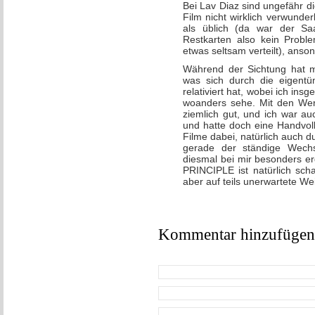
Bei Lav Diaz sind ungefähr d
Film nicht wirklich verwun
als üblich (da war der Saal
Restkarten also kein Probl
etwas seltsam verteilt), anso
Während der Sichtung hat m
was sich durch die eigentü
relativiert hat, wobei ich in
woanders sehe. Mit den Wert
ziemlich gut, und ich war au
und hatte doch eine Handvol
Filme dabei, natürlich auch 
gerade der ständige Wech
diesmal bei mir besonders e
PRINCIPLE ist natürlich sch
aber auf teils unerwartete We
Kommentar hinzufügen