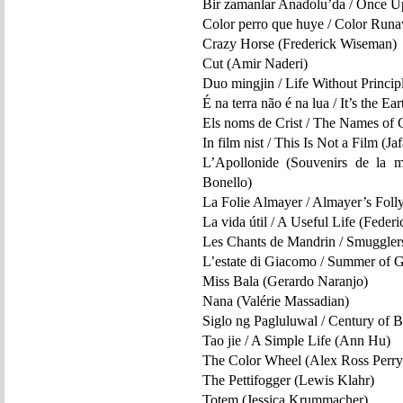
Bir zamanlar Anadolu’da / Once Up
Color perro que huye / Color Ru
Crazy Horse (Frederick Wiseman)
Cut (Amir Naderi)
Duo mingjin / Life Without Princip
É na terra não é na lua / It’s the 
Els noms de Crist / The Names of C
In film nist / This Is Not a Film (
L’Apollonide (Souvenirs de la m
Bonello)
La Folie Almayer / Almayer’s Foll
La vida útil / A Useful Life (Federi
Les Chants de Mandrin / Smuggle
L’estate di Giacomo / Summer of
Miss Bala (Gerardo Naranjo)
Nana (Valérie Massadian)
Siglo ng Pagluluwal / Century of B
Tao jie / A Simple Life (Ann Hu)
The Color Wheel (Alex Ross Perry
The Pettifogger (Lewis Klahr)
Totem (Jessica Krummacher)