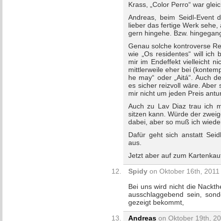
Krass, „Color Perro“ war glei
Andreas, beim Seidl-Event d
lieber das fertige Werk sehe, 
gern hingehe. Bzw. hingegang
Genau solche kontroverse Re
wie „Os residentes“ will ich
mir im Endeffekt vielleicht ni
mittlerweile eher bei (konte
he may“ oder „Aitá“. Auch d
es sicher reizvoll wäre. Aber
mir nicht um jeden Preis antu
Auch zu Lav Diaz trau ich mi
sitzen kann. Würde der zweige
dabei, aber so muß ich wied
Dafür geht sich anstatt Sei
aus.
Jetzt aber auf zum Kartenkau
Spidy
on Oktober 16th, 2011 
Bei uns wird nicht die Nackth
ausschlaggebend sein, sond
gezeigt bekommt,
Andreas
on Oktober 19th, 20