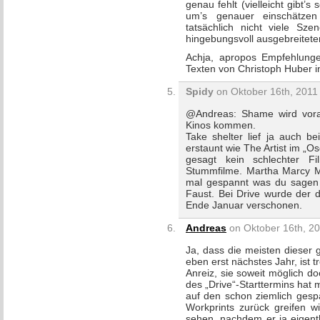
genau fehlt (vielleicht gibt’
um’s genauer einschätzen
tatsächlich nicht viele Sz
hingebungsvoll ausgebreitet
Achja, apropos Empfehlungen
Texten von Christoph Huber i
Spidy
on Oktober 16th, 2011 
@Andreas: Shame wird vorau
Kinos kommen.
Take shelter lief ja auch b
erstaunt wie The Artist im „
gesagt kein schlechter 
Stummfilme. Martha Marcy M
mal gespannt was du sagen
Faust. Bei Drive wurde der 
Ende Januar verschonen.
Andreas
on Oktober 16th, 20
Ja, dass die meisten dieser
eben erst nächstes Jahr, ist t
Anreiz, sie soweit möglich d
des „Drive“-Starttermins hat
auf den schon ziemlich gesp
Workprints zurück greifen wi
sehen, nachdem er ja eigentli