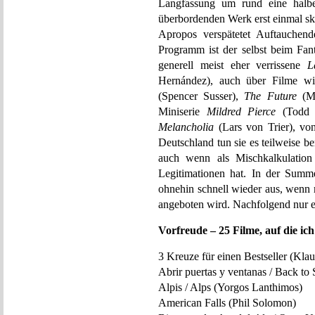
Langfassung um rund eine halbe 
überbordenden Werk erst einmal sk
Apropos verspätetet Auftauchend
Programm ist der selbst beim Fant
generell meist eher verrissene
L
Hernández), auch über Filme w
(Spencer Susser),
The Future
(Mi
Miniserie
Mildred Pierce
(Todd 
Melancholia
(Lars von Trier), vo
Deutschland tun sie es teilweise ber
auch wenn als Mischkalkulation 
Legitimationen hat. In der Summ
ohnehin schnell wieder aus, wenn 
angeboten wird. Nachfolgend nur e
Vorfreude – 25 Filme, auf die ic
3 Kreuze für einen Bestseller (Kla
Abrir puertas y ventanas / Back to
Alpis / Alps (Yorgos Lanthimos)
American Falls (Phil Solomon)