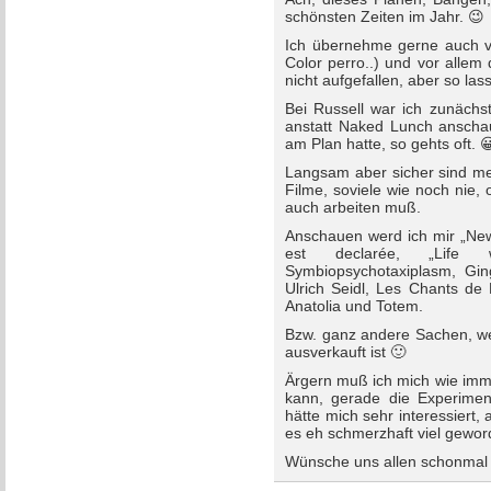
schönsten Zeiten im Jahr. 😉
Ich übernehme gerne auch v
Color perro..) und vor allem
nicht aufgefallen, aber so las
Bei Russell war ich zunächs
anstatt Naked Lunch anschau
am Plan hatte, so gehts oft. 
Langsam aber sicher sind m
Filme, soviele wie noch nie,
auch arbeiten muß.
Anschauen werd ich mir „New
est declarée, „Life wit
Symbiopsychotaxiplasm, Gin
Ulrich Seidl, Les Chants de 
Anatolia und Totem.
Bzw. ganz andere Sachen, w
ausverkauft ist 🙂
Ärgern muß ich mich wie imme
kann, gerade die Experiment
hätte mich sehr interessiert,
es eh schmerzhaft viel gewor
Wünsche uns allen schonmal 