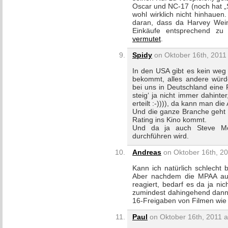
Oscar und NC-17 (noch hat „S
wohl wirklich nicht hinhauen
daran, dass da Harvey Weins
Einkäufe entsprechend z
vermutet
.
Spidy
on Oktober 16th, 2011 
In den USA gibt es kein weg
bekommt, alles andere wür
bei uns in Deutschland eine
steig‘ ja nicht immer dahint
erteilt :-)))), da kann man di
Und die ganze Branche geht
Rating ins Kino kommt.
Und da ja auch Steve Mc
durchführen wird.
Andreas
on Oktober 16th, 20
Kann ich natürlich schlecht
Aber nachdem die MPAA auf
reagiert, bedarf es da ja nich
zumindest dahingehend dann 
16-Freigaben von Filmen wie 
Paul
on Oktober 16th, 2011 a