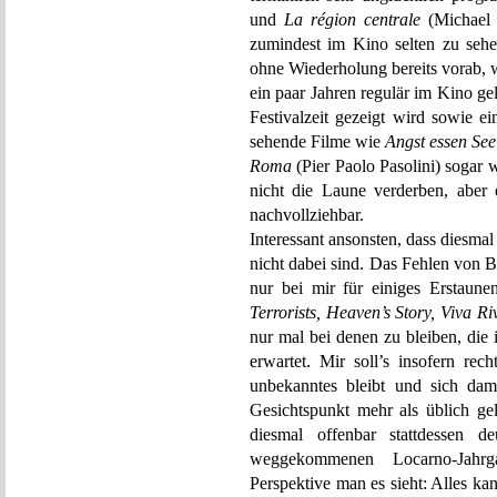
und
La région centrale
(Michael 
zumindest im Kino selten zu sehen
ohne Wiederholung bereits vorab, w
ein paar Jahren regulär im Kino g
Festivalzeit gezeigt wird sowie 
sehende Filme wie
Angst essen See
Roma
(Pier Paolo Pasolini) sogar 
nicht die Laune verderben, aber 
nachvollziehbar.
Interessant ansonsten, dass diesma
nicht dabei sind. Das Fehlen von B
nur bei mir für einiges Erstaun
Terrorists, Heaven’s Story, Viva Riv
nur mal bei denen zu bleiben, die
erwartet. Mir soll’s insofern rec
unbekanntes bleibt und sich dam
Gesichtspunkt mehr als üblich ge
diesmal offenbar stattdessen d
weggekommenen Locarno-Jahrg
Perspektive man es sieht: Alles ka