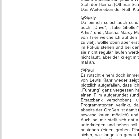
Stoff der Heimat (Othmar Sch
Das Weiterleben der Ruth Kl
@Spidy
Da bin ich selbst auch scho
auch „Drive“, „Take Shelter
Artist“ und „Martha Marcy M
von Trier weiche ich auf den r
zu viel), wollte oben aber er
im Fokus stehen und bei dene
sie nicht regulär laufen we
nicht läuft, aber der kriegt m
mal an.
@Paul
Es rutscht einem doch immer
von Lewis Klahr wieder zeigt
plötzlich aufgefallen, dass 
„Führung“ ganz vergessen hat
einen Film aufgerundet (und
Ersatzbank verschoben), 
Programmtexten verlinkt, d
abseits der Großen ist damit n
sowieso kaum möglich) und s
Auch bei mir stellt sich natü
unterkriegen und sehen soll
anstehen (einen groben Pla
sicher, wie lange ich genau