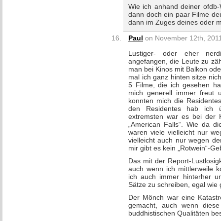
Wie ich anhand deiner ofdb-W
dann doch ein paar Filme d
dann im Zuges deines oder m
Paul
on November 12th, 2011
Lustiger- oder eher nerd
angefangen, die Leute zu zä
man bei Kinos mit Balkon ode
mal ich ganz hinten sitze ni
5 Filme, die ich gesehen ha
mich generell immer freut u
konnten mich die Residentes
den Residentes hab ich 
extremsten war es bei der 
„American Falls“. Wie da die
waren viele vielleicht nur 
vielleicht auch nur wegen d
mir gibt es kein „Rotwein“-Ge
Das mit der Report-Lustlosig
auch wenn ich mittlerweile
ich auch immer hinterher u
Sätze zu schreiben, egal wie
Der Mönch war eine Katastro
gemacht, auch wenn diese 
buddhistischen Qualitäten bes