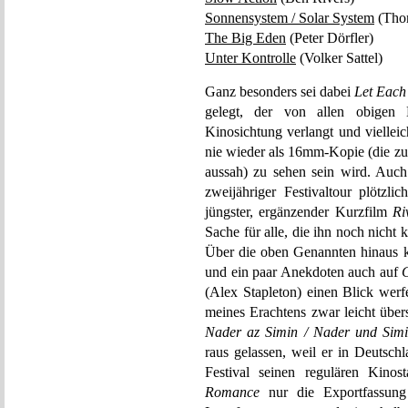
Sonnensystem / Solar System
(Tho
The Big Eden
(Peter Dörfler)
Unter Kontrolle
(Volker Sattel)
Ganz besonders sei dabei
Let Eac
gelegt, der von allen obigen 
Kinosichtung verlangt und viellei
nie wieder als 16mm-Kopie (die zu
aussah) zu sehen sein wird. Auch 
zweijähriger Festivaltour plötzl
jüngster, ergänzender Kurzfilm
Ri
Sache für alle, die ihn noch nicht 
Über die oben Genannten hinaus 
und ein paar Anekdoten auch auf
C
(Alex Stapleton) einen Blick werf
meines Erachtens zwar leicht übe
Nader az Simin / Nader und Sim
raus gelassen, weil er in Deutsch
Festival seinen regulären Kinos
Romance
nur die Exportfassung