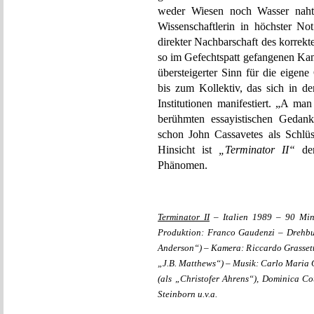
weder Wiesen noch Wasser nahtlo
Wissenschaftlerin in höchster No
direkter Nachbarschaft des korrekt
so im Gefechtspatt gefangenen Kam
übersteigerter Sinn für die eige
bis zum Kollektiv, das sich in de
Institutionen manifestiert. „A man 
berühmten essayistischen Gedan
schon John Cassavetes als Schlüss
Hinsicht ist
„Terminator II“
der
Phänomen.
Terminator II
– Italien 1989 – 90 Min
Produktion: Franco Gaudenzi – Drehbu
Anderson“) – Kamera: Riccardo Grassetti
„J.B. Matthews“) – Musik: Carlo Maria C
(als „Christofer Ahrens“), Dominica C
Steinborn u.v.a.