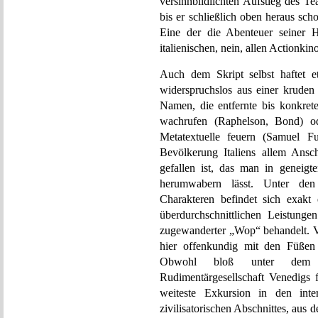
versinnbildlichten Aufstieg des T
bis er schließlich oben heraus sc
Eine der die Abenteuer seiner H
italienischen, nein, allen Actionkino
Auch dem Skript selbst haftet e
widerspruchslos aus einer kruden
Namen, die entfernte bis konkret
wachrufen (Raphelson, Bond) o
Metatextuelle feuern (Samuel F
Bevölkerung Italiens allem Ans
gefallen ist, das man in geneig
herumwabern lässt. Unter den 
Charakteren befindet sich exakt e
überdurchschnittlichen Leistunge
zugewanderter „Wop“ behandelt. Vi
hier offenkundig mit den Füßen 
Obwohl bloß unter dem Me
Rudimentärgesellschaft Venedigs 
weiteste Exkursion in den int
zivilisatorischen Abschnittes, aus d