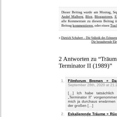
Dieser Beitrag wurde am Montag, Se
André Malberg
,
Blog
,
Blogautoren
,
E
alle Kommentare zu diesem Beitrag 
Beitrag
kommentieren
, oder einen
Trac
«
Dietrich Schubert – Die Stilistik des Erinner
Die bezaubernde Eleg
2 Antworten zu “Träum
Terminator II (1989)”
Filmforum Bremen » Das
September 28th, 2020 at 21:
[…] Ich habe tatsächlich
„Terminator II“ vorgenommen
mich ja durchaus erwärmen 
der großen […]
Eskalierende Träume » Rüc