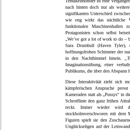
Tentakelmonster ist eine Vergangenh
nach hinten doch nur als weiter
signifikanten Unterschied zwische
wie eng wirkt das nächtliche 
funktionalen Maschinenhallen
Protagonisten schon selbst beis
„We’ve got a lot of work to do – be
Sara Drumbull (Haven Tyler), 
hoffnungsfrohen Schimmer der nu
in den Nachthimmel hinein.
„T
Imaginationsübung, einer verbal
Publikums, die über den Abspann hi
Diese Interaktivität zieht sich 
kämpferischen Ansprache presst 
Kameraden statt als „Pussys“ in di
Schrotflinte den ganz frühen Attr
reckt. Immer wieder wird d
stockholmverschworen mit dem M
Figuren spielt sie den Zuschaue
Unglückseligen auf der Leinwand