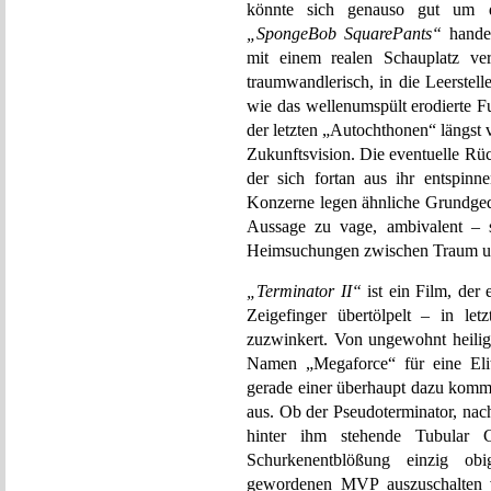
könnte sich genauso gut um di
„SpongeBob SquarePants“
handel
mit einem realen Schauplatz ver
traumwandlerisch, in die Leerstel
wie das wellenumspült erodierte F
der letzten „Autochthonen“ längst v
Zukunftsvision. Die eventuelle R
der sich fortan aus ihr entspinne
Konzerne legen ähnliche Grundgeda
Aussage zu vage, ambivalent – s
Heimsuchungen zwischen Traum un
„Terminator II“
ist ein Film, der 
Zeigefinger übertölpelt – in le
zuzwinkert. Von ungewohnt heilig
Namen „Megaforce“ für eine Elit
gerade einer überhaupt dazu kommt
aus. Ob der Pseudoterminator, nac
hinter ihm stehende Tubular C
Schurkenentblößung einzig ob
gewordenen MVP auszuschalten ve