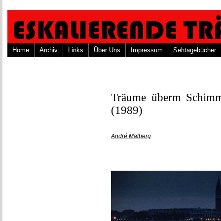
Home
Archiv
Links
Über Uns
Impressum
Sehtagebücher
Träume überm Schimme
(1989)
André Malberg