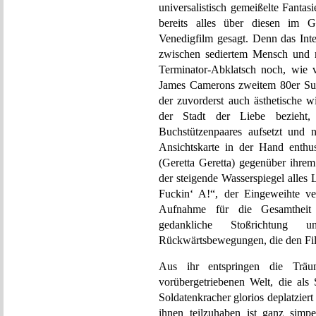
universalistisch gemeißelte Fantas
bereits alles über diesen im 
Venedigfilm gesagt. Denn das Inte
zwischen sediertem Mensch und m
Terminator-Abklatsch noch, wie v
James Camerons zweitem 80er Su
der zuvorderst auch ästhetische wi
der Stadt der Liebe bezieht,
Buchstützenpaares aufsetzt und na
Ansichtskarte in der Hand enthus
(Geretta Geretta) gegenüber ihre
der steigende Wasserspiegel alles 
Fuckin‘ A!“, der Eingeweihte ver
Aufnahme für die Gesamtheit d
gedankliche Stoßrichtung 
Rückwärtsbewegungen, die den Fi
Aus ihr entspringen die Träum
vorübergetriebenen Welt, die als 
Soldatenkracher glorios deplatzie
ihnen teilzuhaben ist ganz simpel