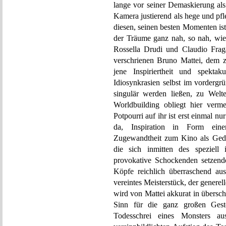
lange vor seiner Demaskierung als
Kamera justierend als hege und pfl
diesen, seinen besten Momenten is
der Träume ganz nah, so nah, wie
Rossella Drudi und Claudio Frag
verschrienen Bruno Mattei, dem z
jene Inspiriertheit und spektak
Idiosynkrasien selbst im vordergr
singulär werden ließen, zu Welt
Worldbuilding obliegt hier ver
Potpourri auf ihr ist erst einmal nu
da, Inspiration in Form einer
Zugewandtheit zum Kino als Geda
die sich inmitten des speziell 
provokative Schockenden setzende
Köpfe reichlich überraschend a
vereintes Meisterstück, der gener
wird von Mattei akkurat in übersc
Sinn für die ganz großen Geste
Todesschrei eines Monsters au