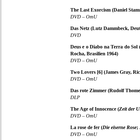
The Last Exorcism (Daniel Sta
DVD – OmU
Das Netz (Lutz Dammbeck, Deut
DVD
Deus e o Diabo na Terra do Sol 
Rocha, Brasilien 1964)
DVD – OmU
Two Lovers [6] (James Gray, Ri
DVD – OmU
Das rote Zimmer (Rudolf Thome
DLP
The Age of Innocence (
Zeit der 
DVD – OmU
La rose de fer (
Die eiserne Rose
;
DVD – OmU