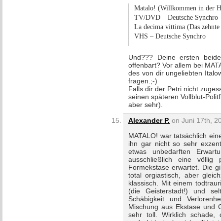
Matalo! (Willkommen in der Hö
TV/DVD – Deutsche Synchro
La decima vittima (Das zehnte 
VHS – Deutsche Synchro
Und??? Deine ersten beiden
offenbart? Vor allem bei MAT
des von dir ungeliebten Ital
fragen.;-)
Falls dir der Petri nicht zuge
seinen späteren Vollblut-Poli
aber sehr).
Alexander P.
on Juni 17th, 2
MATALO! war tatsächlich ein
ihn gar nicht so sehr exzen
etwas unbedarften Erwart
ausschließlich eine völlig
Formekstase erwartet. Die gi
total orgiastisch, aber gleic
klassisch. Mit einem todtrau
(die Geisterstadt!) und se
Schäbigkeit und Verlorenh
Mischung aus Ekstase und Ge
sehr toll. Wirklich schade