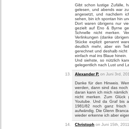
Gibt schon lustige Zufälle,
gelesen, und abends war zuf
angesetzt, und nachdem ic
sehen, bin ich spontan hin 
Dort waren übrigens nur vier
gezielt auf Eno & Byrne ge
Schnelle nicht merken. Ve
Verlinkungen (danke übrigens
Stücke explizit genannt war
deutlich mehr, aber ein Te
gerechnet und deshalb nicht 
einfach mal ins Blaue hinein.
Und siehste, so nützlich kan
gelegentlich nach Lust und La
Alexander P.
on Juni 3rd, 20
Danke für den Hinweis. Wenn
werden, dann sind das noch 
daran kann ich mich nämlich n
nicht merken. Zum Glück 
Youtube. Und da Graf bis au
1981/82 noch ganz frisch
aufwändig. Die Glenn Branca-
wieder erkenne ich aber eigen
Christoph
on Juni 15th, 2011