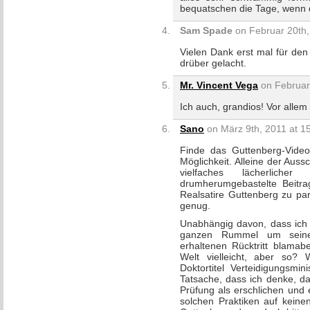
bequatschen die Tage, wenn 
Sam Spade
on Februar 20th,
Vielen Dank erst mal für den
drüber gelacht.
Mr. Vincent Vega
on Februar 
Ich auch, grandios! Vor alle
Sano
on März 9th, 2011 at 1
Finde das Guttenberg-Video
Möglichkeit. Alleine der Aussc
vielfaches lächerlich
drumherumgebastelte Beitrag
Realsatire Guttenberg zu par
genug.
Unabhängig davon, dass ich 
ganzen Rummel um seine 
erhaltenen Rücktritt blamabe
Welt vielleicht, aber so?
Doktortitel Verteidigungsm
Tatsache, dass ich denke, das
Prüfung als erschlichen und
solchen Praktiken auf keine