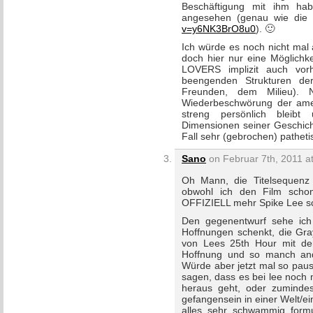
Beschäftigung mit ihm ha
angesehen (genau wie die 
v=y6NK3BrO8u0
). 🙂
Ich würde es noch nicht mal 
doch hier nur eine Möglichkei
LOVERS implizit auch vor
beengenden Strukturen de
Freunden, dem Milieu).
Wiederbeschwörung der amer
streng persönlich bleibt 
Dimensionen seiner Geschich
Fall sehr (gebrochen) pathetis
Sano
on Februar 7th, 2011 a
Oh Mann, die Titelsequenz
obwohl ich den Film scho
OFFIZIELL mehr Spike Lee s
Den gegenentwurf sehe ich
Hoffnungen schenkt, die Gra
von Lees 25th Hour mit de
Hoffnung und so manch and
Würde aber jetzt mal so pau
sagen, dass es bei lee noch
heraus geht, oder zumindes
gefangensein in einer Welt/e
alles sehr schwammig formu