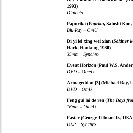
1993)
Digibeta
Papurika (
Paprika
, Satoshi Kon,
Blu-Ray – OmU
Di yi lei xing wei xian (
Söldner k
Hark, Honkong 1980)
35mm – Synchro
Event Horizon (Paul W.S. Ander
DVD – OmeU
Armageddon [3] (Michael Bay, 
DVD – OmU
Feng gui lai de ren (
The Boys fr
16mm – OmeU
Faster (George Tillman Jr., USA
DLP – Synchro