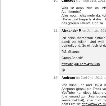
Christoph
on Mai 21st, 2011 
Was ist denn hier los, Al
Atombombe?
Alles weg, nichts mehr da, ke
Düster und tragisch ist das. U
des großen Talents. Und so.
Alexander P.
on Juni 1st, 201
Ich sehe momentan einfach
damit zu füllen. Und was 
befriedigend. So einfach ist d
P.S. @sano:
Guten Appetit!
http://tinyurl.com/4yhuksa
😛
Andreas
on Juni 2nd, 2011 a
Von Brian Eno und David 
Abspann genau ein Track vor
YouTube nur diese bizarrer
(die jemand zur Unterlegun
verwendet hat), aber man mer
dem Film ist:
http://www.you