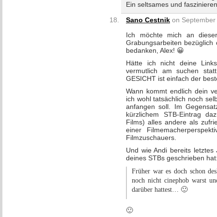
Ein seltsames und fasziniere
Sano Cestnik
on September 
Ich möchte mich an dieser 
Grabungsarbeiten bezüglic
bedanken, Alex! 😀
Hätte ich nicht deine Lin
vermutlich am suchen st
GESICHT ist einfach der beste
Wann kommt endlich dein v
ich wohl tatsächlich noch sel
anfangen soll. Im Gegensatz
kürzlichem STB-Eintrag daz
Films) alles andere als zufr
einer Filmemacherperspekt
Filmzuschauers.
Und wie Andi bereits letzte
deines STBs geschrieben hat
Früher war es doch schon desh
noch nicht cinephob warst un
darüber hattest… 🙂
🙂