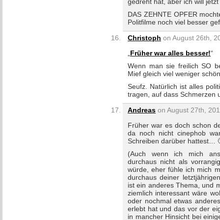
gedreht hat, aber ich will jetz
DAS ZEHNTE OPFER mochte ich
Politfilme noch viel besser ge
Christoph
on August 26th, 2
„
Früher war alles besser!
“
Wenn man sie freilich SO be
Mief gleich viel weniger sc
Seufz. Natürlich ist alles pol
tragen, auf dass Schmerzen u
Andreas
on August 27th, 201
Früher war es doch schon des
da noch nicht cinephob war
Schreiben darüber hattest… 
(Auch wenn ich mich ans
durchaus nicht als vorrangi
würde, eher fühle ich mich
durchaus deiner letztjährig
ist ein anderes Thema, und m
ziemlich interessant wäre wo
oder nochmal etwas anderes i
erlebt hat und das vor der ei
in mancher Hinsicht bei einige