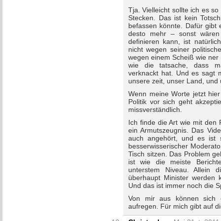
Tja. Vielleicht sollte ich es 
Stecken. Das ist kein Totsc
befassen könnte. Dafür gibt 
desto mehr – sonst wären
definieren kann, ist natürl
nicht wegen seiner politisch
wegen einem Scheiß wie ner D
wie die tatsache, dass m
verknackt hat. Und es sagt 
unsere zeit, unser Land, und 
Wenn meine Worte jetzt hier 
Politik vor sich geht akzeptie
missverständlich.
Ich finde die Art wie mit de
ein Armutszeugnis. Das Vide
auch angehört, und es ist s
besserwisserischer Moderato
Tisch sitzen. Das Problem ge
ist wie die meiste Berich
unterstem Niveau. Allein 
überhaupt Minister werden 
Und das ist immer noch die S
Von mir aus können sich di
aufregen. Für mich gibt auf d