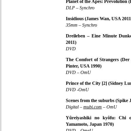
Planet of the Apes: Prevolution
DLP – Synchro
Insidious (James Wan, USA 2011
35mm – Synchro
Dreileben – Eine Minute Dunke
2011)
DVD
The Comfort of Strangers (Der
Pinter, USA 1990)
DVD – OmU
Prince of the City [2] (Sidney L
DVD -OmU
Scenes from the suburbs (Spike 
Digital –
mubi.com
– OmU
Yûreiyashiki no kyôfu: Chi 
Yamamoto, Japan 1970)
DVD – OmeU