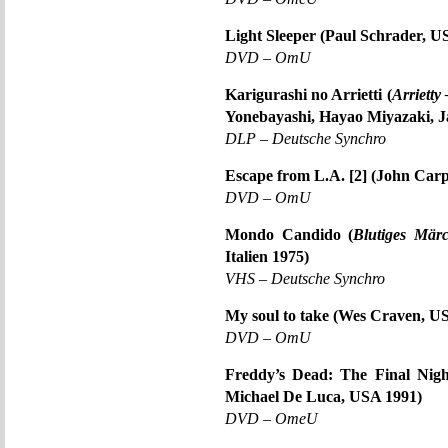
Light Sleeper (Paul Schrader, U
DVD – OmU
Karigurashi no Arrietti (
Arrietty
Yonebayashi, Hayao Miyazaki, J
DLP – Deutsche Synchro
Escape from L.A. [2] (John Car
DVD – OmU
Mondo Candido (
Blutiges Mär
Italien 1975)
VHS – Deutsche Synchro
My soul to take (Wes Craven, U
DVD – OmU
Freddy’s Dead: The Final Nigh
Michael De Luca, USA 1991)
DVD – OmeU