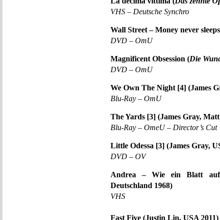
La decima vittima (
Das zehnte O
VHS – Deutsche Synchro
Wall Street – Money never sleeps
DVD – OmU
Magnificent Obsession (
Die Wund
DVD – OmU
We Own The Night [4] (James G
Blu-Ray – OmU
The Yards [3] (James Gray, Mat
Blu-Ray – OmeU – Director’s Cut
Little Odessa [3] (James Gray, 
DVD – OV
Andrea – Wie ein Blatt auf 
Deutschland 1968)
VHS
Fast Five (Justin Lin, USA 2011)