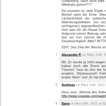
Guttenberg, dann doch bitte
Wikileaks gehört???
Da müssten so viele Köpfe r
Merkel wäre die Erste. Dies
Lächerlichkeit der politi
Ablenkungstaktiken von wi
wichtigeren) tagespolitische
Und was ich als Haupt-Totsc
Aufgrund seines Betrugs wäre 
das sei nun einmal die Hau
Glaubwürdigkeit. Bitte? BIT
EDIT: Das Zitat der Woche ist
Alexander P.
on März 13th, 2
Mit „Er wurde ja nicht wegen 
haben doch alle Dreck am 
Themen“ hast du drei der fü
erwähnt. Glückwunsch! Feh
ersten Stein“ und „Er hat doc
Andreas
on März 14th, 2011 
Dazu eine „Stimme des Volkes“
http://www.youtube.com/wa
Sano
on Mai 18th, 2011 at 0