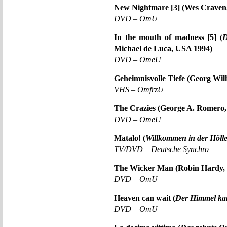
New Nightmare [3] (Wes Craven
DVD – OmU
In the mouth of madness [5] (
D
Michael de Luca
, USA 1994)
DVD – OmeU
Geheimnisvolle Tiefe (Georg Wil
VHS – OmfrzU
The Crazies (George A. Romero
DVD – OmeU
Matalo! (
Willkommen in der Höll
TV/DVD – Deutsche Synchro
The Wicker Man (Robin Hardy, 
DVD – OmU
Heaven can wait (
Der Himmel ka
DVD – OmU