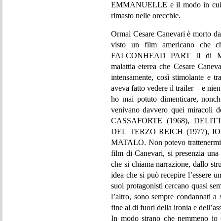
EMMANUELLE e il modo in cui pro
rimasto nelle orecchie.
Ormai Cesare Canevari è morto da a
visto un film americano che ch
FALCONHEAD PART II di Micha
malattia eterea che Cesare Canev
intensamente, così stimolante e t
aveva fatto vedere il trailer – e n
ho mai potuto dimenticare, nonché
venivano davvero quei miracoli
CASSAFORTE (1968), DELIT
DEL TERZO REICH (1977), IO,
MATALO. Non potevo trattenermi d
film di Canevari, si presenzia una 
che si chiama narrazione, dallo stru
idea che si può recepire l’essere 
suoi protagonisti cercano quasi sem
l’altro, sono sempre condannati a 
fine al di fuori della ironia e dell’a
In modo strano che nemmeno io 