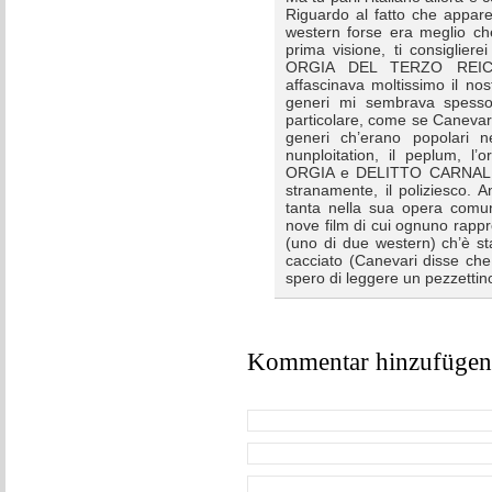
Riguardo al fatto che appare
western forse era meglio ch
prima visione, ti consigl
ORGIA DEL TERZO REICH, 
affascinava moltissimo il no
generi mi sembrava spesso
particolare, come se Canevari 
generi ch’erano popolari 
nunploitation, il peplum, 
ORGIA e DELITTO CARNALE n
stranamente, il poliziesco.
tanta nella sua opera comun
nove film di cui ognuno rap
(uno di due western) ch’è stat
cacciato (Canevari disse che
spero di leggere un pezzettino
Kommentar hinzufügen