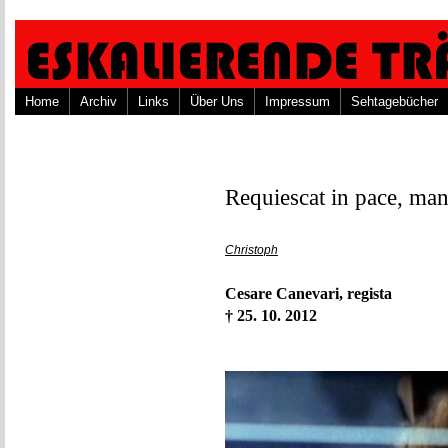
Home
Archiv
Links
Über Uns
Impressum
Sehtagebücher
Requiescat in pace, man
Christoph
Cesare Canevari, regista
† 25. 10. 2012