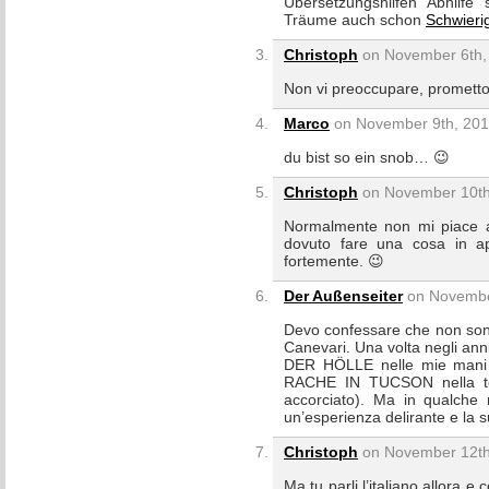
Übersetzungshilfen Abhilfe 
Träume auch schon
Schwieri
Christoph
on November 6th, 
Non vi preoccupare, prometto
Marco
on November 9th, 201
du bist so ein snob… 😉
Christoph
on November 10th,
Normalmente non mi piace af
dovuto fare una cosa in a
fortemente. 😉
Der Außenseiter
on November
Devo confessare che non sono 
Canevari. Una volta negli an
DER HÖLLE nelle mie mani 
RACHE IN TUCSON nella tele
accorciato). Ma in qualch
un’esperienza delirante e la s
Christoph
on November 12th,
Ma tu parli l’italiano allora