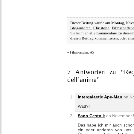
Dieser Beitrag wurde am Montag, Nove
Blogautoren
,
Christoph
,
Filmschaffen
Sie können alle Kommentare zu diesem
diesen Beitrag
kommentieren
, oder ei
«
Filmvorschau #5
7 Antworten zu “Requ
dell’anima”
Intergalactic Ape-Man
on No
Watt?!
Sano Cestnik
on November 5
Das habe ich mir auch schon
ein oder anderen von uns n