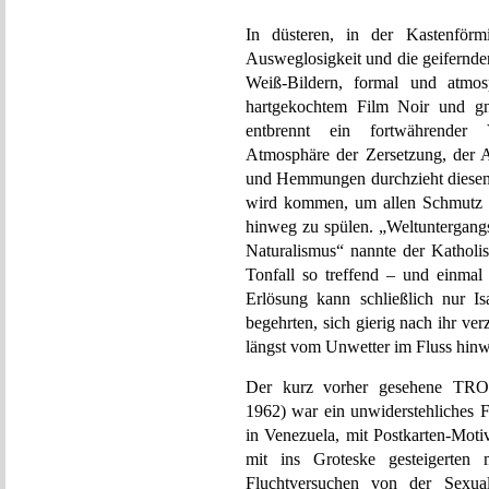
In düsteren, in der Kastenförm
Ausweglosigkeit und die geifernd
Weiß-Bildern, formal und atmosp
hartgekochtem Film Noir und gna
entbrennt ein fortwährender V
Atmosphäre der Zersetzung, der Au
und Hemmungen durchzieht diesen
wird kommen, um allen Schmutz u
hinweg zu spülen. „Weltuntergangs
Naturalismus“ nannte der Katholis
Tonfall so treffend – und einma
Erlösung kann schließlich nur Is
begehrten, sich gierig nach ihr ver
längst vom Unwetter im Fluss hi
Der kurz vorher gesehene T
1962) war ein unwiderstehliches 
in Venezuela, mit Postkarten-Mo
mit ins Groteske gesteigerten
Fluchtversuchen von der Sexual