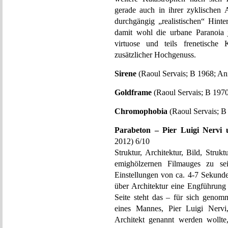
gerade auch in ihrer zyklischen 
durchgängig „realistischen“ Hin
damit wohl die urbane Paranoia j
virtuose und teils frenetische
zusätzlicher Hochgenuss.
Sirene
(Raoul Servais; B 1968; Ani
Goldframe
(Raoul Servais; B 1970
Chromophobia
(Raoul Servais; B
Parabeton – Pier Luigi Nervi
2012) 6/10
Struktur, Architektur, Bild, Struk
emighölzernen Filmauges zu sein
Einstellungen von ca. 4-7 Sekunden
über Architektur eine Engführung
Seite steht das – für sich genom
eines Mannes, Pier Luigi Nervi
Architekt genannt werden wollte