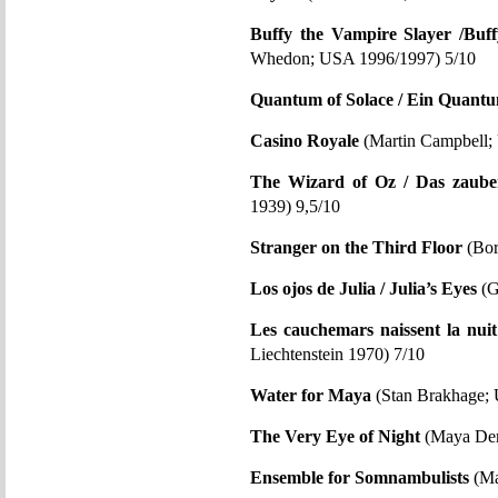
Buffy the Vampire Slayer /Buf
Whedon; USA 1996/1997) 5/10
Quantum of Solace / Ein Quantu
Casino Royale
(Martin Campbell;
The Wizard of Oz / Das zaube
1939) 9,5/10
Stranger on the Third Floor
(Bor
Los ojos de Julia / Julia’s Eyes
(G
Les cauchemars naissent la nui
Liechtenstein 1970) 7/10
Water for Maya
(Stan Brakhage;
The Very Eye of Night
(Maya Der
Ensemble for Somnambulists
(Ma