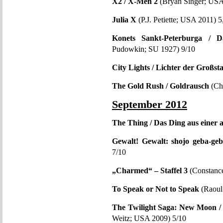
X2 / X-Men 2
(Bryan Singer; USA
Julia X
(P.J. Petiette; USA 2011) 5
Konets Sankt-Peterburga / 
Pudowkin; SU 1927) 9/10
City Lights / Lichter der Großst
The Gold Rush / Goldrausch
(Ch
September 2012
The Thing / Das Ding aus einer 
Gewalt! Gewalt: shojo geba-geb
7/10
„Charmed“ – Staffel 3
(Constanc
To Speak or Not to Speak
(Raoul 
The Twilight Saga: New Moon / 
Weitz; USA 2009) 5/10