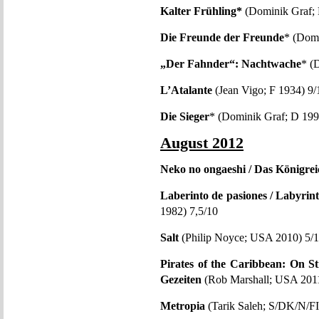
Kalter Frühling*
(Dominik Graf; 
Die Freunde der Freunde
* (Domi
„Der Fahnder“: Nachtwache
* (
L’Atalante
(Jean Vigo; F 1934) 9/
Die Sieger
* (Dominik Graf; D 199
August 2012
Neko no ongaeshi / Das Königrei
Laberinto de pasiones / Labyrin
1982) 7,5/10
Salt
(Philip Noyce; USA 2010) 5/
Pirates of the Caribbean: On S
Gezeiten
(Rob Marshall; USA 2011
Metropia
(Tarik Saleh; S/DK/N/FI