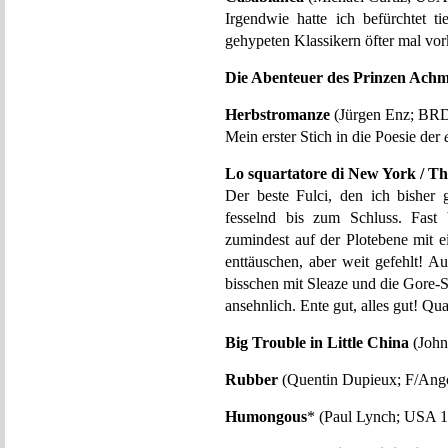
Irgendwie hatte ich befürchtet ti
gehypeten Klassikern öfter mal vo
Die Abenteuer des Prinzen Ach
Herbstromanze
(Jürgen Enz; BRD
Mein erster Stich in die Poesie der
Lo squartatore di New York / T
Der beste Fulci, den ich bisher 
fesselnd bis zum Schluss. Fast
zumindest auf der Plotebene mit e
enttäuschen, aber weit gefehlt! A
bisschen mit Sleaze und die Gore-S
ansehnlich. Ente gut, alles gut! 
Big Trouble in Little China
(John
Rubber
(Quentin Dupieux; F/Ango
Humongous
* (Paul Lynch; USA 1