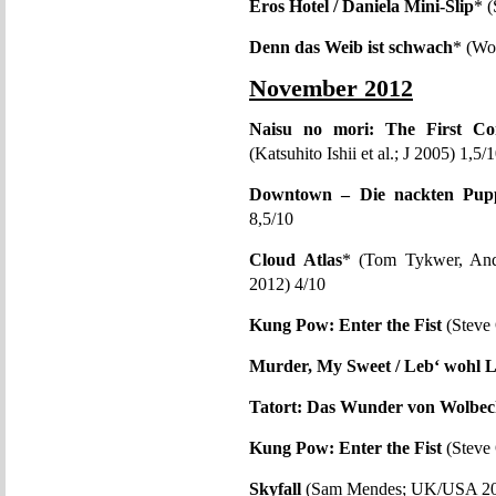
Eros Hotel / Daniela Mini-Slip
* (
Denn das Weib ist schwach
* (Wo
November 2012
Naisu no mori: The First Con
(Katsuhito Ishii et al.; J 2005) 1,5/
Downtown – Die nackten Pupp
8,5/10
Cloud Atlas
* (Tom Tykwer, An
2012) 4/10
Kung Pow: Enter the Fist
(Steve
Murder, My Sweet / Leb‘ wohl L
Tatort: Das Wunder von Wolbe
Kung Pow: Enter the Fist
(Steve
Skyfall
(Sam Mendes; UK/USA 20