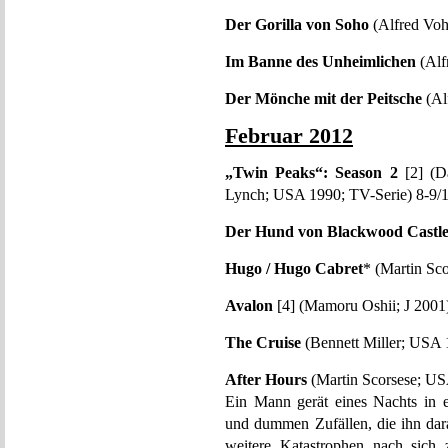
Der Gorilla von Soho
(Alfred Vo
Im Banne des Unheimlichen
(Alf
Der Mönche mit der Peitsche
(Al
Februar 2012
„Twin Peaks“: Season 2
[2] (Da
Lynch; USA 1990; TV-Serie) 8-9/
Der Hund von Blackwood Castl
Hugo / Hugo Cabret
* (Martin Sc
Avalon
[4] (Mamoru Oshii; J 2001)
The Cruise
(Bennett Miller; USA 
After Hours
(Martin Scorsese; US
Ein Mann gerät eines Nachts in e
und dummen Zufällen, die ihn da
weitere Katastrophen nach sich 