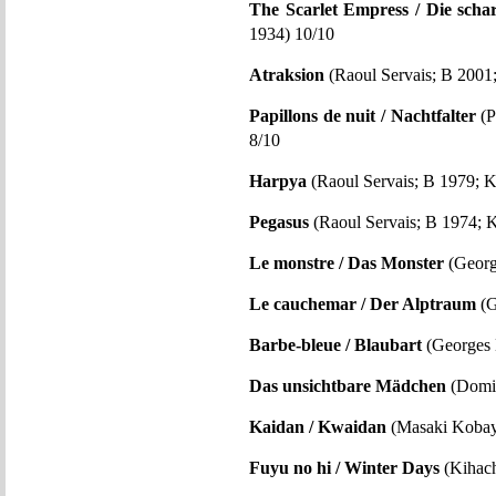
The Scarlet Empress / Die schar
1934) 10/10
Atraksion
(Raoul Servais; B 2001;
Papillons de nuit / Nachtfalter
(P
8/10
Harpya
(Raoul Servais; B 1979; K
Pegasus
(Raoul Servais; B 1974; K
Le monstre / Das Monster
(Georg
Le cauchemar / Der Alptraum
(G
Barbe-bleue / Blaubart
(Georges 
Das unsichtbare Mädchen
(Domin
Kaidan / Kwaidan
(Masaki Kobaya
Fuyu no hi / Winter Days
(Kihach