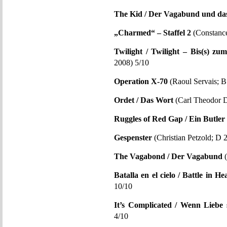
The Kid / Der Vagabund und da
„Charmed“ – Staffel 2
(Constanc
Twilight / Twilight – Bis(s) z
2008) 5/10
Operation X-70
(Raoul Servais; B
Ordet / Das Wort
(Carl Theodor D
Ruggles of Red Gap / Ein Butler
Gespenster
(Christian Petzold; D 
The Vagabond / Der Vagabund
(
Batalla en el cielo / Battle in H
10/10
It’s Complicated / Wenn Liebe 
4/10