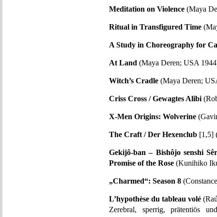
Meditation on Violence
(Maya Der
Ritual in Transfigured Time
(May
A Study in Choreography for C
At Land
(Maya Deren; USA 1944)
Witch’s Cradle
(Maya Deren; USA
Criss Cross / Gewagtes Alibi
(Rob
X-Men Origins: Wolverine
(Gavi
The Craft / Der Hexenclub
[1,5]
Gekijô-ban – Bishôjo senshi S
Promise of the Rose
(Kunihiko Ik
„Charmed“: Season 8
(Constance
L’hypothèse du tableau volé
(Raú
Zerebral, sperrig, prätentiös u