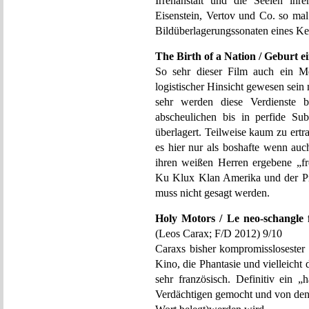
Irrenanstalt und die Seelen ihr
Eisenstein, Vertov und Co. so mal
Bildüberlagerungssonaten eines K
The Birth of a Nation / Geburt e
So sehr dieser Film auch ein Mei
logistischer Hinsicht gewesen sein 
sehr werden diese Verdienste
abscheulichen bis in perfide Sub
überlagert. Teilweise kaum zu ert
es hier nur als boshafte wenn auc
ihren weißen Herren ergebene „fr
Ku Klux Klan Amerika und der Pri
muss nicht gesagt werden.
Holy Motors / Le neo-schangle f
(Leos Carax; F/D 2012) 9/10
Caraxs bisher kompromisslosester
Kino, die Phantasie und vielleicht d
sehr französisch. Definitiv ein „
Verdächtigen gemocht und von den 