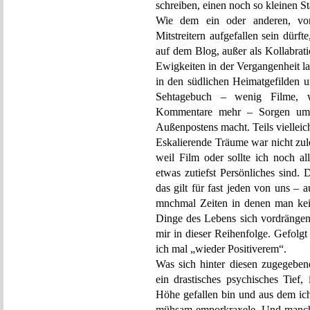
schreiben, einen noch so kleinen S
Wie dem ein oder anderen, vo
Mitstreitern aufgefallen sein dürf
auf dem Blog, außer als Kollabrat
Ewigkeiten in der Vergangenheit l
in den südlichen Heimatgefilden 
Sehtagebuch – wenig Filme, w
Kommentare mehr – Sorgen um d
Außenpostens macht. Teils vielleich
Eskalierende Träume war nicht zule
weil Film oder sollte ich noch al
etwas zutiefst Persönliches sind.
das gilt für fast jeden von uns – 
mnchmal Zeiten in denen man kei
Dinge des Lebens sich vordrängen
mir in dieser Reihenfolge. Gefolgt
ich mal „wieder Positiverem“.
Was sich hinter diesen zugegebene
ein drastisches psychisches Tief,
Höhe gefallen bin und aus dem ic
mühsam emporkraxele. Und manchm