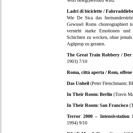
Wort belegt)werden wird.
Ladri di biciclette / Fahrraddieb
Wie De Sica das Ineinanderströ
Gewusel Roms choreographiert ist
versteht starke Emotionen und t
Schichten zu wecken, ohne jemals 
Agitprop zu geraten.
The Great Train Robbery / Der
1903) 7/10
Roma, città aperta / Rom, offene
Das Unheil
(Peter Fleischmann; B
In Their Room: Berlin
(Travis M
In Their Room: San Francisco
(T
Terror 2000 – Intensivstation 
1994) 9/10