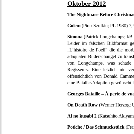
Oktober 2012
The Nightmare Before Christma
Golem
(Piotr Szulkin; PL 1980) 7,
Simona
(Patrick Longchamps; I/B 
Leider im falschen Bildformat g
„L’histoire de l’oeil“ die die mor
adäquaten Bilderschangel zu trans
von Longchamps, was schade is
Regisseurs. Eine letzlich nie ver
offensichtlich von Donald Camme
eine Bataille-Adaption gewünscht h
Georges Bataille – À perte de vu
On Death Row
(Werner Herzog;
Ai no kusabi 2
(Katsuhito Akiyama
Potiche / Das Schmuckstück
(Fra