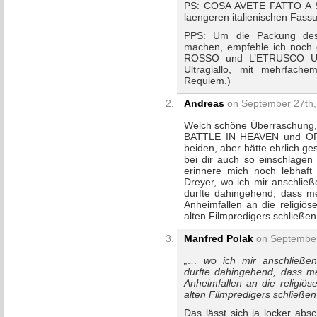
PS: COSA AVETE FATTO A S
laengeren italienischen Fass
PPS: Um die Packung des P
machen, empfehle ich noc
ROSSO und L’ETRUSCO UCC
Ultragiallo, mit mehrfache
Requiem.)
Andreas
on September 27th,
Welch schöne Überraschung, 
BATTLE IN HEAVEN und ORDE
beiden, aber hätte ehrlich ge
bei dir auch so einschlagen 
erinnere mich noch lebhaf
Dreyer, wo ich mir anschlie
durfte dahingehend, dass me
Anheimfallen an die religiö
alten Filmpredigers schließe
Manfred Polak
on September
„… wo ich mir anschließen
durfte dahingehend, dass me
Anheimfallen an die religiö
alten Filmpredigers schließen
Das lässt sich ja locker abs