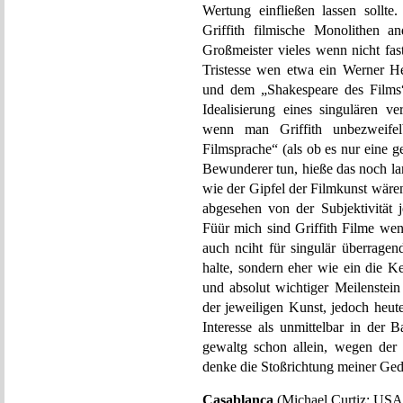
Wertung einfließen lassen sollt
Griffith filmische Monolithen a
Großmeister vieles wenn nicht fast
Tristesse wen etwa ein Werner He
und dem „Shakespeare des Films
Idealisierung eines singulären v
wenn man Griffith unbezweife
Filmsprache“ (als ob es nur eine g
Bewunderer tun, hieße das noch lan
wie der Gipfel der Filmkunst wär
abgesehen von der Subjektivität j
Füür mich sind Griffith Filme we
auch nciht für singulär überragen
halte, sondern eher wie ein die Ke
und absolut wichtiger Meilenstei
der jeweiligen Kunst, jedoch heut
Interesse als unmittelbar in der 
gewaltg schon allein, wegen der 
denke die Stoßrichtung meiner Ged
Casablanca
(Michael Curtiz; USA