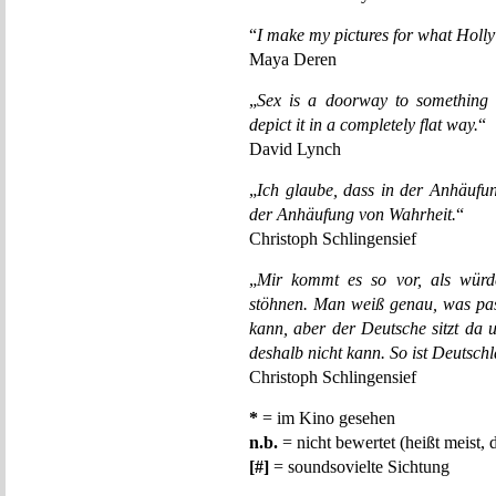
“
I make my pictures for what Holly
Maya Deren
„
Sex is a doorway to something 
depict it in a completely flat way.
“
David Lynch
„
Ich glaube, dass in der Anhäufu
der Anhäufung von Wahrheit.
“
Christoph Schlingensief
„
Mir kommt es so vor, als würd
stöhnen. Man weiß genau, was pas
kann, aber der Deutsche sitzt da 
deshalb nicht kann. So ist Deutsch
Christoph Schlingensief
*
= im Kino gesehen
n.b.
= nicht bewertet (heißt meist, 
[#]
= soundsovielte Sichtung