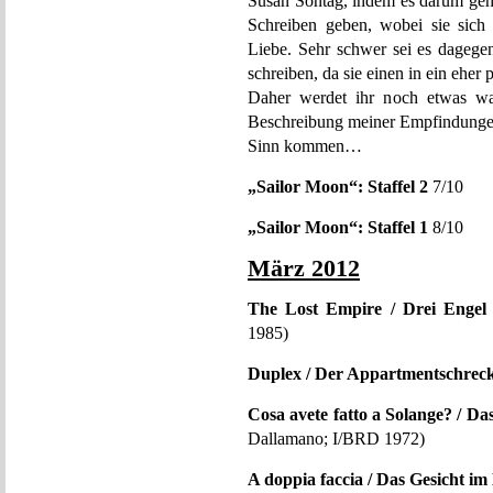
Susan Sontag, indem es darum geh
Schreiben geben, wobei sie sich 
Liebe. Sehr schwer sei es dageg
schreiben, da sie einen in ein eher
Daher werdet ihr noch etwas war
Beschreibung meiner Empfindu
Sinn kommen…
„Sailor Moon“: Staffel 2
7/10
„Sailor Moon“: Staffel 1
8/10
März 2012
The Lost Empire / Drei Engel 
1985)
Duplex / Der Appartmentschrec
Cosa avete fatto a Solange? / D
Dallamano; I/BRD 1972)
A doppia faccia / Das Gesicht i