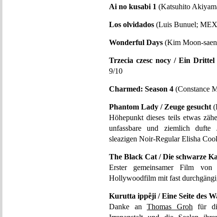
Ai no kusabi 1
(Katsuhito Akiyama
Los olvidados
(Luis Bunuel; MEX
Wonderful Days
(Kim Moon-saeng
Trzecia czesc nocy / Ein Dritte
9/10
Charmed: Season 4
(Constance M
Phantom Lady / Zeuge gesucht
(
Höhepunkt dieses teils etwas zähen
unfassbare und ziemlich dufte
sleazigen Noir-Regular Elisha Cook
The Black Cat / Die schwarze Ka
Erster gemeinsamer Film von 
Hollywoodfilm mit fast durchgängi
Kurutta ippêji / Eine Seite des 
Danke an
Thomas Groh
für di