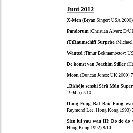
Juni 2012
X-Men
(Bryan Singer; USA 2000)
Pandorum
(Christian Alvart; D/U
(T)Raumschiff Surprise
(Michael
Wanted
(Timur Bekmambetov; US
De komst van Joachim Stiller
(Ha
Moon
(Duncan Jones; UK 2009) 7
„Bishôjo senshi Sêrâ Mûn Superst
1994-5) 7/10
Dung Fong Bat Bai: Fung wan 
Raymond Lee, Hong Kong 1993) 
Sien lui yau wan III: Do do do 
Hong Kong 1992) 8/10