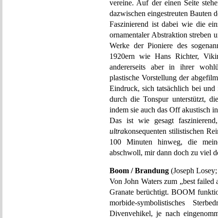
vereine. Auf der einen Seite steh
dazwischen eingestreuten Bauten de
Faszinierend ist dabei wie die ein
ornamentaler Abstraktion streben 
Werke der Pioniere des sogenann
1920ern wie Hans Richter, Viki
andererseits aber in ihrer wohl
plastische Vorstellung der abgefil
Eindruck, sich tatsächlich bei un
durch die Tonspur unterstützt, di
indem sie auch das Off akustisch in
Das ist wie gesagt faszinieren
ultra
konsequenten stilistischen R
100 Minuten hinweg, die meine
abschwoll, mir dann doch zu viel d
Boom / Brandung
(Joseph Losey;
Von John Waters zum „best failed a
Granate berüchtigt. BOOM funktion
morbide-symbolistisches Sterbe
Divenvehikel, je nach eingenomm