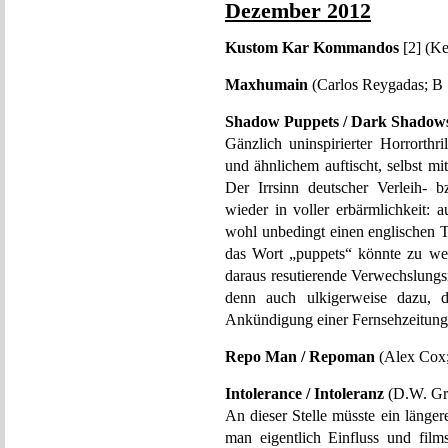
Dezember 2012
Kustom Kar Kommandos
[2] (Ke
Maxhumain
(Carlos Reygadas; B 
Shadow Puppets / Dark Shadow
Gänzlich uninspirierter Horrorthr
und ähnlichem auftischt, selbst m
Der Irrsinn deutscher Verleih- b
wieder in voller erbärmlichkeit
wohl unbedingt einen englischen T
das Wort „puppets“ könnte zu we
daraus resutierende Verwechslungs
denn auch ulkigerweise dazu, d
Ankündigung einer Fernsehzeitung 
Repo Man / Repoman
(Alex Cox;
Intolerance / Intoleranz
(D.W. Gri
An dieser Stelle müsste ein länge
man eigentlich Einfluss und film