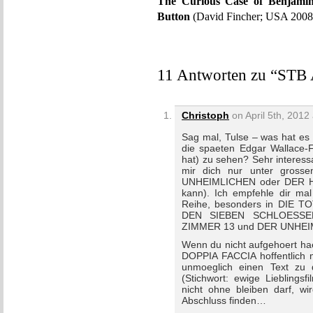
The Curious Case of Benjamin
Button
(David Fincher; USA 2008)
11 Antworten zu “STB 
Christoph
on April 5th, 2012
Sag mal, Tulse – was hat es 
die spaeten Edgar Wallace-
hat) zu sehen? Sehr interess
mir dich nur unter gross
UNHEIMLICHEN oder DER 
kann). Ich empfehle dir mal
Reihe, besonders in DIE
DEN SIEBEN SCHLOESS
ZIMMER 13 und DER UNHE
Wenn du nicht aufgehoert ha
DOPPIA FACCIA hoffentlich m
unmoeglich einen Text zu d
(Stichwort: ewige Lieblings
nicht ohne bleiben darf, w
Abschluss finden…