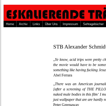
Home
Archiv
Links
Über Uns
Impressum
Sehtagebücher
STB Alexander Schmid
„
Ye know, acid trips were pretty c
the movie would have to be someth
something like having fucking Jesu
Abel Ferrara
„
There was an American journali
[after a screening of THE PIL
naked male bodies in this film‘ I m
just wallpaper that are are hardly
Peter Greenaway