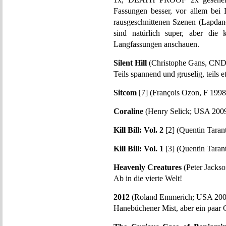
Fassungen besser, vor allem be
rausgeschnittenen Szenen (Lapdanc
sind natürlich super, aber di
Langfassungen anschauen.
Silent Hill
(Christophe Gans, CND
Teils spannend und gruselig, teils 
Sitcom
[7] (François Ozon, F 1998
Coraline
(Henry Selick; USA 2009
Kill Bill: Vol. 2
[2] (Quentin Taran
Kill Bill: Vol. 1
[3] (Quentin Taran
Heavenly Creatures
(Peter Jacks
Ab in die vierte Welt!
2012
(Roland Emmerich; USA 200
Hanebüchener Mist, aber ein paar G