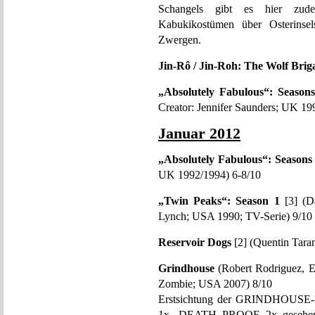
Schangels gibt es hier zudem
Kabukikostümen über Osterinsels
Zwergen.
Jin-Rô / Jin-Roh: The Wolf Brig
„Absolutely Fabulous“: Season
Creator: Jennifer Saunders; UK 19
Januar 2012
„Absolutely Fabulous“: Seasons
UK 1992/1994) 6-8/10
„Twin Peaks“: Season 1
[3] (Da
Lynch; USA 1990; TV-Serie) 9/10
Reservoir Dogs
[2] (Quentin Tara
Grindhouse
(Robert Rodriguez, E
Zombie; USA 2007) 8/10
Erstsichtung der GRINDHOUSE-
1x, DEATH PROOF 2x gesehen. 