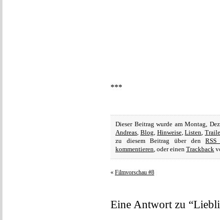
***
Dieser Beitrag wurde am Montag, Dez
Andreas
,
Blog
,
Hinweise
,
Listen
,
Trail
zu diesem Beitrag über den
RSS 
kommentieren
, oder einen
Trackback
vo
«
Filmvorschau #8
Eine Antwort zu “Liebli