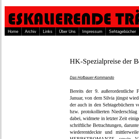
Home
Archiv
Links
Über Uns
Impressum
Sehtagebücher
HK-Spezialpreise der B
Das Hofbauer-Kommando
Bereits der 9. außerordentlich
Januar, von dem Silvia jüngst wie
der auch in den Sehtagebüchern 
bzw. protokollierten Niederschlag
dabei, widmete in letzter Zeit ein
schriftliche Betrachtungen, darun
wiederentdeckte und mittlerwei
HERBSTROMANZE
sowie
V