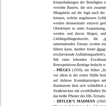
Körperhaltungen der Beteiligten e
verrohte Bauern, die sich zusam
Mistgabeln auf die Jagd nach der 
können, welche ungeheuren Gefühl
werden demonstrativ entzwei ger
Oberkörper so unter Anspannung,
werden und davon fliegen; un
Lieblingsfilmgeräusche, die „
untermalenden Einsatz (wohin ein
führen kann, darüber leistet
diese
erschreckende Aufklärungsarbeit!)
Mit einer lobenden Erwähnun
Retrospektiven-Beiträge bedacht w
–
PIÈGES
(1939), ein früher „I
vor allem in der ersten Hälfte be
auf dubiose Kontaktanzeigen ant
Bartänzerin lässt sich schließlic
Straßenecken mit zweifelhaften H
das heiße Pflaster des HK-Terrains
–
HITLER’S MADMAN
(1943)