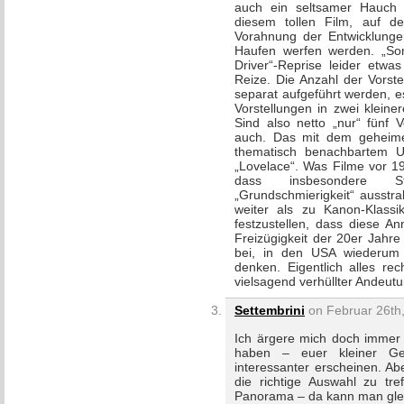
auch ein seltsamer Hauch v
diesem tollen Film, auf d
Vorahnung der Entwicklung
Haufen werfen werden. „Some
Driver“-Reprise leider etwa
Reize. Die Anzahl der Vorste
separat aufgeführt werden, es
Vorstellungen in zwei kleine
Sind also netto „nur“ fünf 
auch. Das mit dem geheime
thematisch benachbartem 
„Lovelace“. Was Filme vor 19
dass insbesondere S
„Grundschmierigkeit“ ausstra
weiter als zu Kanon-Klass
festzustellen, dass diese A
Freizügigkeit der 20er Jahre
bei, in den USA wiederum
denken. Eigentlich alles re
vielsagend verhüllter Andeutun
Settembrini
on Februar 26th,
Ich ärgere mich doch immer
haben – euer kleiner Ge
interessanter erscheinen. Ab
die richtige Auswahl zu tr
Panorama – da kann man gle