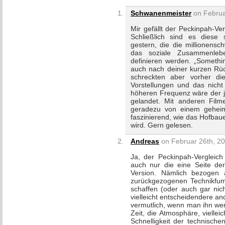
Schwanenmeister
on Februa
Mir gefällt der Peckinpah-Ve
Schließlich sind es diese
gestern, die die millionen
das soziale Zusammenlebe
definieren werden. „Somethin
auch nach deiner kurzen Rüc
schreckten aber vorher di
Vorstellungen und das nicht
höheren Frequenz wäre der 
gelandet. Mit anderen Fil
geradezu von einem geheim
faszinierend, wie das Hofba
wird. Gern gelesen.
Andreas
on Februar 26th, 20
Ja, der Peckinpah-Vergleich 
auch nur die eine Seite der 
Version. Nämlich bezogen 
zurückgezogenen Technikfumm
schaffen (oder auch gar nich
vielleicht entscheidendere an
vermutlich, wenn man ihn wen
Zeit, die Atmosphäre, vielle
Schnelligkeit der technische