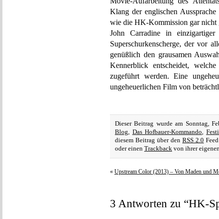
Movie-Aufarbeitung des Attentat
Klang der englischen Aussprache 
wie die HK-Kommission gar nicht ge
John Carradine in einzigartiger 
Superschurkenscherge, der vor a
genüßlich den grausamen Auswahl
Kennerblick entscheidet, welch
zugeführt werden. Eine ungeheu
ungeheuerlichen Film von beträcht
Dieser Beitrag wurde am Sonntag, Fe
Blog
,
Das Hofbauer-Kommando
,
Fest
diesem Beitrag über den
RSS 2.0
Feed 
oder einen
Trackback
von ihrer eigenen
«
Upstream Color (2013) – Von Maden und M
3 Antworten zu “HK-Spe