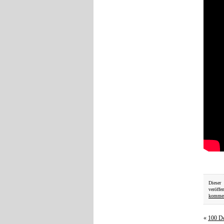
Dieser
veröffe
kommen
«
100 De