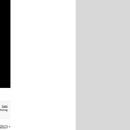
,
Sano
Beitrag
(2015)
»