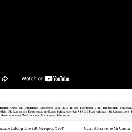
 Beitrag wurde am Donnerstag, September 15th, 2016 in den Kategorien
Blog
,
Blogautoren
,
Hinweise
ntlicht. Sie können alle Kommentare zu diesem Beitrag über den
RSS 2.0
Feed verfolgen. Sie können diesen 
tieren
, oder einen
Trackback
von ihrer eigenen Seite setzen.
utsche Lieblingsfilme #59: Metropolis (1984)
Golan: A Farewell to Mr Cinema 