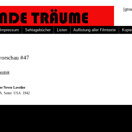
[gtra
Impressum
Sehtagebücher
Listen
Auflistung aller Filmtexte
Kopie
vorschau #47
estnik
e Never Lovelier
 A. Seiter USA 1942