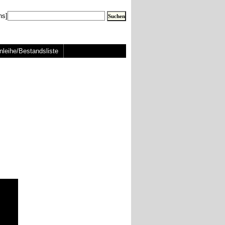
ns]
nleihe/Bestandsliste