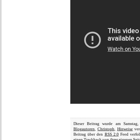
Dieser Beitrag wurde am Samstag
Blogautoren
,
Christoph
,
Hinweise
ver
Beitrag über den
RSS 2.0
Feed verfol
einen
Trackback
von ihrer eigenen Seit