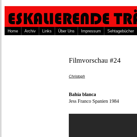
Home
Archiv
Links
Über Uns
Impressum
Sehtagebücher
Filmvorschau #24
Christoph
Bahía blanca
Jess Franco Spanien 1984