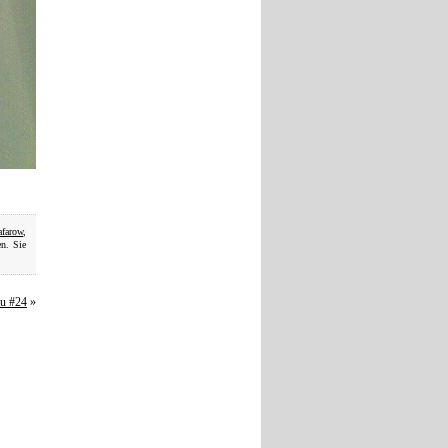
afarow
,
n. Sie
au #24
»