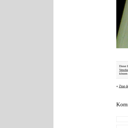
Dieser 
Verschi
können 
«
Zitat 
Komm