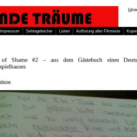
[gtra
Impressum
Sehtagebücher
Listen
Auflistung aller Filmtexte
Kopie
 of Shame #2 – aus dem Gästebuch eines Deuts
spielhauses
afarow