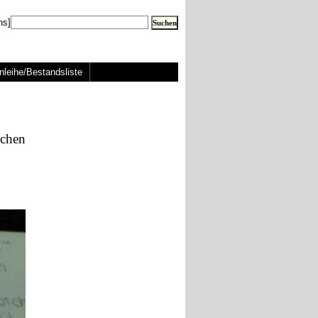
ns]
nleihe/Bestandsliste
chen