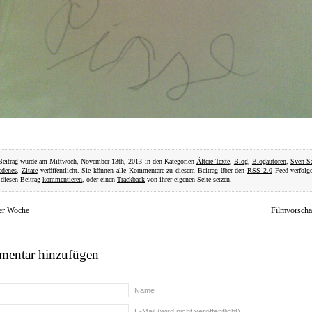
Beitrag wurde am Mittwoch, November 13th, 2013 in den Kategorien
Ältere Texte
,
Blog
,
Blogautoren
,
Sven S
edenes
,
Zitate
veröffentlicht. Sie können alle Kommentare zu diesem Beitrag über den
RSS 2.0
Feed verfolge
diesen Beitrag
kommentieren
, oder einen
Trackback
von ihrer eigenen Seite setzen.
der Woche
Filmvorsch
entar hinzufügen
Name
E-Mail (wird nicht veröffentlicht)