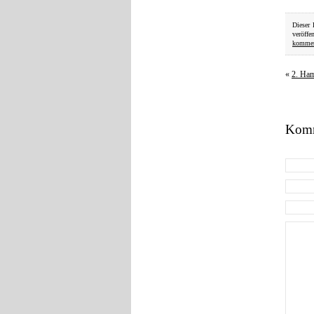
Dieser
veröffe
kommen
«
2. Ham
Komm