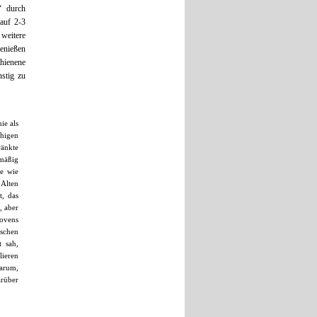
“ durch
 auf 2-3
 weitere
genießen
hienene
nstig zu
ie als
chigen
ränkte
smäßig
le wie
 Alten
t, das
, aber
Movens
ischen
t sah,
lieren
darum,
rüber