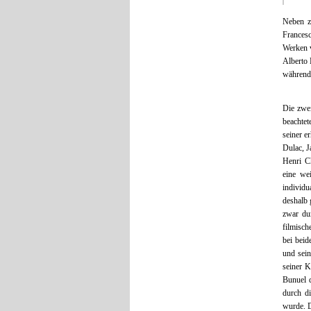
Neben z
Frances
Werken v
Alberto 
während 
Die zwei
beachtet
seiner e
Dulac, J
Henri Ch
eine we
individu
deshalb 
zwar du
filmisch
bei beid
und sei
seiner K
Bunuel 
durch d
wurde. D