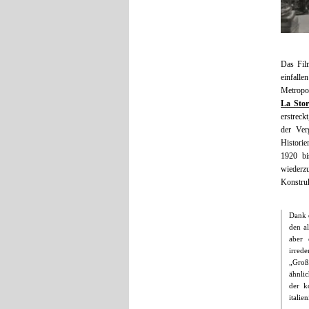
Das Fil
einfalle
Metropo
La Stor
erstreck
der Ver
Historie
1920 bi
wiederz
Konstruk
Dank 
den a
aber 
irred
„Groß
ähnlic
der k
italie