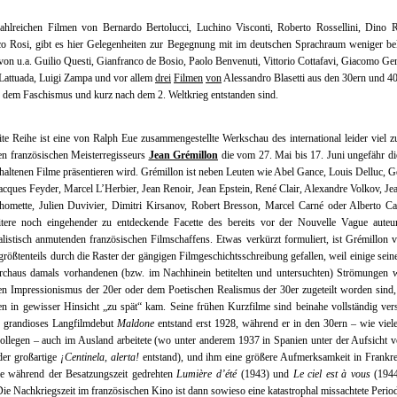
ahlreichen Filmen von Bernardo Bertolucci, Luchino Visconti, Roberto Rossellini, Dino R
co Rosi, gibt es hier Gelegenheiten zur Begegnung mit im deutschen Sprachraum weniger be
on u.a. Guilio Questi, Gianfranco de Bosio, Paolo Benvenuti, Vittorio Cottafavi, Giacomo Ge
Lattuada, Luigi Zampa und vor allem
drei
Filmen
von
Alessandro Blasetti aus den 30ern und 40
dem Faschismus und kurz nach dem 2. Weltkrieg entstanden sind.
te Reihe ist eine von Ralph Eue zusammengestellte Werkschau des international leider viel 
en französischen Meisterregisseurs
Jean Grémillon
die vom 27. Mai bis 17. Juni ungefähr di
rhaltenen Filme präsentieren wird. Grémillon ist neben Leuten wie Abel Gance, Louis Delluc, 
acques Feyder, Marcel L’Herbier, Jean Renoir, Jean Epstein, René Clair, Alexandre Volkov, Je
omette, Julien Duvivier, Dimitri Kirsanov, Robert Bresson, Marcel Carné oder Alberto Ca
itere noch eingehender zu entdeckende Facette des bereits vor der Nouvelle Vague auteuri
alistisch anmutenden französischen Filmschaffens. Etwas verkürzt formuliert, ist Grémillon vi
größtenteils durch die Raster der gängigen Filmgeschichtsschreibung gefallen, weil einige sein
rchaus damals vorhandenen (bzw. im Nachhinein betitelten und untersuchten) Strömungen 
en Impressionismus der 20er oder dem Poetischen Realismus der 30er zugeteilt worden sind,
en in gewisser Hinsicht „zu spät“ kam. Seine frühen Kurzfilme sind beinahe vollständig ver
n grandioses Langfilmdebut
Maldone
entstand erst 1928, während er in den 30ern – wie viel
ollegen – auch im Ausland arbeitete (wo unter anderem 1937 in Spanien unter der Aufsicht 
der großartige
¡Centinela, alerta!
entstand), und ihm eine größere Aufmerksamkeit in Frankre
ie während der Besatzungszeit gedrehten
Lumière d’été
(1943) und
Le ciel est à vous
(1944
ie Nachkriegszeit im französischen Kino ist dann sowieso eine katastrophal missachtete Period