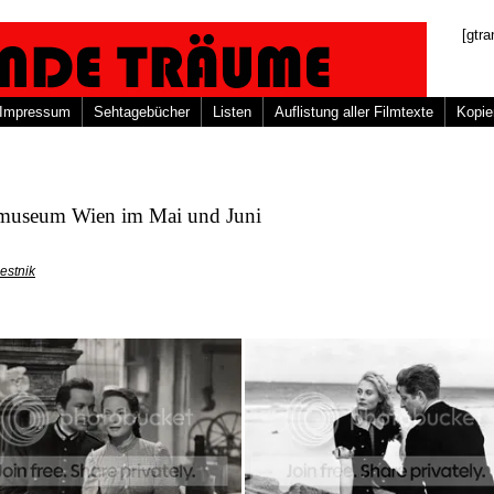
[gtra
Impressum
Sehtagebücher
Listen
Auflistung aller Filmtexte
Kopie
museum Wien im Mai und Juni
estnik