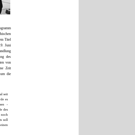
rogramm
chischen
m Titel
9. Juni
handlung
ung des
aten von
ne Zeit
 um die
l seit
rde es
sen ­
de des
r noch
s soll
 einen