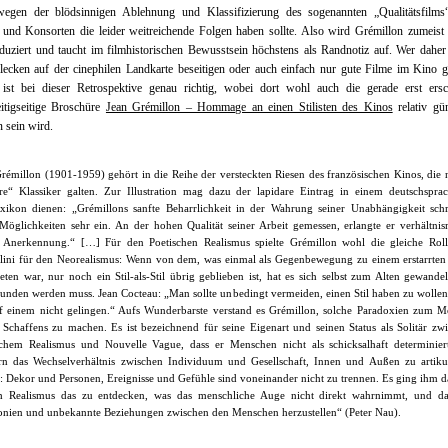
 wegen der blödsinnigen Ablehnung und Klassifizierung des sogenannten „Qualitätsfilms
 und Konsorten die leider weitreichende Folgen haben sollte. Also wird Grémillon zumeist
duziert und taucht im filmhistorischen Bewusstsein höchstens als Randnotiz auf. Wer daher
lecken auf der cinephilen Landkarte beseitigen oder auch einfach nur gute Filme im Kino 
 ist bei dieser Retrospektive genau richtig, wobei dort wohl auch die gerade erst ersc
eitigseitige Broschüre
Jean Grémillon – Hommage an einen Stilisten des Kinos
relativ gü
 sein wird.
rémillon (1901-1959) gehört in die ­Reihe der versteckten Riesen des französischen ­Kinos, die n
ere“ Klassiker galten. Zur Illustration mag dazu der lapidare Eintrag in einem deutschspra
exikon dienen: „Grémillons sanfte Beharrlichkeit in der Wahrung seiner Unabhängigkeit sch
 Möglichkeiten sehr ein. An der hohen Qualität seiner Arbeit gemessen, erlangte er verhältni
 Anerkennung.“ […] Für den Poetischen Realismus spielte Grémillon wohl die gleiche Rol
llini für den Neorealismus: Wenn von dem, was einmal als Gegenbewegung zu einem erstarrten
eten war, nur noch ein Stil-als-Stil übrig geblieben ist, hat es sich selbst zum Alten gewandel
unden werden muss. Jean Cocteau: „Man sollte unbedingt vermeiden, einen Stil haben zu wollen
rf einem nicht gelingen.“ Aufs Wunderbarste verstand es ­Grémillon, solche Paradoxien zum 
 Schaffens zu ­machen. Es ist bezeichnend für seine Eigenart und seinen Status als Solitär zw
schem Realismus und Nouvelle Vague, dass er Menschen nicht als schicksalhaft determinier
rn das Wechselverhältnis zwischen Individuum und Gesellschaft, Innen und Außen zu artiku
e: Dekor und Personen, Ereignisse und Gefühle sind voneinander nicht zu trennen. Es ging ihm 
h Realismus das zu entdecken, was das menschliche Auge nicht direkt wahrnimmt, und da
nien und unbekannte Beziehungen zwischen den Menschen herzustellen“ (Peter Nau).