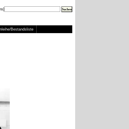
ns]
nleihe/Bestandsliste