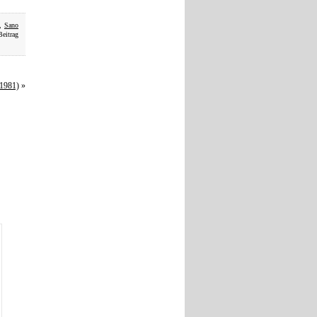
,
Sano
Beitrag
(1981)
»