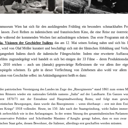
mmuseum Wien hat sich für den ausklingenden Frühling ein besonders schmackhaftes P
n lassen. Zwei Reihen zu italienischem und französischem Kino, die eine Reise zur österrei
le während der kommenden Wochen fast aufzudrängen scheinen. Das erste Programm mit de
ia. Visionen der Geschichte Italiens
das am 12. Mai seinen Anfang nahm und sich bis 1
t, wird von Olaf Möller kuratiert und beschäftigt sich mit der filmischen Abbildung und Ver
gangenheit Italiens durch die italienische Filmgeschichte. Indem eine erweiterte Auffass
nfilms zugrundegelegt wird handelt es sich bei einigen der 33 Filme – deren Produktionsd
s 2010 reichen – auch um (damals) gegenwärtige Reflexionen die vor allem ihre eige
uspiegeln scheinen. Es geht in dieser Verflechtung von Zeitebenen also wohl vor allem
tion von Geschichte selbst. im Ankündigungstext heißt es dazu:
der patriotischen Vereinigung des Landes im Zuge des „Risorgimento“ stand 1861 zum ersten Ma
lten Römern wieder ein nationales Gebilde namens „Italia“ auf der Landkarte. Ein Ganzes wu
erst 1870/71 mit der Einnahme und Hauptstadtwerdung Roms; und folgt man gewis
entistischen Bewegungen, dann wurde das Risorgimento – wenn überhaupt – erst mit dem En
en Kriegs“ 1918 vollendet. Heute, im 150. Jahr nach der Staatsgründung, wirkt Italien imme
h ­zerbrechlich wie in den Anfangstagen. In der ersten Sitzung des gesamtitalienischen Parlament
onservative Politiker und Schriftsteller Massimo d’Azeglio ­gesagt haben, dass es nun zwar
nischen Staat gebe, dessen Bewohner, die Italiener, allerdings erst geschaffen werden müssten.