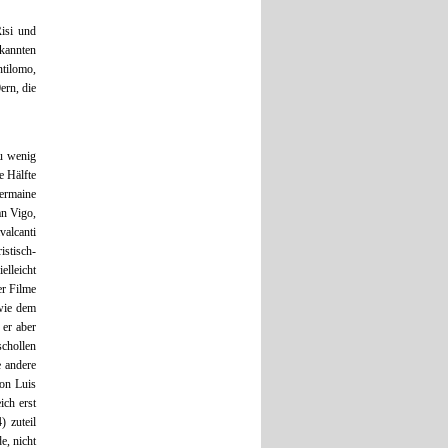
isi und
kannten
ntilomo,
ern, die
zu wenig
e Hälfte
Germaine
an Vigo,
valcanti
stisch-
elleicht
er Filme
wie dem
 er aber
schollen
e andere
von Luis
ich erst
) zuteil
e, nicht