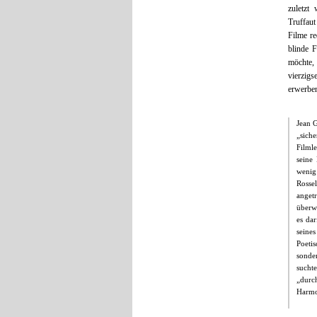
zuletzt
Truffaut
Filme re
blinde F
möchte,
vierzigs
erwerben
Jean G
„sich
Filml
seine
wenig
Rosse
angetr
überw
es da
seines
Poeti
sonde
sucht
„durc
Harmo