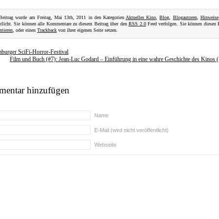
 Beitrag wurde am Freitag, Mai 13th, 2011 in den Kategorien
Aktuelles Kino
,
Blog
,
Blogautoren
,
Hinweise
ntlicht. Sie können alle Kommentare zu diesem Beitrag über den
RSS 2.0
Feed verfolgen. Sie können diesen 
tieren
, oder einen
Trackback
von ihrer eigenen Seite setzen.
burger SciFi-Horror-Festival
Film und Buch (#7): Jean-Luc Godard – Einführung in eine wahre Geschichte des Kinos 
entar hinzufügen
Name
E-Mail (wird nicht veröffentlicht)
Webseite