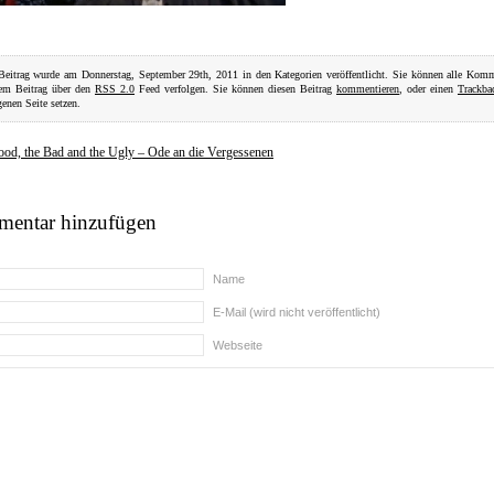
Beitrag wurde am Donnerstag, September 29th, 2011 in den Kategorien veröffentlicht. Sie können alle Kom
sem Beitrag über den
RSS 2.0
Feed verfolgen. Sie können diesen Beitrag
kommentieren
, oder einen
Trackba
genen Seite setzen.
od, the Bad and the Ugly – Ode an die Vergessenen
entar hinzufügen
Name
E-Mail (wird nicht veröffentlicht)
Webseite