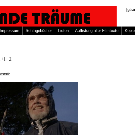
[gtra
Impressum
Sehtagebücher
Listen
Auflistung aller Filmtexte
Kopie
d+l+2
estnik