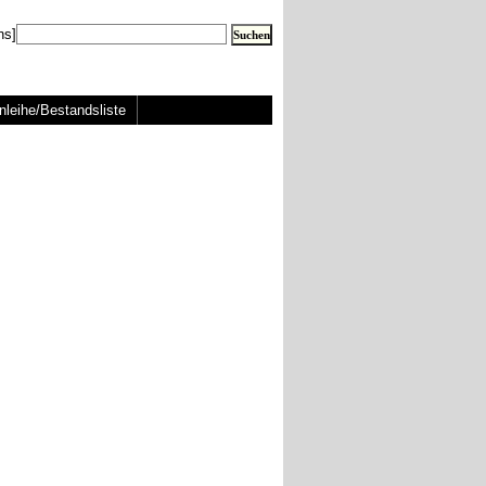
ns]
nleihe/Bestandsliste