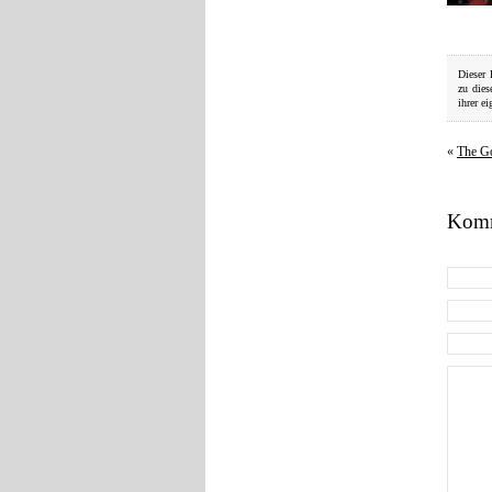
Dieser 
zu die
ihrer ei
«
The Go
Komm