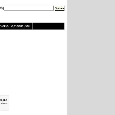
ns]
nleihe/Bestandsliste
en alle
r einen