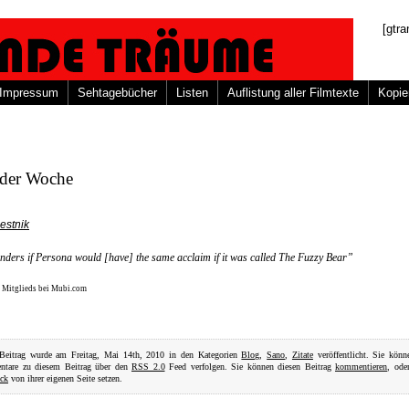
[gtra
Impressum
Sehtagebücher
Listen
Auflistung aller Filmtexte
Kopie
 der Woche
estnik
ders if Persona would [have] the same acclaim if it was called The Fuzzy Bear”
s Mitglieds bei Mubi.com
 Beitrag wurde am Freitag, Mai 14th, 2010 in den Kategorien
Blog
,
Sano
,
Zitate
veröffentlicht. Sie könn
tare zu diesem Beitrag über den
RSS 2.0
Feed verfolgen. Sie können diesen Beitrag
kommentieren
, ode
ack
von ihrer eigenen Seite setzen.