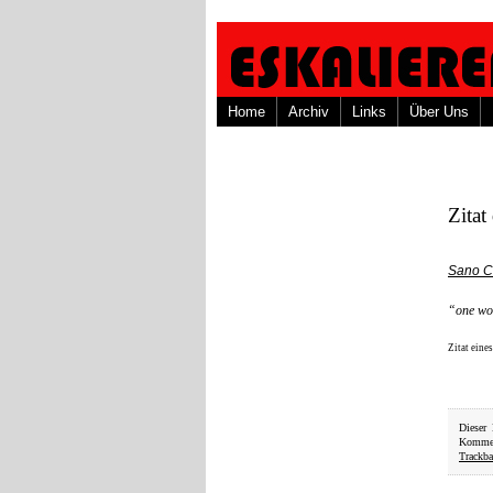
Home
Archiv
Links
Über Uns
Zitat
Sano C
“one won
Zitat eine
Dieser
Kommen
Trackb