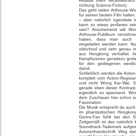
Realität mehr verantwortlic
richtung Science-Fiction).
Das geht vielen Arthouse-Won
für seinen besten Film halten 
– aber natürlich irgendwie i
kann so etwas profanes wie 
sein? Anscheinend will Wo
Arthouse-Publikum versöhn
haben, dass man auch mi
eingeladen werden kann. Nur 
oldschool und sehr genau in 
aus Hongkong verhaftet. 
Kampfszenen geradezu grotesk,
für den gediegenen westli
damit.
Schließlich werden die Actio
komplett vom Action-Regisse
und nicht Wong Kar-Wai. S
gerade eben dieser Kontrast
eigentlich so spannend. Won
dem Zuschauer hier schon sc
Faszination.
Die Musik entspricht da auch
im phantastischen Hongkon
Genre-Fan fühlt bei den Syn
Zeitgemäß ist das natürlich
Soundtrack-Tademark aufgewä
Autorenhandschrift. Weg da