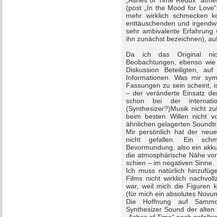
„Ashes of Time Redux“ atme
(post „In the Mood for Love“
mehr wirklich schmecken k
enttäuschenden und irgendwi
sehr ambivalente Erfahrung 
ihn zunächst bezeichnen), au
Da ich das Original ni
Beobachtungen, ebenso wie d
Diskussion Beteiligten, auf
Informationen. Was mir sym
Fassungen zu sein scheint, i
– der veränderte Einsatz d
schon bei der internat
(Synthesizer?)Musik nicht zu
beim besten Willen nicht vo
ähnlichen gelagerten Soundtr
Mir persönlich hat der neue
nicht gefallen. Ein schm
Bevormundung, also ein akkus
die atmosphärische Nähe von
schien – im negativen Sinne.
Ich muss natürlich hinzufüg
Films nicht wirklich nachvol
war, weil mich die Figuren k
(für mich ein absolutes Novu
Die Hoffnung auf Sammo
Synthesizer Sound der alten