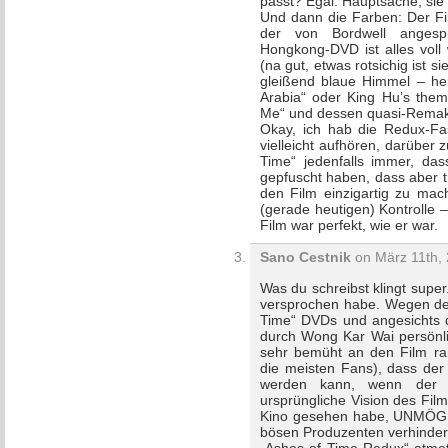
passt? Egal. Hauptsache, sie
Und dann die Farben: Der Fil
der von Bordwell angesp
Hongkong-DVD ist alles voll
(na gut, etwas rotsichig ist s
gleißend blaue Himmel – her
Arabia“ oder King Hu’s them
Me“ und dessen quasi-Remak
Okay, ich hab die Redux-Fa
vielleicht aufhören, darüber 
Time“ jedenfalls immer, da
gepfuscht haben, dass aber 
den Film einzigartig zu mac
(gerade heutigen) Kontrolle – 
Film war perfekt, wie er war.
Sano Cestnik
on März 11th, 
Was du schreibst klingt supe
versprochen habe. Wegen der
Time“ DVDs und angesichts 
durch Wong Kar Wai persönlic
sehr bemüht an den Film ra
die meisten Fans), dass der
werden kann, wenn der M
ursprüngliche Vision des Film
Kino gesehen habe, UNMÖGLI
bösen Produzenten verhindert