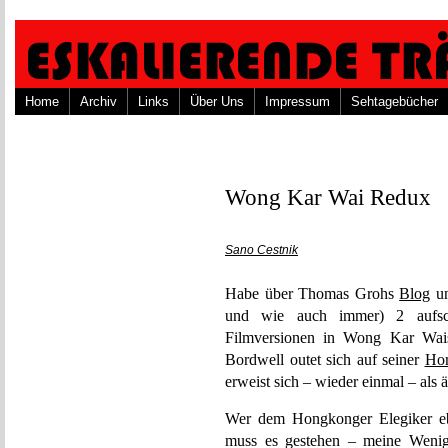
Home
Archiv
Links
Über Uns
Impressum
Sehtagebücher
Wong Kar Wai Redux
Sano Cestnik
Habe über Thomas Grohs
Blog
un
und wie auch immer) 2 aufsch
Filmversionen in Wong Kar Wais
Bordwell outet sich auf seiner
Ho
erweist sich – wieder einmal – als 
Wer dem Hongkonger Elegiker ebe
muss es gestehen – meine Wenigke