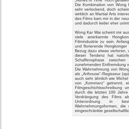
„Ashes of Time“ noch gefalle
Die Kombination von Wong K
sehr verlockend, doch schein
wirklich an Martial Arts inte
des Films kam mir in der neu
und dadurch leider eher unint
Wong Kar Wai scheint mir aus 
viele anerkannte Hongko
Filmindustrie zu sein. Anfan
und florierende Hongkonger 
Bezug dazu etwas verloren, u
dieser Tendenz hat natürl
Schaffensphase zwisch
zunehmenden Entfremdung v
Die Wahrnehmung von Wongs
als „Arthouse“-Regisseur (spä
auch sehr ähnlich wie Michel
von „Kommerz“ getrennt, ei
Filmgeschichtsschreibung u
durch die letzten 100 Jahre 
Verdrängung des Films al
Unterordnung in bes
Wahrnehmungsformen, die d
eingeschränkte gesellschaft