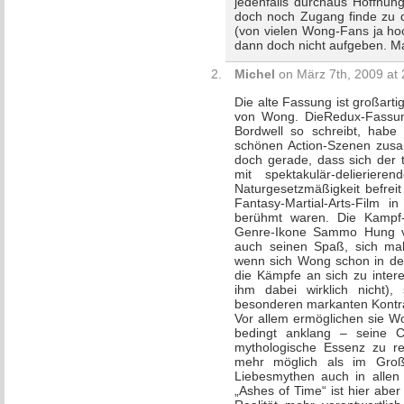
jedenfalls durchaus Hoffnun
doch noch Zugang finde zu di
(von vielen Wong-Fans ja hoc
dann doch nicht aufgeben. 
Michel
on März 7th, 2009 at 
Die alte Fassung ist großarti
von Wong. DieRedux-Fassun
Bordwell so schreibt, habe 
schönen Action-Szenen zusa
doch gerade, dass sich der
mit spektakulär-delierier
Naturgesetzmäßigkeit befrei
Fantasy-Martial-Arts-Film
berühmt waren. Die Kampf-
Genre-Ikone Sammo Hung vera
auch seinen Spaß, sich ma
wenn sich Wong schon in der 
die Kämpfe an sich zu intere
ihm dabei wirklich nicht
besonderen markanten Kontra
Vor allem ermöglichen sie W
bedingt anklang – seine Cha
mythologische Essenz zu re
mehr möglich als im Gro
Liebesmythen auch in allen
„Ashes of Time“ ist hier aber