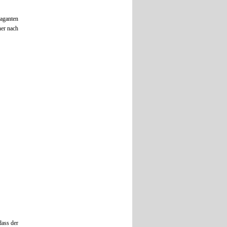
vaganten
her nach
dass der