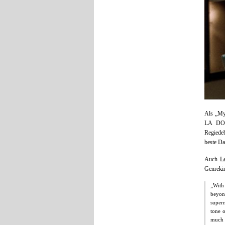
Als „Mys
LA DO
Regiedeb
beste Da
Auch
L
Genreki
„With 
beyon
super
tone o
much m