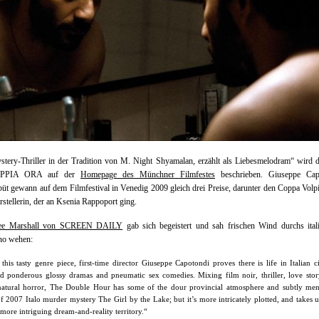
tery-Thriller in der Tradition von M. Night Shyamalan, erzählt als Liebesmelodram“ wird 
PPIA ORA auf der
Homepage des Münchner Filmfestes
beschrieben. Giuseppe Cap
üt gewann auf dem Filmfestival in Venedig 2009 gleich drei Preise, darunter den Coppa Volpi
rstellerin, der an Ksenia Rappoport ging.
ee Marshall von SCREEN DAILY
gab sich begeistert und sah frischen Wind durchs ital
no wehen:
this tasty genre piece, first-time director Giuseppe Capotondi proves there is life in Italian 
d ponderous glossy dramas and pneumatic sex comedies. Mixing film noir, thriller, love sto
natural horror, The Double Hour has some of the dour provincial atmosphere and subtly me
f 2007 Italo murder mystery The Girl by the Lake; but it’s more intricately plotted, and takes u
ore intriguing dream-and-reality territory.“