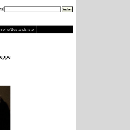
ns]
nleihe/Bestandsliste
eppe