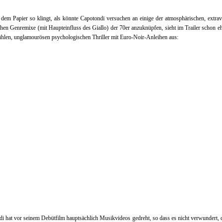
dem Papier so klingt, als könnte Capotondi versuchen an einige der atmosphärischen, extra
schen Genremixe (mit Haupteinfluss des Giallo) der 70er anzuknüpfen, sieht im Trailer schon e
hlen, unglamourösen psychologischen Thriller mit Euro-Noir-Anleihen aus:
i hat vor seinem Debütfilm hauptsächlich Musikvideos gedreht, so dass es nicht verwundert, 