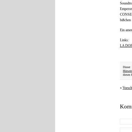
Soundtra
Emperor
CONSEG
bißchen 
Ein amer
Links:
LA DOP
Dieser
Hinwei
diesen 
«
Vorsc
Komm