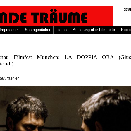
[gtra
Impressum
Sehtagebücher
Listen
Auflistung aller Filmtexte
Kopie
schau Filmfest München: LA DOPPIA ORA (Gius
tondi)
er Pfaehler