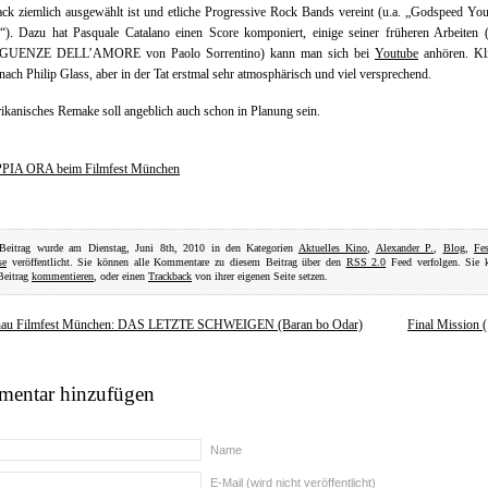
ck ziemlich ausgewählt ist und etliche Progressive Rock Bands vereint (u.a. „Godspeed Yo
“). Dazu hat Pasquale Catalano einen Score komponiert, einige seiner früheren Arbeiten 
UENZE DELL’AMORE von Paolo Sorrentino) kann man sich bei
Youtube
anhören. Kli
nach Philip Glass, aber in der Tat erstmal sehr atmosphärisch und viel versprechend.
ikanisches Remake soll angeblich auch schon in Planung sein.
PIA ORA beim Filmfest München
 Beitrag wurde am Dienstag, Juni 8th, 2010 in den Kategorien
Aktuelles Kino
,
Alexander P.
,
Blog
,
Fes
se
veröffentlicht. Sie können alle Kommentare zu diesem Beitrag über den
RSS 2.0
Feed verfolgen. Sie 
Beitrag
kommentieren
, oder einen
Trackback
von ihrer eigenen Seite setzen.
hau Filmfest München: DAS LETZTE SCHWEIGEN (Baran bo Odar)
Final Mission 
entar hinzufügen
Name
E-Mail (wird nicht veröffentlicht)