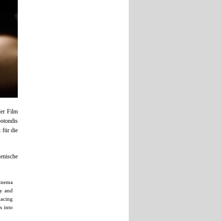
der Film
otondis
 für die
ienische
cinema
ry and
nacing
s into