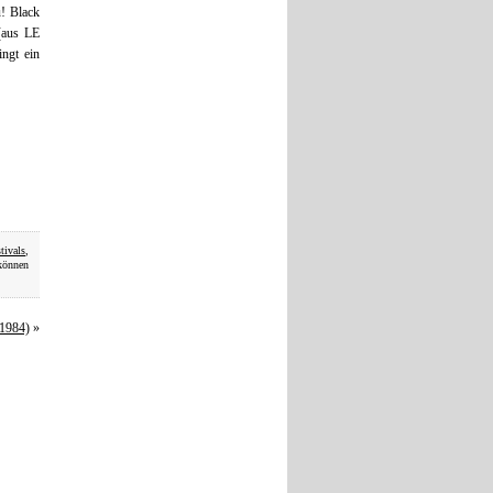
u! Black
(aus LE
ngt ein
tivals
,
können
(1984)
»