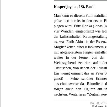
Kasperljagd auf St. Pauli
Man kann es diesem Film wahrlich n
präsentiert bereits in den ersten 
plagen wird. Fritz Honka (Jonas Da
vier Wänden, eingepflanzt wie l
der kulissenhaften Raumgestaltung
es, was Fatih Akins in der Essenz
Möglichkeiten einer Kinokamera z
mit abgespreiztem Finger einfall
weiter in der Ferne, von der 
Weitestgehend zentriert auf o
Tristtischen, von denen der Frühstü
Ein wenig erinnert das an Peter S
genoß – keine schöner Erinner
ausschnittsweise das Räumliche 
folgen allein den Figuren auf
nächsten.
Weiterlesen “Zeitnah ge
Mai 28, 2019 
Malberg
,
Bl