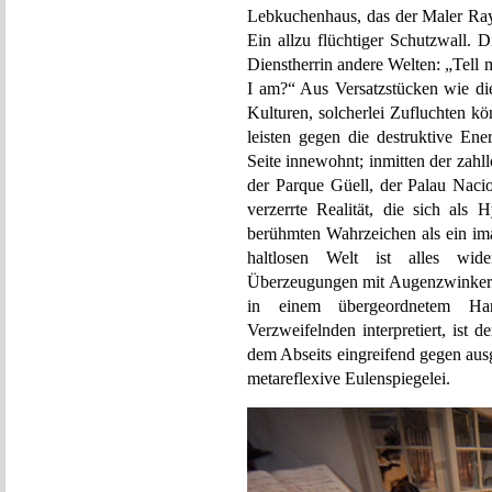
Lebkuchenhaus, das der Maler Ray
Ein allzu flüchtiger Schutzwall. D
Dienstherrin andere Welten: „Tell m
I am?“ Aus Versatzstücken wie die
Kulturen, solcherlei Zufluchten kön
leisten gegen die destruktive En
Seite innewohnt; inmitten der zah
der Parque Güell, der Palau Naci
verzerrte Realität, die sich als 
berühmten Wahrzeichen als ein ima
haltlosen Welt ist alles wid
Überzeugungen mit Augenzwinkern 
in einem übergeordnetem Ha
Verzweifelnden interpretiert, ist
dem Abseits eingreifend gegen ausg
metareflexive Eulenspiegelei.