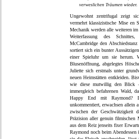
verweslichen Träumen wieder.
Ungewohnt zentrifugal zeigt si
vermehrt klassizistische Mise en 
Mechanik werden alle weiteren im 
Weiterfassung des Schnittes,
McCambridge den Abschiedstanz v
sortiert sich ein bunter Aussätzig
einer Spieluhr um sie herum. W
Blusenöffnung, abgelegtes Hösch
Juliette sich erstmals unter grun
neuen Heimstätten entkleiden. Bi
wie diese mutwillig den Blick 
immergleich befahrenen Wald, da
Happy End mit Raymond? Die
unkommentiert, erwachsen allein a
zwischen der Geschwätzigkeit da
Präzision aller genuin filmischen 
aus dem Reiz jenseits fixer Erwar
Raymond noch beim Abendessen in e
sie das Fleisch anschneiden, läss