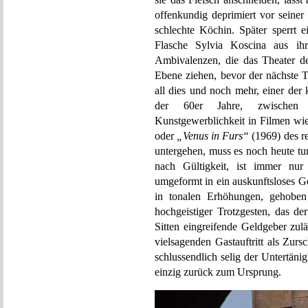
offenkundig deprimiert vor seiner
schlechte Köchin. Später sperrt 
Flasche Sylvia Koscina aus ihr
Ambivalenzen, die das Theater d
Ebene ziehen, bevor der nächste Ti
all dies und noch mehr, einer der
der 60er Jahre, zwischen d
Kunstgewerblichkeit in Filmen wi
oder
„Venus in Furs“
(1969) des re
untergehen, muss es noch heute tun
nach Gültigkeit, ist immer nur
umgeformt in ein auskunftsloses G
in tonalen Erhöhungen, gehoben 
hochgeistiger Trotzgesten, das d
Sitten eingreifende Geldgeber zul
vielsagenden Gastauftritt als Zurs
schlussendlich selig der Untertänig
einzig zurück zum Ursprung.