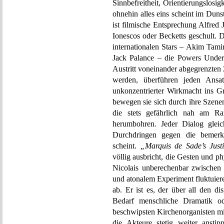
Sinnbefreitheit, Orientierungslosig
ohnehin alles eins scheint im Dun
ist filmische Entsprechung Alfred 
Ionescos oder Becketts geschult. 
internationalen Stars – Akim Tam
Jack Palance – die Powers Undera
Austritt voneinander abgegrenzten Z
werden, überführen jeden Ansat
unkonzentrierter Wirkmacht ins G
bewegen sie sich durch ihre Szenen
die stets gefährlich nah am Ra
herumbohren. Jeder Dialog gleich
Durchdringen gegen die bemerk
scheint.
„Marquis de Sade’s Just
völlig ausbricht, die Gesten und ph
Nicolais unberechenbar zwischen
und atonalem Experiment fluktuier
ab. Er ist es, der über all den d
Bedarf menschliche Dramatik o
beschwipsten Kirchenorganisten m
die Akteure stetig weiter anstip