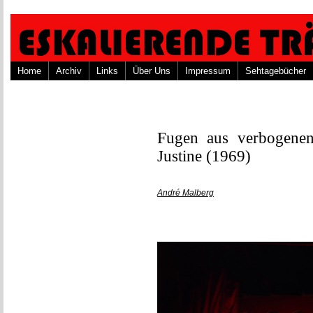
Home
Archiv
Links
Über Uns
Impressum
Sehtagebücher
Fugen aus verbogenen
Justine (1969)
André Malberg