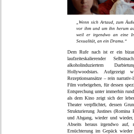
„Wenn sich Artaud, zum Äußer
vor ihm und um ihn herum aus
weil er irgendwo an eine I
Sexualität, an ein Drama.“
Dem Rufe nach ist er ein bizar
laufzeiteskalierender Selbstn
alkoholinduziertem Darbietu
Hollywoodstars. Aufgezeigt 
Rezeptionsansätze – rein narrativ-
Film vorbeigehen, für dessen spez
Entsprechung unter immerhin rund 
als dem Kino zeigt sich der lebe
Theater verpflichtet, dessen Gru
Strukturierung Justines (Romina P
und Abgang, wieder und wieder, 
Abseits heraus irgendwo auf, 
Ernüchterung im Gepäck wieder d