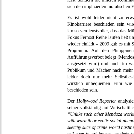
sich den implizierten moralischen F
Es ist wohl leider nicht zu erw
Kinokarriere beschieden sein wi
Umso verdienstvoller, dass das Mü
Fokus Fernost-Reihe laufen ließ u
wieder einlädt – 2009 gab es mit 
Programm. Auf den Philippinen
Aufführungsverbot belegt (Mendoza 
ausgesetzt wird) und auch im wes
Publikum und Macher nach mehr R
leider doch nur mehr Selbstbes
wirklich unbequemen Film wie 
beschieden sein.
Der
Hollywood Reporter
analysie
seiner vollständig auf Wirtschaftl
“Unlike such other Mendoza works
with warmth or exotic social pheno
sketchy slice of crime world nasti
sell even to art houses, as their t