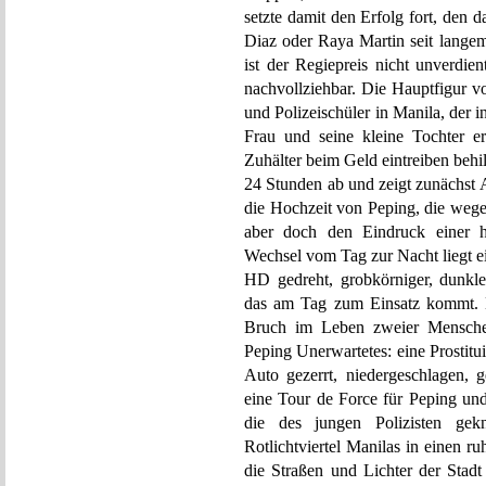
setzte damit den Erfolg fort, den 
Diaz oder Raya Martin seit langem 
ist der Regiepreis nicht unverd
nachvollziehbar. Die Hauptfigur vo
und Polizeischüler in Manila, der 
Frau und seine kleine Tochter e
Zuhälter beim Geld eintreiben behil
24 Stunden ab und zeigt zunächst 
die Hochzeit von Peping, die wege
aber doch den Eindruck einer ha
Wechsel vom Tag zur Nacht liegt ei
HD gedreht, grobkörniger, dunkler
das am Tag zum Einsatz kommt. De
Bruch im Leben zweier Menschen
Peping Unerwartetes: eine Prostitui
Auto gezerrt, niedergeschlagen, ge
eine Tour de Force für Peping und
die des jungen Polizisten gek
Rotlichtviertel Manilas in einen r
die Straßen und Lichter der Stad