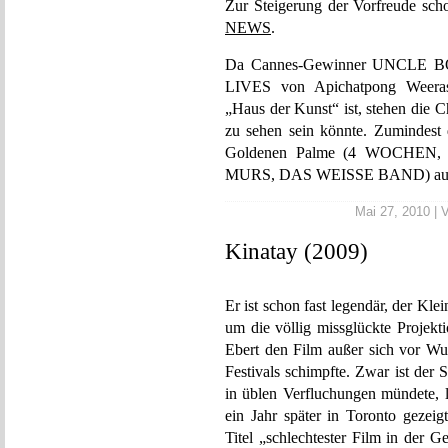
Zur Steigerung der Vorfreude sc
NEWS
.
Da Cannes-Gewinner UNCL
LIVES von Apichatpong Weeras
„Haus der Kunst“ ist, stehen die 
zu sehen sein könnte. Zumindest 
Goldenen Palme (4 WOCHE
MURS, DAS WEISSE BAND) auch i
Mai 27, 2010 | V
Kinatay (2009)
Er ist schon fast legendär, der Kl
um die völlig missglückte Projek
Ebert den Film außer sich vor Wut
Festivals schimpfte. Zwar ist der 
in üblen Verfluchungen mündete, lä
ein Jahr später in Toronto gezeig
Titel „schlechtester Film in der G