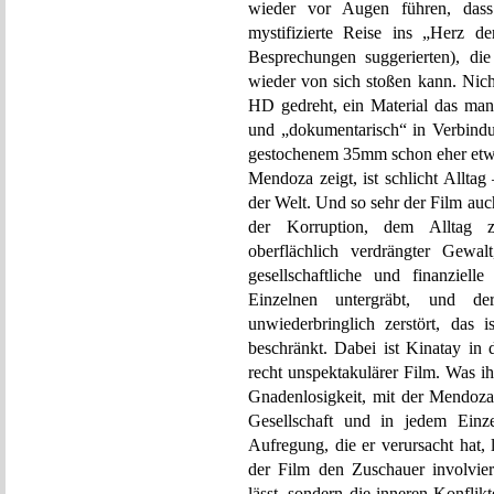
wieder vor Augen führen, dass
mystifizierte Reise ins „Herz der
Besprechungen suggerierten), d
wieder von sich stoßen kann. Nich
HD gedreht, ein Material das man f
und „dokumentarisch“ in Verbind
gestochenem 35mm schon eher etwa
Mendoza zeigt, ist schlicht Alltag
der Welt. Und so sehr der Film auch 
der Korruption, dem Alltag z
oberflächlich verdrängter Gewal
gesellschaftliche und finanziel
Einzelnen untergräbt, und de
unwiederbringlich zerstört, das 
beschränkt. Dabei ist Kinatay in d
recht unspektakulärer Film. Was ihn
Gnadenlosigkeit, mit der Mendoz
Gesellschaft und in jedem Einz
Aufregung, die er verursacht hat, l
der Film den Zuschauer involvie
lässt, sondern die inneren Konfli