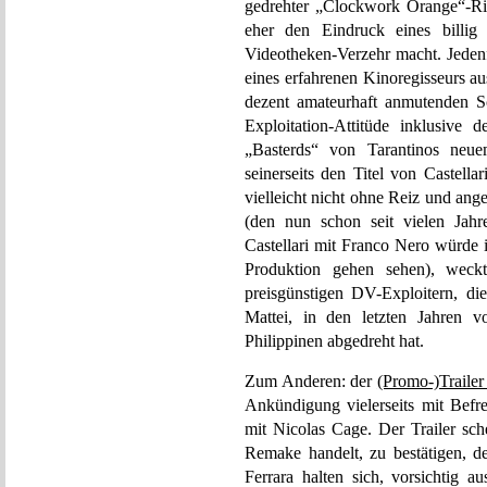
gedrehter „Clockwork Orange“-Ri
eher den Eindruck eines billig 
Videotheken-Verzehr macht. Jedenf
eines erfahrenen Kinoregisseurs a
dezent amateurhaft anmutenden S
Exploitation-Attitüde inklusive 
„Basterds“ von Tarantinos neu
seinerseits den Titel von Castella
vielleicht nicht ohne Reiz und an
(den nun schon seit vielen Jahr
Castellari mit Franco Nero würde i
Produktion gehen sehen), weck
preisgünstigen DV-Exploitern, die
Mattei, in den letzten Jahren 
Philippinen abgedreht hat.
Zum Anderen: der
(Promo-)Trailer
Ankündigung vielerseits mit Bef
mit Nicolas Cage. Der Trailer sch
Remake handelt, zu bestätigen, 
Ferrara halten sich, vorsichtig a