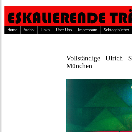
Home
Archiv
Links
Über Uns
Impressum
Sehtagebücher
Vollständige Ulrich 
München